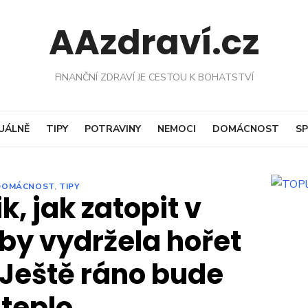
AAzdraví.cz
FINANČNÍ ZDRAVÍ JE CESTOU K BOHATSTVÍ
UÁLNĚ
TIPY
POTRAVINY
NEMOCI
DOMÁCNOST
SP
DOMÁCNOST
,
TIPY
k, jak zatopit v
y vydržela hořet
 Ještě ráno bude
teplo