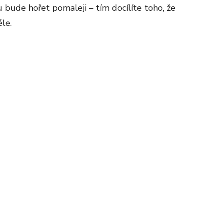
ude hořet pomaleji – tím docílíte toho, že
le.