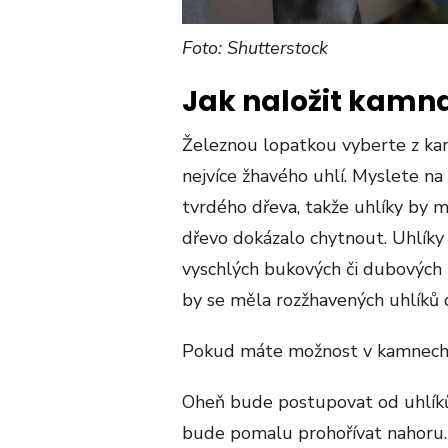
Foto: Shutterstock
Jak naložit kamn
Železnou lopatkou vyberte z kam
nejvíce žhavého uhlí. Myslete na
tvrdého dřeva, takže uhlíky by 
dřevo dokázalo chytnout. Uhlíky
vyschlých bukových či dubových 
by se měla rozžhavených uhlíků d
Pokud máte možnost v kamnech r
Oheň bude postupovat od uhlíků,
bude pomalu prohořívat nahoru.