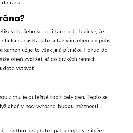
 do rána.
 rána?
likosti vašeho krbu či kamen. Je logické, že
línka nenaskládáte, a tak vám oheň ani příliš
a kamen už je to však jiná písnička. Pokud do
může oheň vydržet až do brzkých ranních
budete vstávat.
u zimu, je důležité topit celý den. Teplo se
dyž oheň v noci vyhasne, budou místnosti
ě předtím než jdete spát a dejte si záležet