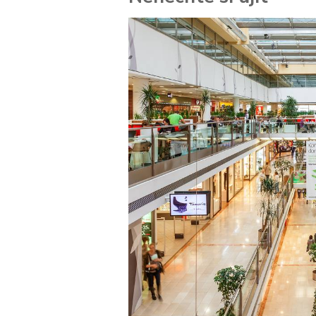
 za
kolik