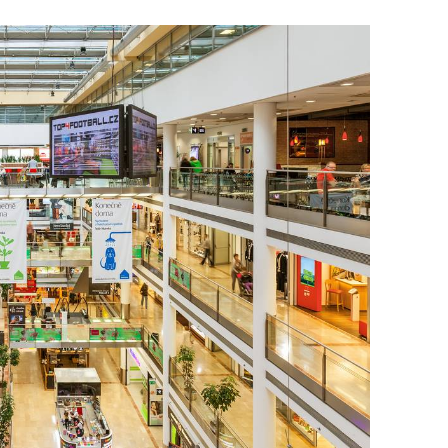
To nikdo 
poloviční
chybělo
3. 7. 2025
Valorizac
jim bude 
22. 5. 202
Češi plat
7. 1. 2025