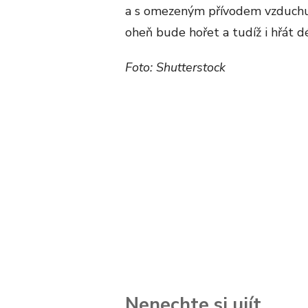
a s omezeným přívodem vzduchu b
oheň bude hořet a tudíž i hřát dé
Foto: Shutterstock
Nenechte si ujít