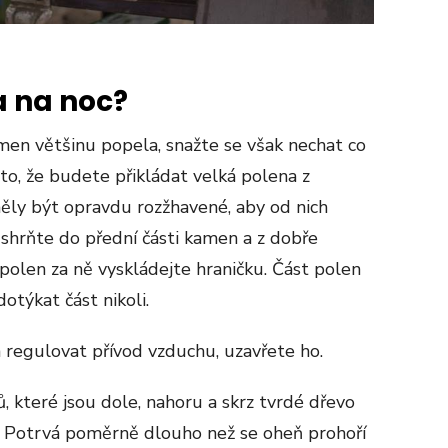
a na noc?
en většinu popela, snažte se však nechat co
 to, že budete přikládat velká polena z
měly být opravdu rozžhavené, aby od nich
 shrňte do přední části kamen a z dobře
polen za ně vyskládejte hraničku. Část polen
otýkat část nikoli.
egulovat přívod vzduchu, uzavřete ho.
 které jsou dole, nahoru a skrz tvrdé dřevo
 Potrvá poměrně dlouho než se oheň prohoří