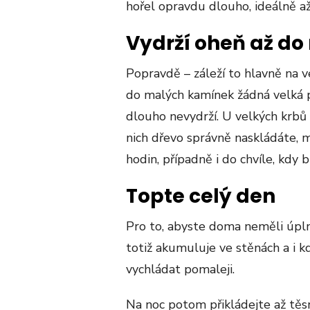
hořel opravdu dlouho, ideálně až
Vydrží oheň až do
Popravdě – záleží to hlavně na ve
do malých kamínek žádná velká po
dlouho nevydrží. U velkých krbů 
nich dřevo správně naskládáte, 
hodin, případně i do chvíle, kdy 
Topte celý den
Pro to, abyste doma neměli úplno
totiž akumuluje ve stěnách a i k
vychládat pomaleji.
Na noc potom přikládejte až těsn