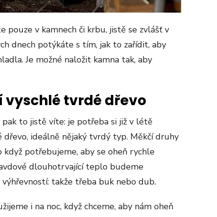
e pouze v kamnech či krbu, jistě se zvlášť v
 dnech potýkáte s tím, jak to zařídit, aby
ladla. Je možné naložit kamna tak, aby
í vyschlé tvrdé dřevo
k to jistě víte: je potřeba si již v létě
 dřevo, ideálně nějaký tvrdý typ. Měkčí druhy
o když potřebujeme, aby se oheň rychle
pravdové dlouhotrvající teplo budeme
 výhřevností: takže třeba buk nebo dub.
žijeme i na noc, když chceme, aby nám oheň