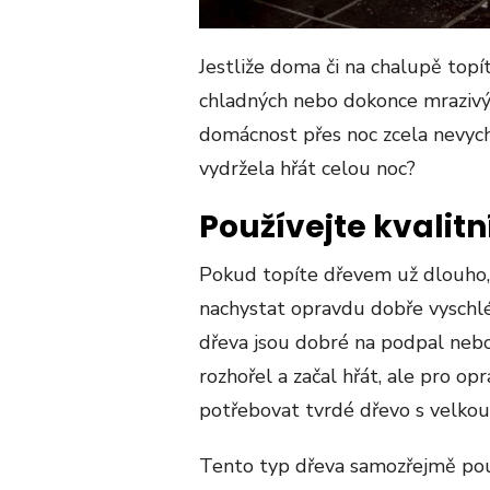
Jestliže doma či na chalupě topít
chladných nebo dokonce mrazivých
domácnost přes noc zcela nevych
vydržela hřát celou noc?
Používejte kvalitn
Pokud topíte dřevem už dlouho, pa
nachystat opravdu dobře vyschlé
dřeva jsou dobré na podpal neb
rozhořel a začal hřát, ale pro o
potřebovat tvrdé dřevo s velkou
Tento typ dřeva samozřejmě pou