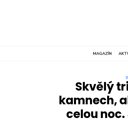
Skip
to
content
MAGAZÍN
AKT
Skvělý tri
kamnech, ab
celou noc.