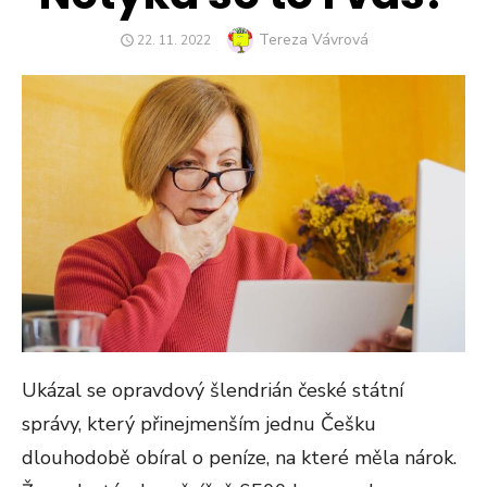
Author
Tereza Vávrová
POSTED
22. 11. 2022
ON
Ukázal se opravdový šlendrián české státní
správy, který přinejmenším jednu Češku
dlouhodobě obíral o peníze, na které měla nárok.