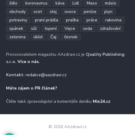
Jídlo
koronavirus
káva
Lidl
Maso
máslo
obchody
ocet
olej
ovoce
peníze
plyn
potraviny
praní prádla
pračka
práce
rakovina
spánek
sůl
topení
Vejce
voda
zdražování
zelenina
úklid
Čaj
česnek
Provozovatelem magazínu AAzdravi.cz je
Quality Publishing
s.r.o.
Více o nás
.
Kontakt:
redakce@aazdravi.cz
Máte zájem o PR článek?
Čtěte také zpravodajství a komentáře deníku
Mix24.cz
© 2026 AAzdraví.cz