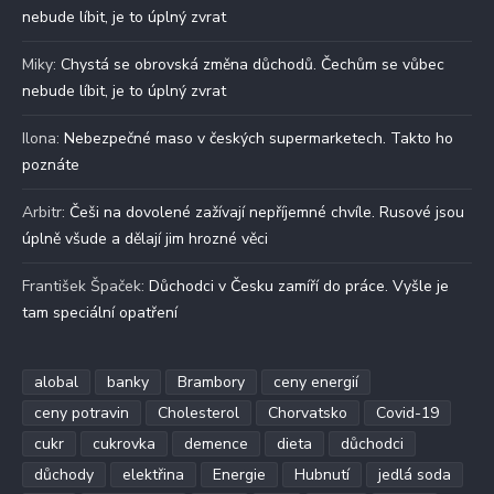
nebude líbit, je to úplný zvrat
Miky
:
Chystá se obrovská změna důchodů. Čechům se vůbec
nebude líbit, je to úplný zvrat
Ilona
:
Nebezpečné maso v českých supermarketech. Takto ho
poznáte
Arbitr
:
Češi na dovolené zažívají nepříjemné chvíle. Rusové jsou
úplně všude a dělají jim hrozné věci
František Špaček
:
Důchodci v Česku zamíří do práce. Vyšle je
tam speciální opatření
alobal
banky
Brambory
ceny energií
ceny potravin
Cholesterol
Chorvatsko
Covid-19
cukr
cukrovka
demence
dieta
důchodci
důchody
elektřina
Energie
Hubnutí
jedlá soda