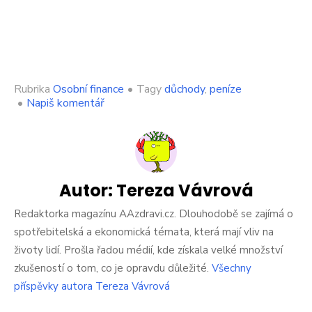
Rubrika
Osobní finance
•
Tagy
důchody
,
peníze
on
•
Napiš komentář
Stát
ženě
špatně
vyměřil
důchod.
Ozvala
Autor:
Tereza Vávrová
se,
doplatí
Redaktorka magazínu AAzdravi.cz. Dlouhodobě se zajímá o
jí
spotřebitelská a ekonomická témata, která mají vliv na
1,3
životy lidí. Prošla řadou médií, kde získala velké množství
milionu
zkušeností o tom, co je opravdu důležité.
Všechny
korun.
Netýká
příspěvky autora Tereza Vávrová
se
to