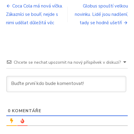
Navigace
i
Coca Cola má nová víčka.
Globus spouští velkou
vás?
Zákazníci se bouří, nejde s
novinku. Lidé jsou nadšení,
pro
nimi udělat důležitá věc
tady se hodně ušetří
příspěvek
Chcete se nechat upozornit na nový příspěvek v diskuzi?
0
KOMENTÁŘE