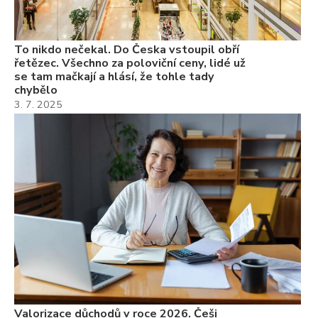
7.
To nikdo nečekal. Do Česka vstoupil obří
řetězec. Všechno za poloviční ceny, lidé už
se tam mačkají a hlásí, že tohle tady
chybělo
3. 7. 2025
Valorizace důchodů v roce 2026. Češi