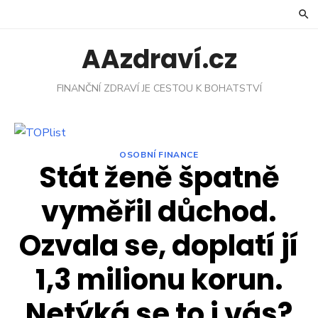
Skip
to
content
AAzdraví.cz
FINANČNÍ ZDRAVÍ JE CESTOU K BOHATSTVÍ
OSOBNÍ FINANCE
Stát ženě špatně
vyměřil důchod.
Ozvala se, doplatí jí
1,3 milionu korun.
Netýká se to i vás?