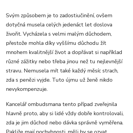
Svým způsobem je to zadostiučinění, ovšem
dotyčná musela celých jedenáct let doslova
živořit. Vycházela s velmi malým důchodem,
přestože mohla díky vyššímu důchodu žít
mnohem kvalitnější život a dopřávat si například
různé zážitky nebo třeba jinou než tu nejlevnější
stravu. Nemusela mít také každý měsíc strach,
zda s penězi vyjde. Tuto újmu už ženě nikdo
nevykompenzuje.
Kancelář ombudsmana tento případ zveřejnila
hlavně proto, aby si lidé vždy dobře kontrolovali,
zda je jim důchod nebo dávka správně vyměřena.
Pakliže mají pochybnosti, měli by se ozvat.