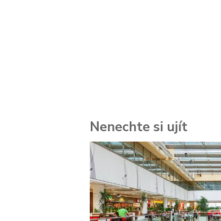
Nenechte si ujít
 za
kolik