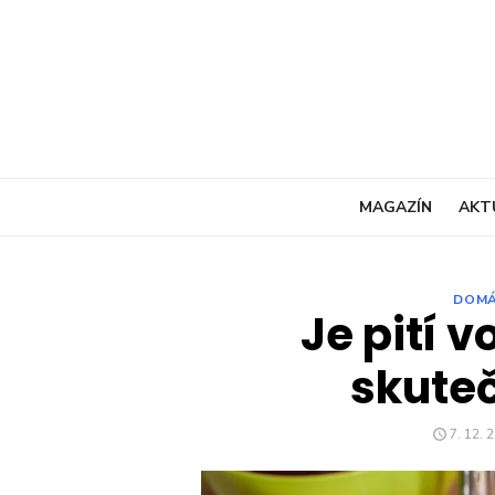
Skip
to
content
MAGAZÍN
AKT
DOM
Je pití 
skute
POSTE
7. 12. 
ON