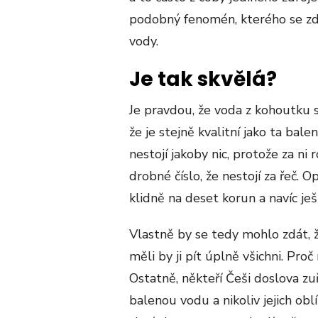
podobný fenomén, kterého se zd
vody.
Je tak skvělá?
Je pravdou, že voda z kohoutku s
že je stejně kvalitní jako ta bale
nestojí jakoby nic, protože za ni
drobné číslo, že nestojí za řeč.
klidně na deset korun a navíc je
Vlastně by se tedy mohlo zdát, 
měli by ji pít úplně všichni. Pro
Ostatně, někteří Češi doslova zu
balenou vodu a nikoliv jejich ob