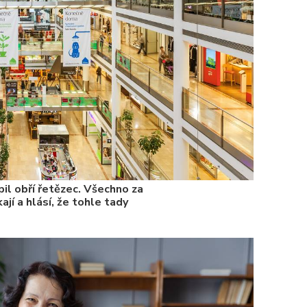
7. 1. 2025
il obří řetězec. Všechno za
ají a hlásí, že tohle tady