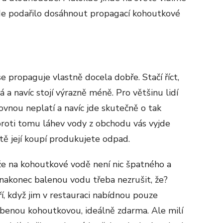
e podařilo dosáhnout propagací kohoutkové
e propaguje vlastně docela dobře. Stačí říct,
ná a navíc stojí výrazně méně. Pro většinu lidí
 rovnou neplatí a navíc jde skutečně o tak
 Oproti tomu láhev vody z obchodu vás vyjde
ště její koupí produkujete odpad.
že na kohoutkové vodě není nic špatného a
č nakonec balenou vodu třeba nezrušit, že?
ří, když jim v restauraci nabídnou pouze
líbenou kohoutkovou, ideálně zdarma. Ale milí