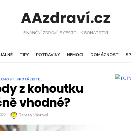
AAzdraví.cz
FINANČNÍ ZDRAVÍ JE CESTOU K BOHATSTVÍ
UÁLNĚ
TIPY
POTRAVINY
NEMOCI
DOMÁCNOST
SP
ÁCNOST
,
SPOTŘEBITEL
vody z kohoutku
čně vhodné?
Author
Tereza Vávrová
D
2022