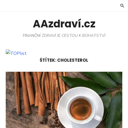
Skip
to
content
AAzdraví.cz
FINANČNÍ ZDRAVÍ JE CESTOU K BOHATSTVÍ
ŠTÍTEK:
CHOLESTEROL