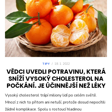
TIPY
/
18. 1. 2022
VĚDCI UVEDLI POTRAVINU, KTERÁ
SNÍŽÍ VYSOKÝ CHOLESTEROL NA
POČKÁNÍ. JE ÚČINNĚJŠÍ NEŽ LÉKY
Vysoký cholesterol trápí miliony lidí po celém světě.
Mnozí z nich to přitom ani netuší, protože dosud nepocítili
žádné komplikace. Spolu s rostoucí hladinou