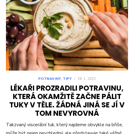
POTRAVINY
,
TIPY
/
28. 1. 2022
LÉKAŘI PROZRADILI POTRAVINU,
KTERÁ OKAMŽITĚ ZAČNE PÁLIT
TUKY V TĚLE. ŽÁDNÁ JINÁ SE JÍ V
TOM NEVYROVNÁ
Takzvaný viscerální tuk, který najdeme obvykle na břiše,
může být nejen nevzhledný, ale představuje také vážné