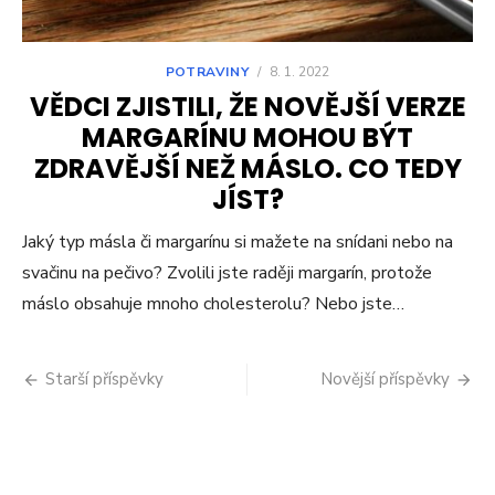
POTRAVINY
/
8. 1. 2022
VĚDCI ZJISTILI, ŽE NOVĚJŠÍ VERZE
MARGARÍNU MOHOU BÝT
ZDRAVĚJŠÍ NEŽ MÁSLO. CO TEDY
JÍST?
Jaký typ másla či margarínu si mažete na snídani nebo na
svačinu na pečivo? Zvolili jste raději margarín, protože
máslo obsahuje mnoho cholesterolu? Nebo jste…
Navigace
Starší příspěvky
Novější příspěvky
pro
příspěvky