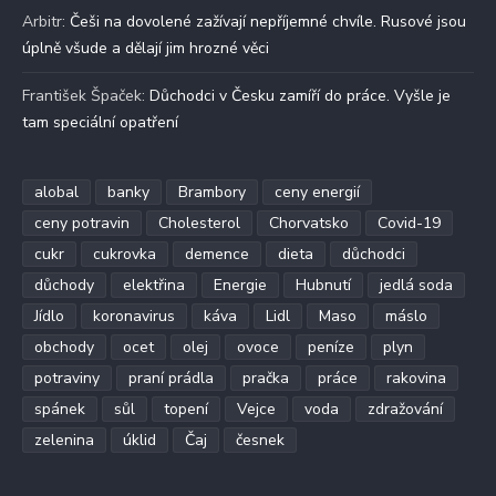
Arbitr
:
Češi na dovolené zažívají nepříjemné chvíle. Rusové jsou
úplně všude a dělají jim hrozné věci
František Špaček
:
Důchodci v Česku zamíří do práce. Vyšle je
tam speciální opatření
alobal
banky
Brambory
ceny energií
ceny potravin
Cholesterol
Chorvatsko
Covid-19
cukr
cukrovka
demence
dieta
důchodci
důchody
elektřina
Energie
Hubnutí
jedlá soda
Jídlo
koronavirus
káva
Lidl
Maso
máslo
obchody
ocet
olej
ovoce
peníze
plyn
potraviny
praní prádla
pračka
práce
rakovina
spánek
sůl
topení
Vejce
voda
zdražování
zelenina
úklid
Čaj
česnek