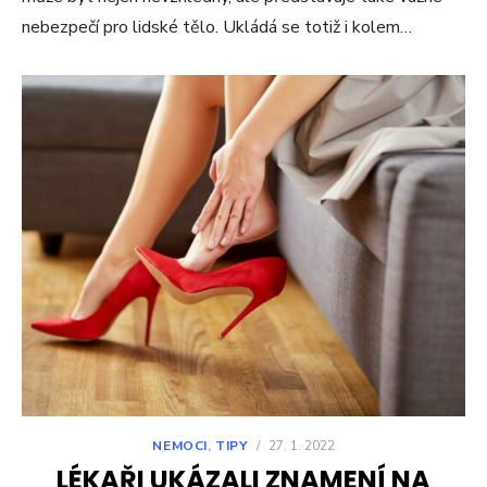
nebezpečí pro lidské tělo. Ukládá se totiž i kolem…
NEMOCI
,
TIPY
/
27. 1. 2022
LÉKAŘI UKÁZALI ZNAMENÍ NA