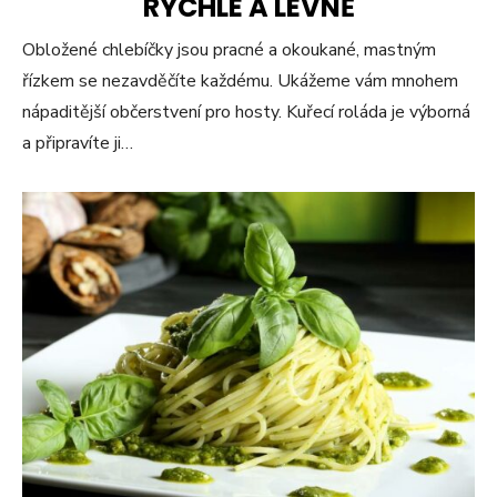
RYCHLE A LEVNĚ
Obložené chlebíčky jsou pracné a okoukané, mastným
řízkem se nezavděčíte každému. Ukážeme vám mnohem
nápaditější občerstvení pro hosty. Kuřecí roláda je výborná
a připravíte ji…