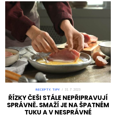
RECEPTY
,
TIPY
/
31. 7. 2023
ŘÍZKY ČEŠI STÁLE NEPŘIPRAVUJÍ
SPRÁVNĚ. SMAŽÍ JE NA ŠPATNÉM
TUKU A V NESPRÁVNÉ