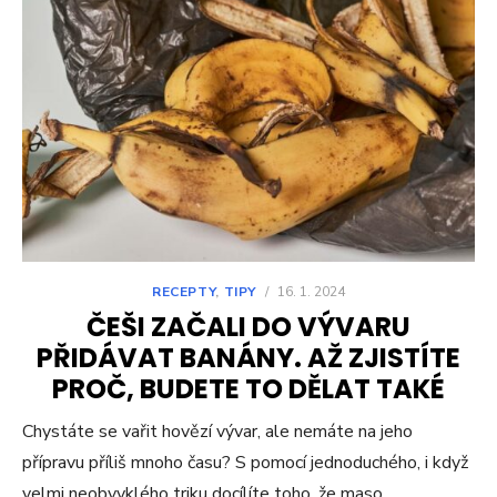
RECEPTY
,
TIPY
/
16. 1. 2024
ČEŠI ZAČALI DO VÝVARU
PŘIDÁVAT BANÁNY. AŽ ZJISTÍTE
PROČ, BUDETE TO DĚLAT TAKÉ
Chystáte se vařit hovězí vývar, ale nemáte na jeho
přípravu příliš mnoho času? S pomocí jednoduchého, i když
velmi neobvyklého triku docílíte toho, že maso…