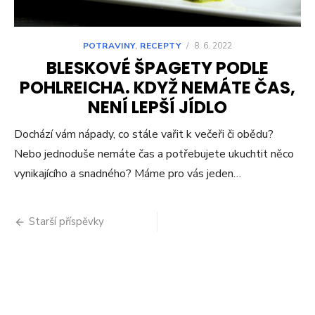
POTRAVINY
,
RECEPTY
/
8. 6. 2022
BLESKOVÉ ŠPAGETY PODLE
POHLREICHA. KDYŽ NEMÁTE ČAS,
NENÍ LEPŠÍ JÍDLO
Dochází vám nápady, co stále vařit k večeři či obědu?
Nebo jednoduše nemáte čas a potřebujete ukuchtit něco
vynikajícího a snadného? Máme pro vás jeden…
Navigace
Starší příspěvky
pro
příspěvky