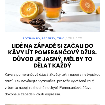
POTRAVINY
,
RECEPTY
,
TIPY
/
28. 7. 2022
LIDÉ NA ZÁPADĚ SI ZAČALI DO
KÁVY LÍT POMERANČOVÝ DŽUS.
DŮVOD JE JASNÝ, MĚL BY TO
DĚLAT KAŽDÝ
Káva a pomerančový džus? Skvělý letní nápoj s netypickou
chutí. Tak neváhejte vyzkoušet, protože vyvážená chuť
v tomto nápoji rozhodně nechybí. Pomerančová šťáva
dokonale zapadá k chuti espressa.…