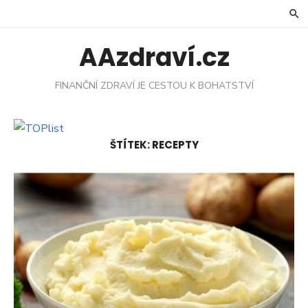
Skip
to
content
AAzdraví.cz
FINANČNÍ ZDRAVÍ JE CESTOU K BOHATSTVÍ
ŠTÍTEK:
RECEPTY