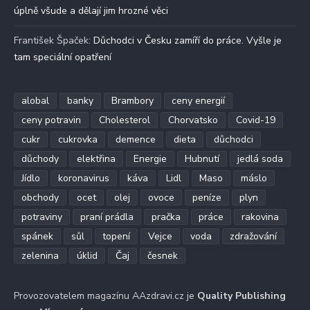
úplně všude a dělají jim hrozné věci
František Špaček
:
Důchodci v Česku zamíří do práce. Vyšle je
tam speciální opatření
alobal
banky
Brambory
ceny energií
ceny potravin
Cholesterol
Chorvatsko
Covid-19
cukr
cukrovka
demence
dieta
důchodci
důchody
elektřina
Energie
Hubnutí
jedlá soda
Jídlo
koronavirus
káva
Lidl
Maso
máslo
obchody
ocet
olej
ovoce
peníze
plyn
potraviny
praní prádla
pračka
práce
rakovina
spánek
sůl
topení
Vejce
voda
zdražování
zelenina
úklid
Čaj
česnek
Provozovatelem magazínu AAzdravi.cz je
Quality Publishing