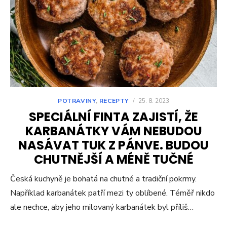
POTRAVINY
,
RECEPTY
/
25. 8. 2023
SPECIÁLNÍ FINTA ZAJISTÍ, ŽE
KARBANÁTKY VÁM NEBUDOU
NASÁVAT TUK Z PÁNVE. BUDOU
CHUTNĚJŠÍ A MÉNĚ TUČNÉ
Česká kuchyně je bohatá na chutné a tradiční pokrmy.
Například karbanátek patří mezi ty oblíbené. Téměř nikdo
ale nechce, aby jeho milovaný karbanátek byl příliš…