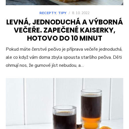
RECEPTY
,
TIPY
/
8. 10. 2022
LEVNÁ, JEDNODUCHÁ A VÝBORNÁ
VEČEŘE. ZAPEČENÉ KAISERKY,
HOTOVO DO 10 MINUT
Pokud máte čerstvé pečivo je příprava večeře jednoduchá,
ale co když vám doma zbyla spousta staršího pečiva. Děti
ohrnují nos, že gumové jíst nebudou, a…