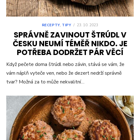
RECEPTY
,
TIPY
/
23. 10. 2023
SPRÁVNĚ ZAVINOUT ŠTRÚDL V
ČESKU NEUMÍ TÉMĚŘ NIKDO. JE
POTŘEBA DODRŽET PÁR VĚCÍ
Když pečete doma štrúdl nebo závin, stává se vám, že
vám náplň vyteče ven, nebo že dezert nedrží správně
tvar? Možná za to může nekvalitní…