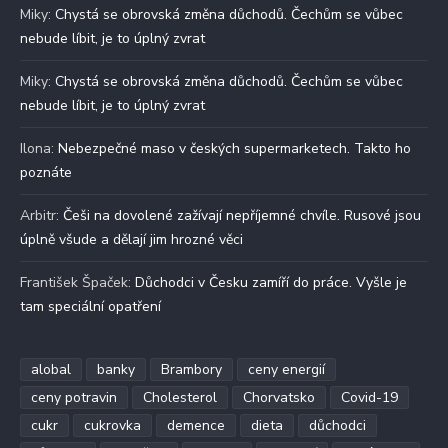
Miky
:
Chystá se obrovská změna důchodů. Čechům se vůbec
nebude líbit, je to úplný zvrat
Miky
:
Chystá se obrovská změna důchodů. Čechům se vůbec
nebude líbit, je to úplný zvrat
Ilona
:
Nebezpečné maso v českých supermarketech. Takto ho
poznáte
Arbitr
:
Češi na dovolené zažívají nepříjemné chvíle. Rusové jsou
úplně všude a dělají jim hrozné věci
František Špaček
:
Důchodci v Česku zamíří do práce. Vyšle je
tam speciální opatření
alobal
banky
Brambory
ceny energií
ceny potravin
Cholesterol
Chorvatsko
Covid-19
cukr
cukrovka
demence
dieta
důchodci