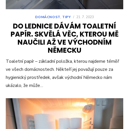
DOMÁCNOST
,
TIPY
/
21. 7. 2023
DO LEDNICE DÁVÁM TOALETNÍ
PAPÍR. SKVĚLÁ VĚC, KTEROU MĚ
NAUČILI AŽ VE VÝCHODNÍM
NĚMECKU
Toaletní papír – základní položka, kterou najdeme téměř
ve všech domácnostech. Někteří jej považují pouze za
hygienický prostředek, avšak východní Německo nám
ukázalo, že může…