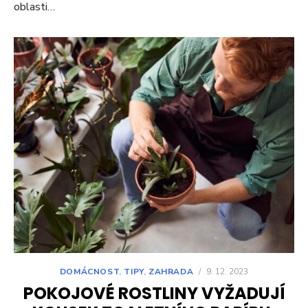
oblasti…
DOMÁCNOST
,
TIPY
,
ZAHRADA
/
9. 12. 2023
POKOJOVÉ ROSTLINY VYŽADUJÍ