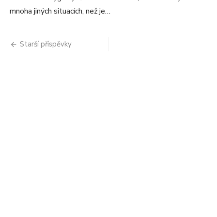
mnoha jiných situacích, než je…
Navigace
Starší příspěvky
pro
příspěvky