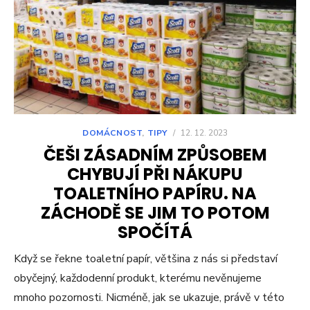
DOMÁCNOST
,
TIPY
/
12. 12. 2023
ČEŠI ZÁSADNÍM ZPŮSOBEM
CHYBUJÍ PŘI NÁKUPU
TOALETNÍHO PAPÍRU. NA
ZÁCHODĚ SE JIM TO POTOM
SPOČÍTÁ
Když se řekne toaletní papír, většina z nás si představí
obyčejný, každodenní produkt, kterému nevěnujeme
mnoho pozornosti. Nicméně, jak se ukazuje, právě v této