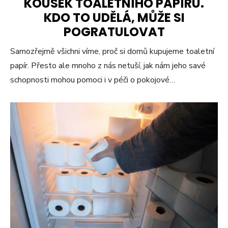
KOUSEK TOALETNÍHO PAPÍRU.
KDO TO UDĚLÁ, MŮŽE SI
POGRATULOVAT
Samozřejmě všichni víme, proč si domů kupujeme toaletní
papír. Přesto ale mnoho z nás netuší, jak nám jeho savé
schopnosti mohou pomoci i v péči o pokojové…