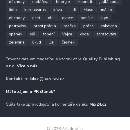
důchody
elektřina
Energie
Hubnutí
jedlá soda
Jídlo
koronavirus
káva
Lidl
Maso
máslo
obchody
ocet
olej
ovoce
peníze
plyn
potraviny
praní prádla
pračka
práce
rakovina
spánek
sůl
topení
Vejce
voda
zdražování
zelenina
úklid
Čaj
česnek
Provozovatelem magazínu AAzdravi.cz je
Quality Publishing
s.r.o.
Více o nás
.
Kontakt:
redakce@aazdravi.cz
Máte zájem o PR článek?
Čtěte také zpravodajství a komentáře deníku
Mix24.cz
© 2026 AAzdraví.cz