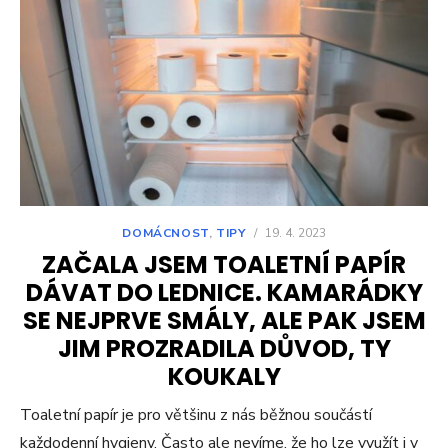
DOMÁCNOST
,
TIPY
/
19. 4. 2023
ZAČALA JSEM TOALETNÍ PAPÍR
DÁVAT DO LEDNICE. KAMARÁDKY
SE NEJPRVE SMÁLY, ALE PAK JSEM
JIM PROZRADILA DŮVOD, TY
KOUKALY
Toaletní papír je pro většinu z nás běžnou součástí
každodenní hygieny. Často ale nevíme, že ho lze využít i v