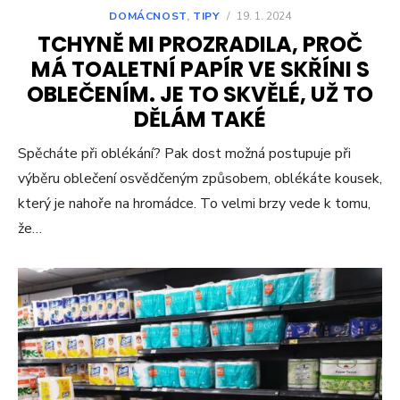
DOMÁCNOST
,
TIPY
/
19. 1. 2024
TCHYNĚ MI PROZRADILA, PROČ
MÁ TOALETNÍ PAPÍR VE SKŘÍNI S
OBLEČENÍM. JE TO SKVĚLÉ, UŽ TO
DĚLÁM TAKÉ
Spěcháte při oblékání? Pak dost možná postupuje při
výběru oblečení osvědčeným způsobem, oblékáte kousek,
který je nahoře na hromádce. To velmi brzy vede k tomu,
že…