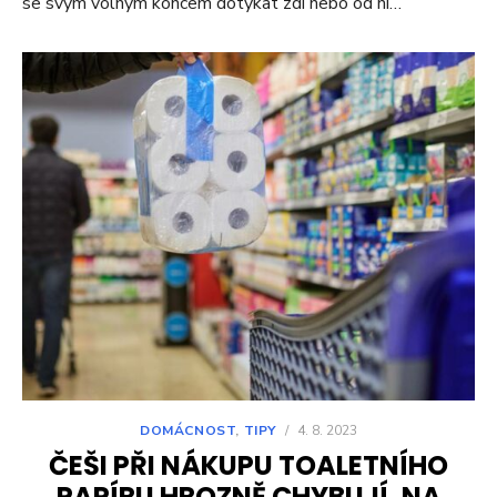
se svým volným koncem dotýkat zdi nebo od ní…
DOMÁCNOST
,
TIPY
/
4. 8. 2023
ČEŠI PŘI NÁKUPU TOALETNÍHO
PAPÍRU HROZNĚ CHYBUJÍ. NA