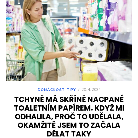
DOMÁCNOST
,
TIPY
/
20. 4. 2024
TCHYNĚ MÁ SKŘÍNĚ NACPANÉ
TOALETNÍM PAPÍREM. KDYŽ MI
ODHALILA, PROČ TO UDĚLALA,
OKAMŽITĚ JSEM TO ZAČALA
DĚLAT TAKY