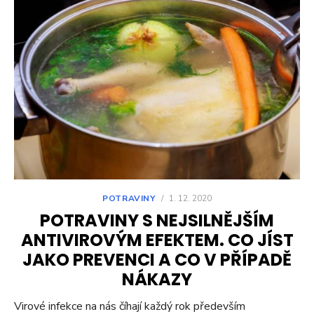
POTRAVINY
/
1. 12. 2020
POTRAVINY S NEJSILNĚJŠÍM
ANTIVIROVÝM EFEKTEM. CO JÍST
JAKO PREVENCI A CO V PŘÍPADĚ
NÁKAZY
Virové infekce na nás číhají každý rok především