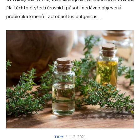
Na těchto čtyřech úrovních působí nedávno objevená
probiotika kmenů Lactobacillus bulgaricus…
TIPY
/
1. 2. 2021