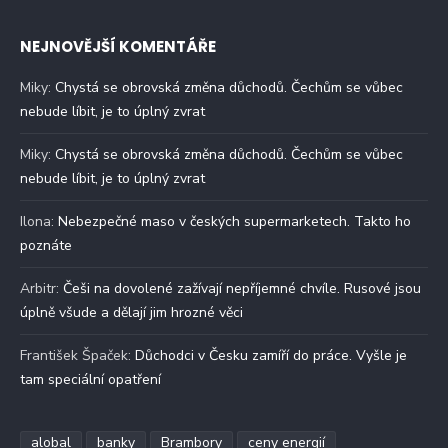
NEJNOVĚJŠÍ KOMENTÁŘE
Miky
:
Chystá se obrovská změna důchodů. Čechům se vůbec
nebude líbit, je to úplný zvrat
Miky
:
Chystá se obrovská změna důchodů. Čechům se vůbec
nebude líbit, je to úplný zvrat
Ilona
:
Nebezpečné maso v českých supermarketech. Takto ho
poznáte
Arbitr
:
Češi na dovolené zažívají nepříjemné chvíle. Rusové jsou
úplně všude a dělají jim hrozné věci
František Špaček
:
Důchodci v Česku zamíří do práce. Vyšle je
tam speciální opatření
alobal
banky
Brambory
ceny energií