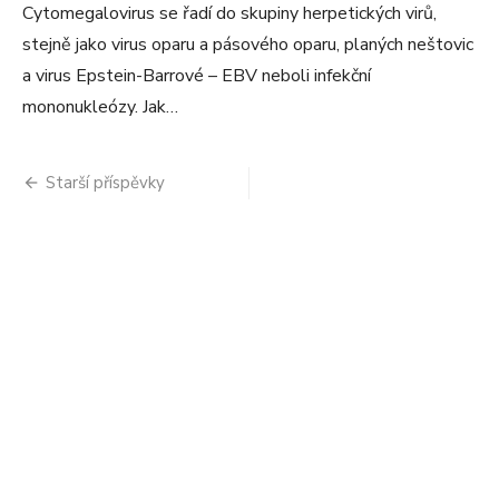
Cytomegalovirus se řadí do skupiny herpetických virů,
stejně jako virus oparu a pásového oparu, planých neštovic
a virus Epstein-Barrové – EBV neboli infekční
mononukleózy. Jak…
Navigace
Starší příspěvky
pro
příspěvky