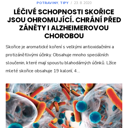
POTRAVINY
,
TIPY
/
23. 8. 2020
LÉČIVÉ SCHOPNOSTI SKOŘICE
JSOU OHROMUJÍCÍ. CHRÁNÍ PŘED
ZÁNĚTY I ALZHEIMEROVOU
CHOROBOU
Skořice je aromatické koření s velkými antioxidačními a
protizánětlivými účinky. Obsahuje mnoho speciálních
sloučenin, které mají spoustu blahodárných účinků. Lžíce
mleté skořice obsahuje 19 kalorií, 4…