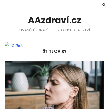
Skip
to
content
AAzdraví.cz
FINANČNÍ ZDRAVÍ JE CESTOU K BOHATSTVÍ
ŠTÍTEK:
VIRY