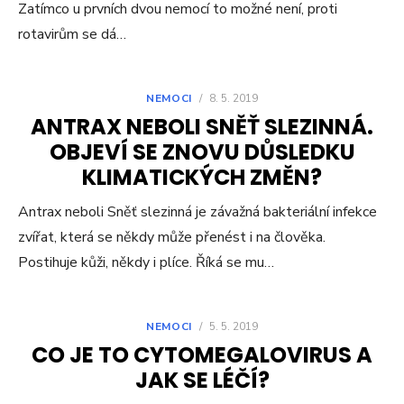
Zatímco u prvních dvou nemocí to možné není, proti
rotavirům se dá…
NEMOCI
/
8. 5. 2019
ANTRAX NEBOLI SNĚŤ SLEZINNÁ.
OBJEVÍ SE ZNOVU DŮSLEDKU
KLIMATICKÝCH ZMĚN?
Antrax neboli Sněť slezinná je závažná bakteriální infekce
zvířat, která se někdy může přenést i na člověka.
Postihuje kůži, někdy i plíce. Říká se mu…
NEMOCI
/
5. 5. 2019
CO JE TO CYTOMEGALOVIRUS A
JAK SE LÉČÍ?