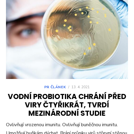
PR ČLÁNEK
/
13. 4. 2021
VODNÍ PROBIOTIKA CHRÁNÍ PŘED
VIRY ČTYŘIKRÁT, TVRDÍ
MEZINÁRODNÍ STUDIE
Ovlivňují vrozenou imunitu. Ovlivňují buněčnou imunitu.
Umožňují buňkám dýchat. Brání průniku virů střevní stěnou.