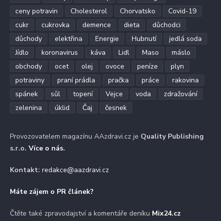
ceny potravin
Cholesterol
Chorvatsko
Covid-19
cukr
cukrovka
demence
dieta
důchodci
důchody
elektřina
Energie
Hubnutí
jedlá soda
Jídlo
koronavirus
káva
Lidl
Maso
máslo
obchody
ocet
olej
ovoce
peníze
plyn
potraviny
praní prádla
pračka
práce
rakovina
spánek
sůl
topení
Vejce
voda
zdražování
zelenina
úklid
Čaj
česnek
Provozovatelem magazínu AAzdravi.cz je
Quality Publishing
s.r.o.
Více o nás
.
Kontakt:
redakce@aazdravi.cz
Máte zájem o PR článek?
Čtěte také zpravodajství a komentáře deníku
Mix24.cz