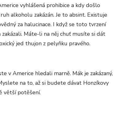
v Americe vyhlášená prohibice a kdy došlo
 druh alkoholu zakázán. Je to absint. Existuje
vědný za halucinace. I když se toto tvrzení
 zakázali. Máte-li na něj chuť musíte si dát
oxický jed thujon z pelyňku pravého.
ste v Americe hledali marně. Mák je zakázaný,
Myslete na to, až si budete dávat Honzíkovy
 větší potěšení.