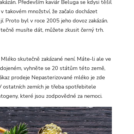
 zakázán. Především kaviár Beluga se kdysi těšil
v takovém množství, že začalo docházet
jí. Proto byl v roce 2005 jeho dovoz zakázán.
kutečně musíte dát, můžete zkusit černý trh.
Mléko skutečně zakázané není. Máte-li ale ve
nadojeném, vyhněte se 20 státům této země,
 zákaz prodeje Nepasterizované mléko je zde
V ostatních zemích je třeba spotřebitele
togeny, které jsou zodpovědné za nemoci.