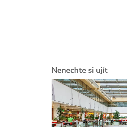
Nenechte si ujít
 za
kolik