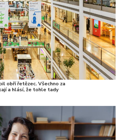
7. 1. 2025
il obří řetězec. Všechno za
ají a hlásí, že tohle tady