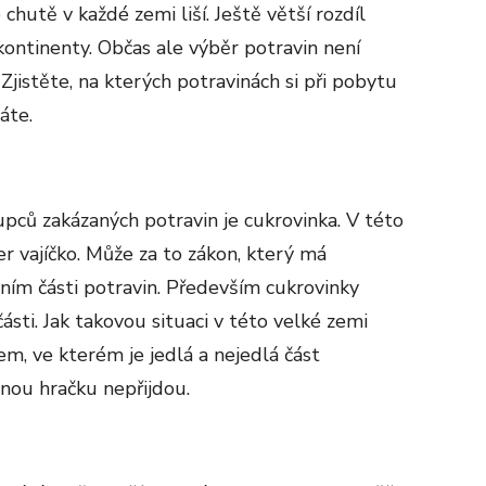
 chutě v každé zemi liší. Ještě větší rozdíl
ontinenty. Občas ale výběr potravin není
 Zjistěte, na kterých potravinách si při pobytu
náte.
upců zakázaných potravin je cukrovinka. V této
er vajíčko. Může za to zákon, který má
ním části potravin. Především cukrovinky
sti. Jak takovou situaci v této velké zemi
čkem, ve kterém je jedlá a nejedlá část
enou hračku nepřijdou.