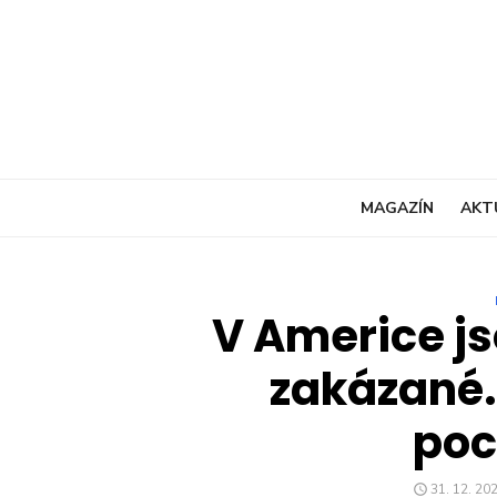
Skip
to
content
MAGAZÍN
AKT
V Americe js
zakázané.
po
POSTED
31. 12. 20