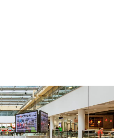
To nikdo 
poloviční
chybělo
3. 7. 2025
Valorizac
jim bude 
22. 5. 202
Češi plat