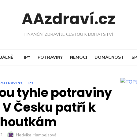
AAzdraví.cz
FINANČNÍ ZDRAVÍ JE CESTOU K BOHATSTVÍ
UÁLNĚ
TIPY
POTRAVINY
NEMOCI
DOMÁCNOST
SP
POTRAVINY
,
TIPY
ou tyhle potraviny
 V Česku patří k
choutkám
Author
Hedvika Hampejsová
22