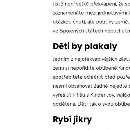
Jistě není velké překvapení, že se
zaznamenáte mezi jednotlivými k
otázkou chutí, ale politiky země.
ve Spojených státech nepochut
Děti by plakaly
Jedním z nejpřekvapivějších zást
zemi si nepořídíte oblíbené Kind
spotřebitele ochránit před pozře
nesmí obsahovat žádné nejedlé čá
vyřešili? Přišli s Kinder Joy, vají
oddělena. Děti tak o svou oblíb
Rybí jikry