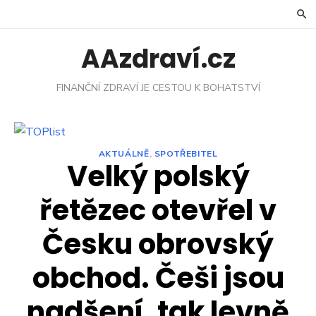
Skip
to
content
AAzdraví.cz
FINANČNÍ ZDRAVÍ JE CESTOU K BOHATSTVÍ
AKTUÁLNĚ
,
SPOTŘEBITEL
Velký polský
řetězec otevřel v
Česku obrovský
obchod. Češi jsou
nadšení, tak levně