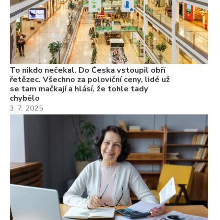
ch
22
Če
Ně
7.
To nikdo nečekal. Do Česka vstoupil obří
řetězec. Všechno za poloviční ceny, lidé už
se tam mačkají a hlásí, že tohle tady
chybělo
3. 7. 2025