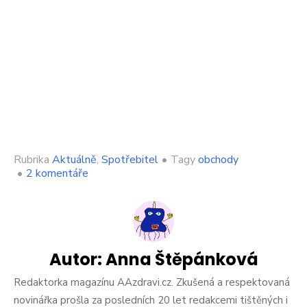
Rubrika
Aktuálně
,
Spotřebitel
•
Tagy
obchody
u
•
2 komentáře
textu
s
názvem
Velký
polský
řetězec
Autor:
Anna Štěpánková
otevřel
v
Redaktorka magazínu AAzdravi.cz. Zkušená a respektovaná
Česku
novinářka prošla za posledních 20 let redakcemi tištěných i