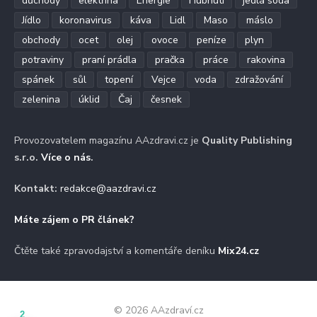
důchody
elektřina
Energie
Hubnutí
jedlá soda
Jídlo
koronavirus
káva
Lidl
Maso
máslo
obchody
ocet
olej
ovoce
peníze
plyn
potraviny
praní prádla
pračka
práce
rakovina
spánek
sůl
topení
Vejce
voda
zdražování
zelenina
úklid
Čaj
česnek
Provozovatelem magazínu AAzdravi.cz je
Quality Publishing
s.r.o.
Více o nás
.
Kontakt:
redakce@aazdravi.cz
Máte zájem o PR článek?
Čtěte také zpravodajství a komentáře deníku
Mix24.cz
© 2026 AAzdraví.cz
2