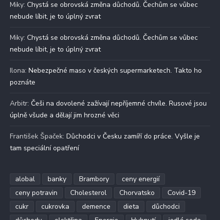
Miky
:
Chystá se obrovská změna důchodů. Čechům se vůbec
nebude líbit, je to úplný zvrat
Miky
:
Chystá se obrovská změna důchodů. Čechům se vůbec
nebude líbit, je to úplný zvrat
Ilona
:
Nebezpečné maso v českých supermarketech. Takto ho
poznáte
Arbitr
:
Češi na dovolené zažívají nepříjemné chvíle. Rusové jsou
úplně všude a dělají jim hrozné věci
František Špaček
:
Důchodci v Česku zamíří do práce. Vyšle je
tam speciální opatření
alobal
banky
Brambory
ceny energií
ceny potravin
Cholesterol
Chorvatsko
Covid-19
cukr
cukrovka
demence
dieta
důchodci