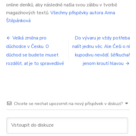
obrovský
online deníků, aby následně našla svou zálibu v tvorbě
obchod.
magazínových textů.
Všechny příspěvky autora Anna
Češi
jsou
Štěpánková
nadšení,
tak
Navigace
levně
Velká změna pro
Do vývaru je vždy potřeba
jinde
důchodce v Česku. O
nalít jednu věc. Ale Češi o ní
pro
nenakoupí.
důchod se budete muset
kupodivu nevědí, šéfkuchař
Ceny
příspěvek
za
rozdělit, ať je to spravedlivé
jenom kroutí hlavou
polovic
Chcete se nechat upozornit na nový příspěvek v diskuzi?