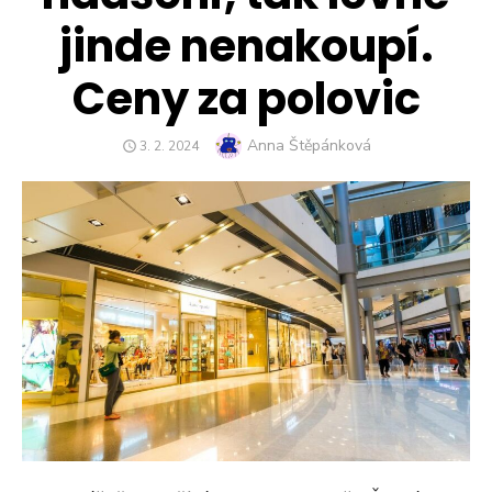
jinde nenakoupí.
Ceny za polovic
Author
Anna Štěpánková
POSTED
3. 2. 2024
ON