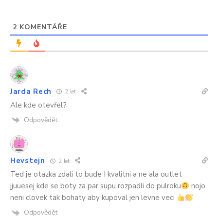
2
KOMENTÁŘE
Jarda Rech
2 let
Ale kde otevřel?
Odpovědět
Hevstejn
2 let
Ted je otazka zdali to bude I kvalitni a ne ala outlet
jjuuesej kde se boty za par supu rozpadli do pulroku
nojo
neni clovek tak bohaty aby kupoval jen levne veci
Odpovědět