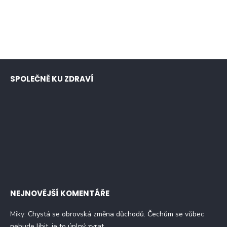
SPOLEČNĚ KU ZDRAVÍ
NEJNOVĚJŠÍ KOMENTÁŘE
Miky
:
Chystá se obrovská změna důchodů. Čechům se vůbec
nebude líbit, je to úplný zvrat