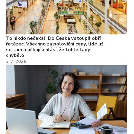
22
Če
Ně
7.
To nikdo nečekal. Do Česka vstoupil obří
řetězec. Všechno za poloviční ceny, lidé už
se tam mačkají a hlásí, že tohle tady
chybělo
3. 7. 2025