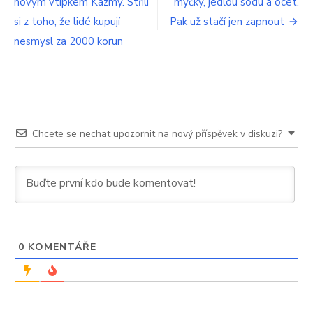
novým vtípkem Kazmy. Střílí
myčky, jedlou sodu a ocet.
příspěvek
si z toho, že lidé kupují
Pak už stačí jen zapnout
nesmysl za 2000 korun
Chcete se nechat upozornit na nový příspěvek v diskuzi?
0
KOMENTÁŘE