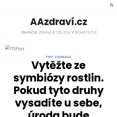
Skip
to
content
AAzdraví.cz
FINANČNÍ ZDRAVÍ JE CESTOU K BOHATSTVÍ
TIPY
,
ZAHRADA
Vytěžte ze
symbiózy rostlin.
Pokud tyto druhy
vysadíte u sebe,
úroda bude