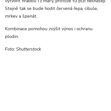
vytvořit hradbu i z máry, protože tu plži nesnášejí.
Stejně tak se bude hodit červená řepa, cibule,
mrkev a špenát.
Kombinace pomohou zvýšit výnos i ochranu
plodin.
Foto: Shutterstock