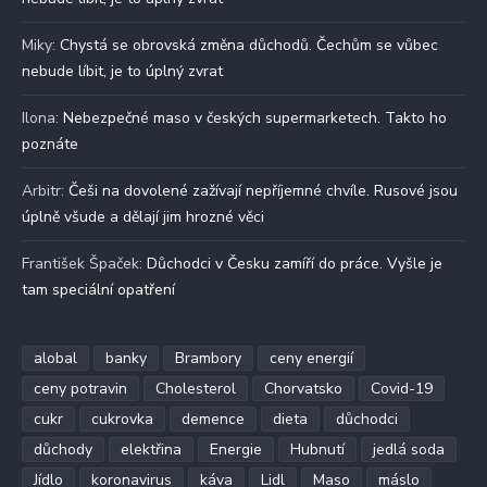
Miky
:
Chystá se obrovská změna důchodů. Čechům se vůbec
nebude líbit, je to úplný zvrat
Ilona
:
Nebezpečné maso v českých supermarketech. Takto ho
poznáte
Arbitr
:
Češi na dovolené zažívají nepříjemné chvíle. Rusové jsou
úplně všude a dělají jim hrozné věci
František Špaček
:
Důchodci v Česku zamíří do práce. Vyšle je
tam speciální opatření
alobal
banky
Brambory
ceny energií
ceny potravin
Cholesterol
Chorvatsko
Covid-19
cukr
cukrovka
demence
dieta
důchodci
důchody
elektřina
Energie
Hubnutí
jedlá soda
Jídlo
koronavirus
káva
Lidl
Maso
máslo