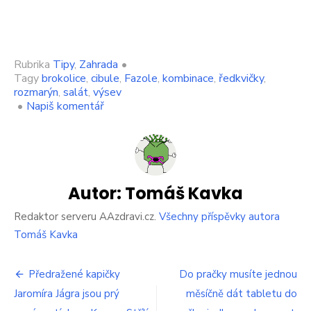
Rubrika
Tipy
,
Zahrada
•
Tagy
brokolice
,
cibule
,
Fazole
,
kombinace
,
ředkvičky
,
rozmarýn
,
salát
,
výsev
on
•
Napiš komentář
Vytěžte
ze
symbiózy
rostlin.
Pokud
tyto
Autor:
Tomáš Kavka
druhy
vysadíte
Redaktor serveru AAzdravi.cz.
Všechny příspěvky autora
u
Tomáš Kavka
sebe,
úroda
Navigace
bude
Předražené kapičky
Do pračky musíte jednou
mnohonásobně
Jaromíra Jágra jsou prý
měsíčně dát tabletu do
pro
vyšší