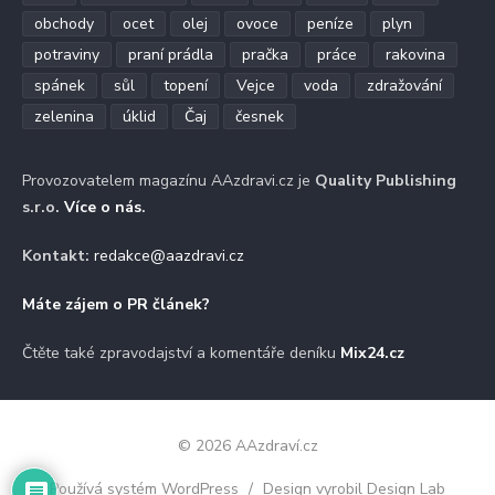
obchody
ocet
olej
ovoce
peníze
plyn
potraviny
praní prádla
pračka
práce
rakovina
spánek
sůl
topení
Vejce
voda
zdražování
zelenina
úklid
Čaj
česnek
Provozovatelem magazínu AAzdravi.cz je
Quality Publishing
s.r.o.
Více o nás
.
Kontakt:
redakce@aazdravi.cz
Máte zájem o PR článek?
Čtěte také zpravodajství a komentáře deníku
Mix24.cz
© 2026 AAzdraví.cz
Používá systém WordPress
/
Design vyrobil Design Lab