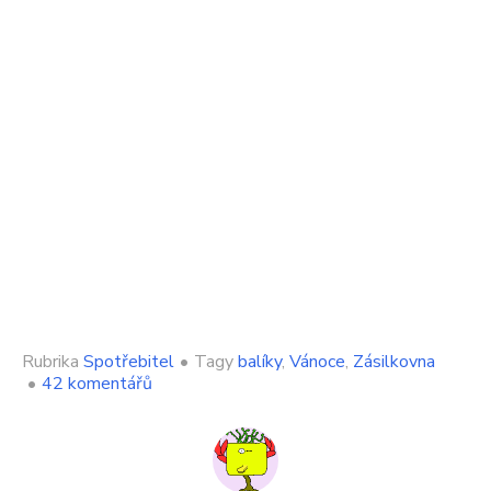
Rubrika
Spotřebitel
•
Tagy
balíky
,
Vánoce
,
Zásilkovna
u
•
42 komentářů
textu
s
názvem
Zásilkovna