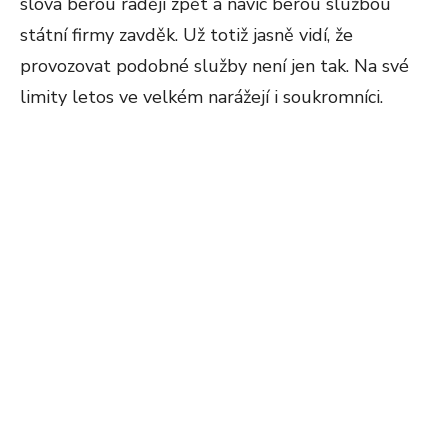
slova berou raději zpět a navíc berou službou
státní firmy zavděk. Už totiž jasně vidí, že
provozovat podobné služby není jen tak. Na své
limity letos ve velkém narážejí i soukromníci.