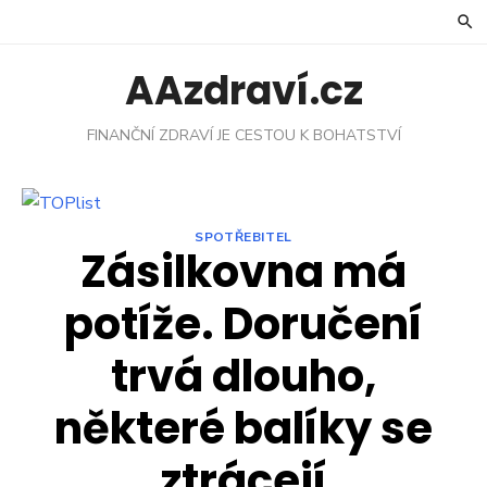
Skip
to
content
AAzdraví.cz
FINANČNÍ ZDRAVÍ JE CESTOU K BOHATSTVÍ
SPOTŘEBITEL
Zásilkovna má
potíže. Doručení
trvá dlouho,
některé balíky se
ztrácejí