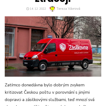
Author
Tereza Vávrová
POSTED
14. 12. 2022
ON
Zatímco donedávna bylo dobrým zvykem
kritizovat Českou poštu v porovnání s jinými
dopravci a zásilkovými službami, teď mnozí svá