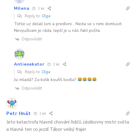
Milena
3 let
Reply to
Olga
Tohle uz delali loni a predloni… Neda se s nimi domluvit.
Nevyužívam je ráda, lepší je u nás fakt pošta
Odpovědět
Antiexekutor
3 let
Reply to
Olga
Jsi mladá? Za kolik kouříš bodla?
Odpovědět
Petr Hnát
3 let
Jeto katastrofa hlavně chování řidičů zásilkovny mistri světa
a hlavně ten co jezdí Tábor velký frajer