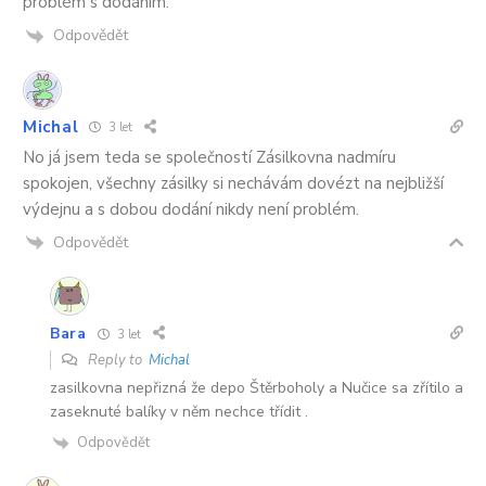
problém s dodáním.
Odpovědět
Michal
3 let
No já jsem teda se společností Zásilkovna nadmíru
spokojen, všechny zásilky si nechávám dovézt na nejbližší
výdejnu a s dobou dodání nikdy není problém.
Odpovědět
Bara
3 let
Reply to
Michal
zasilkovna nepřizná že depo Štěrboholy a Nučice sa zřítilo a
zaseknuté balíky v něm nechce třídit .
Odpovědět