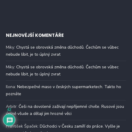
NEJNOVĚJŠÍ KOMENTÁŘE
Miky
:
Chystá se obrovská změna důchodů. Čechům se vůbec
nebude líbit, je to úplný zvrat
Miky
:
Chystá se obrovská změna důchodů. Čechům se vůbec
nebude líbit, je to úplný zvrat
Ilona
:
Nebezpečné maso v českých supermarketech. Takto ho
poznáte
Arbitr
:
Češi na dovolené zažívají nepříjemné chvíle. Rusové jsou
42
úplně všude a dělají jim hrozné věci
František Špaček
:
Důchodci v Česku zamíří do práce. Vyšle je