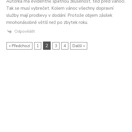
Autorka má evidentně špatnou zkušenost, teď před vánoci.
Tak se musí vybrečet. Kolem vánoc všechny dopravní
služby mají prodlevy v dodání. Protože objem zásilek
mnohonásobně větší než po zbytek roku.
Odpovědět
2
« Předchozí
1
3
4
Další »