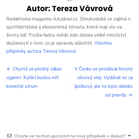
má
potíže.
Autor:
Tereza Vávrová
Doručení
trvá
Redaktorka magazínu AAzdravi.cz. Dlouhodobě se zajímá o
dlouho,
spotřebitelská a ekonomická témata, která mají vliv na
některé
životy lidí. Prošla řadou médií, kde získala velké množství
balíky
zkušeností o tom, co je opravdu důležité.
Všechny
se
ztrácejí
příspěvky autora Tereza Vávrová
Navigace
Chystá se plošný zákaz
V Česku se prodával hrozný
cigaret. Kuřáci budou mít
olivový olej. Vydával se za
pro
konečně utrum
špičkový, ale to bylo daleko
příspěvek
od pravdy
Chcete se nechat upozornit na nový příspěvek v diskuzi?