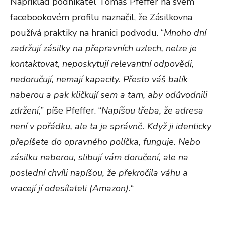
Například podnikatel Tomáš Pfeffer na svém
facebookovém profilu naznačil, že Zásilkovna
používá praktiky na hranici podvodu. “
Mnoho dní
zadržují zásilky na přepravních uzlech, nelze je
kontaktovat, neposkytují relevantní odpovědi,
nedoručují, nemají kapacity. Přesto váš balík
naberou a pak kličkují sem a tam, aby odůvodnili
zdržení,
” píše Pfeffer. “
Napíšou třeba, že adresa
není v pořádku, ale ta je správně. Když ji identicky
přepíšete do opravného políčka, funguje. Nebo
zásilku naberou, slibují vám doručení, ale na
poslední chvíli napíšou, že překročila váhu a
vracejí jí odesílateli (Amazon).
“