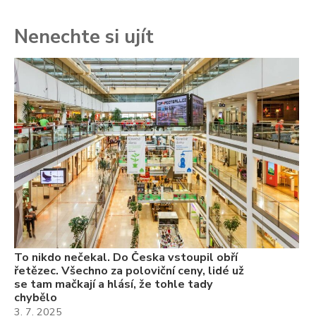
Nenechte si ujít
To
ře
se
ch
3.
Va
ne
ch
22
Če
Ně
7.
To nikdo nečekal. Do Česka vstoupil obří
řetězec. Všechno za poloviční ceny, lidé už
se tam mačkají a hlásí, že tohle tady
chybělo
3. 7. 2025