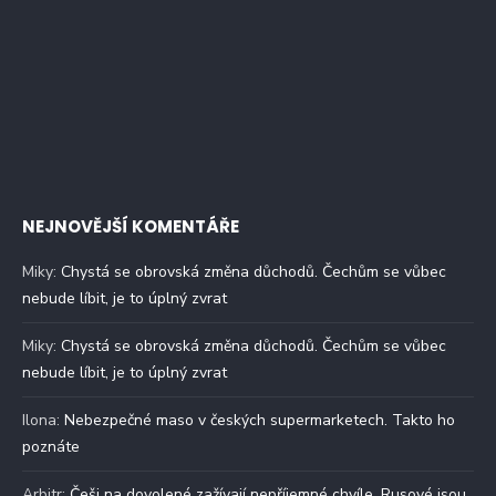
NEJNOVĚJŠÍ KOMENTÁŘE
Miky
:
Chystá se obrovská změna důchodů. Čechům se vůbec
nebude líbit, je to úplný zvrat
Miky
:
Chystá se obrovská změna důchodů. Čechům se vůbec
nebude líbit, je to úplný zvrat
Ilona
:
Nebezpečné maso v českých supermarketech. Takto ho
poznáte
Arbitr
:
Češi na dovolené zažívají nepříjemné chvíle. Rusové jsou