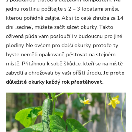
jednu rostlinu počítejte s 2 – 3 lopatami směsi,
kterou pořádně zalijte. Až si to celé zhruba za 14
dní „sedne“, můžete začít sázet okurky. Takto
oživená půda vám poslouží i v budoucnu pro jiné
plodiny. Ne ovšem pro další okurky, protože ty
byste neměli opakovaně pěstovat na stejném
místě. Přitáhnou k sobě škůdce, kteří se na místě
zabydlí a ohrožovali by vaši příští úrodu.
Je proto
důležité okurky každý rok přestěhovat.