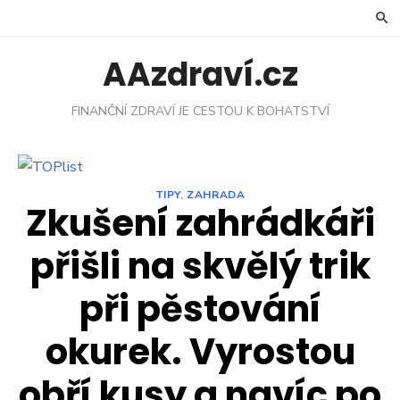
Skip
to
content
AAzdraví.cz
FINANČNÍ ZDRAVÍ JE CESTOU K BOHATSTVÍ
TIPY
,
ZAHRADA
Zkušení zahrádkáři
přišli na skvělý trik
při pěstování
okurek. Vyrostou
obří kusy a navíc po