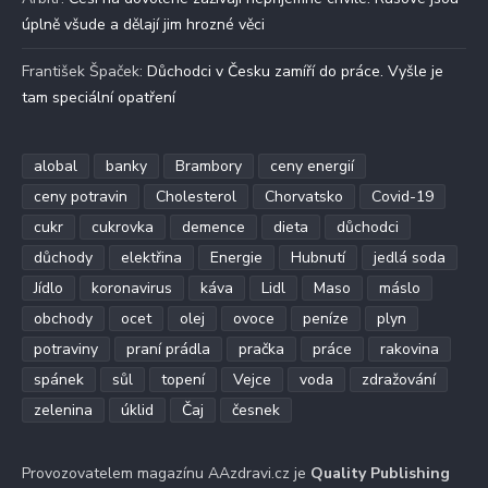
úplně všude a dělají jim hrozné věci
František Špaček
:
Důchodci v Česku zamíří do práce. Vyšle je
tam speciální opatření
alobal
banky
Brambory
ceny energií
ceny potravin
Cholesterol
Chorvatsko
Covid-19
cukr
cukrovka
demence
dieta
důchodci
důchody
elektřina
Energie
Hubnutí
jedlá soda
Jídlo
koronavirus
káva
Lidl
Maso
máslo
obchody
ocet
olej
ovoce
peníze
plyn
potraviny
praní prádla
pračka
práce
rakovina
spánek
sůl
topení
Vejce
voda
zdražování
zelenina
úklid
Čaj
česnek
Provozovatelem magazínu AAzdravi.cz je
Quality Publishing