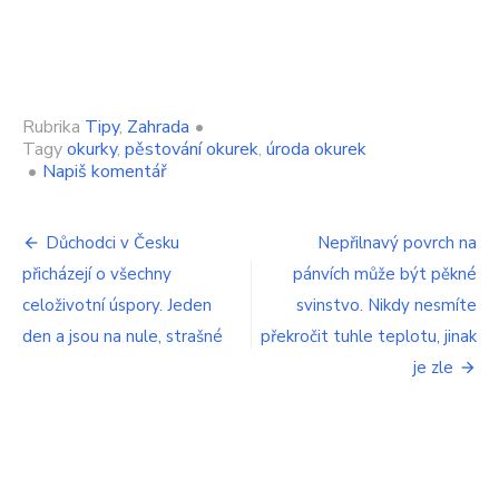
Rubrika
Tipy
,
Zahrada
•
Tagy
okurky
,
pěstování okurek
,
úroda okurek
on
•
Napiš komentář
Zkušení
zahrádkáři
Navigace
přišli
Důchodci v Česku
Nepřilnavý povrch na
na
přicházejí o všechny
pánvích může být pěkné
pro
skvělý
trik
celoživotní úspory. Jeden
svinstvo. Nikdy nesmíte
příspěvek
při
den a jsou na nule, strašné
překročit tuhle teplotu, jinak
pěstování
je zle
okurek.
Vyrostou
obří
kusy
a
navíc