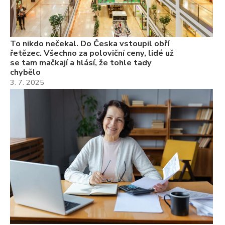
Ně
7.
To nikdo nečekal. Do Česka vstoupil obří
řetězec. Všechno za poloviční ceny, lidé už
se tam mačkají a hlásí, že tohle tady
chybělo
3. 7. 2025