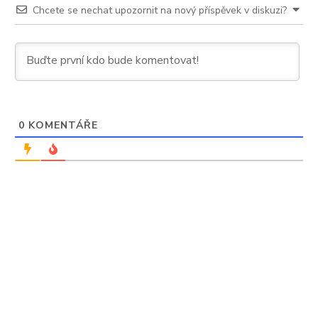
po
Chcete se nechat upozornit na nový příspěvek v diskuzi?
kvantech
0
KOMENTÁŘE