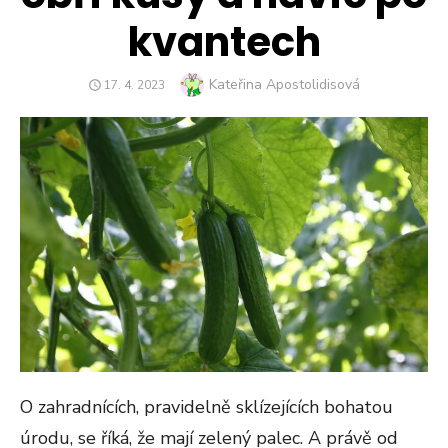
kvantech
Author
Kateřina Apostolidisová
POSTED
17. 4. 2023
ON
O zahradnících, pravidelně sklízejících bohatou
úrodu, se říká, že mají zelený palec. A právě od