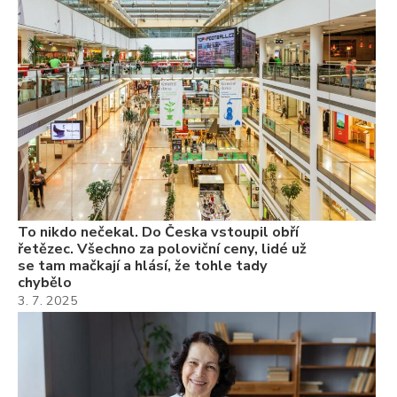
ře
se
ch
3.
Va
ne
ch
22
Če
Ně
7.
To nikdo nečekal. Do Česka vstoupil obří
řetězec. Všechno za poloviční ceny, lidé už
se tam mačkají a hlásí, že tohle tady
chybělo
3. 7. 2025