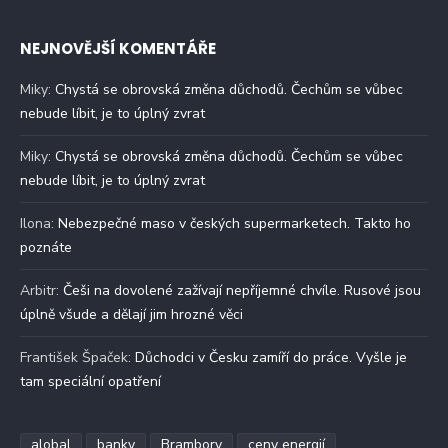
NEJNOVĚJŠÍ KOMENTÁŘE
Miky
:
Chystá se obrovská změna důchodů. Čechům se vůbec
nebude líbit, je to úplný zvrat
Miky
:
Chystá se obrovská změna důchodů. Čechům se vůbec
nebude líbit, je to úplný zvrat
Ilona
:
Nebezpečné maso v českých supermarketech. Takto ho
poznáte
Arbitr
:
Češi na dovolené zažívají nepříjemné chvíle. Rusové jsou
úplně všude a dělají jim hrozné věci
František Špaček
:
Důchodci v Česku zamíří do práce. Vyšle je
tam speciální opatření
alobal
banky
Brambory
ceny energií