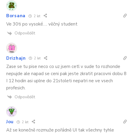
Borsana
2 let
Ve 30ti po vysoké…. věčný student
Odpovědět
Drizhajn
2 let
Zase se tu pise neco co uz jsem cetl v sude to rozhonde
nepujde ale napad se ceni pak jeste zkratit pracovni dobu 8
I 12 hodin asi uplne do 21stoleti nepatri ne ve vsech
profesich.
Odpovědět
Jou
2 let
Až se konečně rozmuže pořádně UI tak všechny tyhle