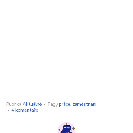
Rubrika
Aktuálně
•
Tagy
práce
,
zaměstnání
u
•
4 komentáře
textu
s
názvem