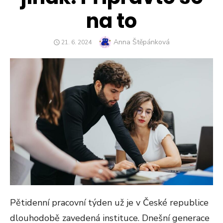
na to
Author
Anna Štěpánková
POSTED
21. 6. 2024
ON
Pětidenní pracovní týden už je v České republice
dlouhodobě zavedená instituce. Dnešní generace