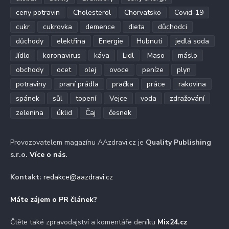
ceny potravin
Cholesterol
Chorvatsko
Covid-19
cukr
cukrovka
demence
dieta
důchodci
důchody
elektřina
Energie
Hubnutí
jedlá soda
Jídlo
koronavirus
káva
Lidl
Maso
máslo
obchody
ocet
olej
ovoce
peníze
plyn
potraviny
praní prádla
pračka
práce
rakovina
spánek
sůl
topení
Vejce
voda
zdražování
zelenina
úklid
Čaj
česnek
Provozovatelem magazínu AAzdravi.cz je
Quality Publishing
s.r.o.
Více o nás
.
Kontakt:
redakce@aazdravi.cz
Máte zájem o PR článek?
Čtěte také zpravodajství a komentáře deníku
Mix24.cz