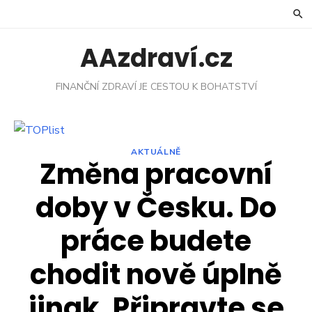
Skip
to
content
AAzdraví.cz
FINANČNÍ ZDRAVÍ JE CESTOU K BOHATSTVÍ
AKTUÁLNĚ
Změna pracovní
doby v Česku. Do
práce budete
chodit nově úplně
jinak. Připravte se