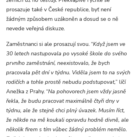
zemích už ho testují. Překvapivě rychle se
prosazuje také v České republice, byť není
žádným způsobem uzákoněn a dosud se o ně
nevede veřejná diskuze.
Zaměstnanci si ale prosazují svou. “
Když jsem ve
30 letech nastupovala po vysoké škole do svého
prvního zaměstnání, neexistovalo, že bych
pracovala pět dní v týdnu. Viděla jsem to na svých
rodičích a tohle prostě nebudu podstupovat,
” líčí
Anežka z Prahy. “
Na pohovorech jsem vždy jasně
řekla, že budu pracovat maximálně čtyři dny v
týdnu, ale že stejně chci plný úvazek. Musím říct,
že někde na mě koukali opravdu hodně divně, ale
několik firem s tím vůbec žádný problém nemělo.