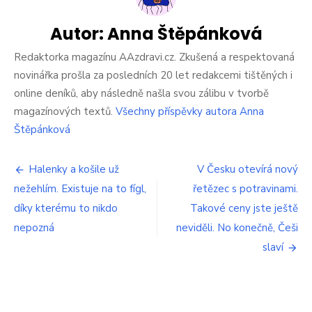
Změna
pracovní
doby
Autor:
Anna Štěpánková
v
Česku.
Redaktorka magazínu AAzdravi.cz. Zkušená a respektovaná
Do
novinářka prošla za posledních 20 let redakcemi tištěných i
práce
online deníků, aby následně našla svou zálibu v tvorbě
budete
magazínových textů.
Všechny příspěvky autora Anna
chodit
nově
Štěpánková
úplně
jinak.
Navigace
Připravte
Halenky a košile už
V Česku otevírá nový
se
nežehlím. Existuje na to fígl,
řetězec s potravinami.
pro
na
díky kterému to nikdo
Takové ceny jste ještě
to
příspěvek
nepozná
neviděli. No konečně, Češi
slaví