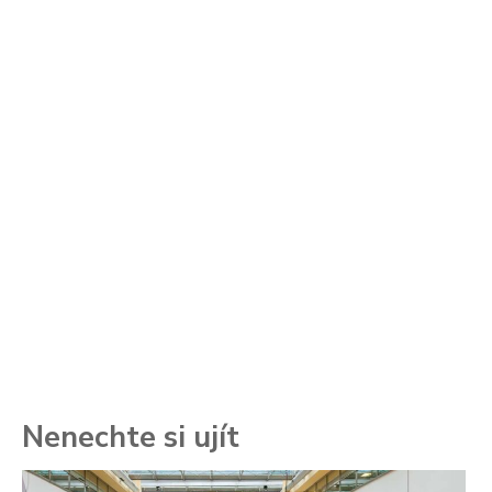
Nenechte si ujít
To