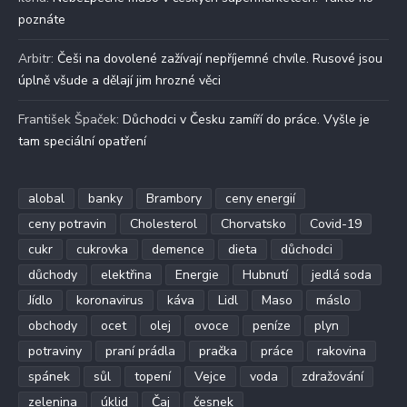
poznáte
Arbitr
:
Češi na dovolené zažívají nepříjemné chvíle. Rusové jsou
úplně všude a dělají jim hrozné věci
František Špaček
:
Důchodci v Česku zamíří do práce. Vyšle je
tam speciální opatření
alobal
banky
Brambory
ceny energií
ceny potravin
Cholesterol
Chorvatsko
Covid-19
cukr
cukrovka
demence
dieta
důchodci
důchody
elektřina
Energie
Hubnutí
jedlá soda
Jídlo
koronavirus
káva
Lidl
Maso
máslo
obchody
ocet
olej
ovoce
peníze
plyn
potraviny
praní prádla
pračka
práce
rakovina
spánek
sůl
topení
Vejce
voda
zdražování
zelenina
úklid
Čaj
česnek