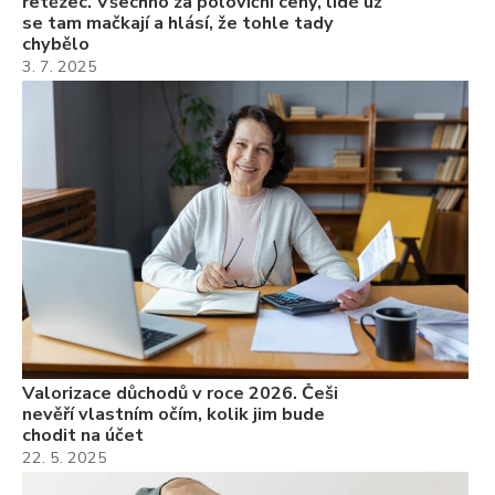
řetězec. Všechno za poloviční ceny, lidé už
se tam mačkají a hlásí, že tohle tady
chybělo
3. 7. 2025
Valorizace důchodů v roce 2026. Češi
nevěří vlastním očím, kolik jim bude
chodit na účet
22. 5. 2025