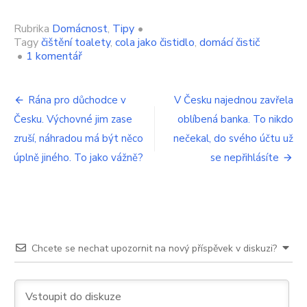
Rubrika
Domácnost
,
Tipy
•
Tagy
čištění toalety
,
cola jako čistidlo
,
domácí čistič
u
•
1 komentář
textu
s
Navigace
názvem
Rána pro důchodce v
V Česku najednou zavřela
Češi
Česku. Výchovné jim zase
oblíbená banka. To nikdo
pro
si
do
zruší, náhradou má být něco
nečekal, do svého účtu už
příspěvek
coly
úplně jiného. To jako vážně?
se nepřihlásíte
dávají
nakrájené
mýdlo.
Jde
doslova
o
hit
Chcete se nechat upozornit na nový příspěvek v diskuzi?
internetu,
dělá
to
úplně