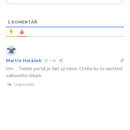
každý
1
KOMENTÁŘ
Martin Horáček
2 let
Hm…. Tenhle portál je fakt už mimo. Chtělo by to navštívit
odborného lékaře.
Odpovědět