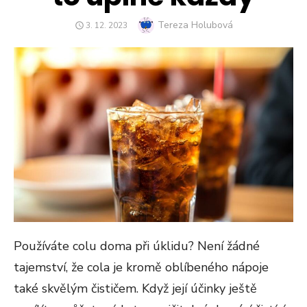
Author
Tereza Holubová
POSTED
3. 12. 2023
ON
Používáte colu doma při úklidu? Není žádné
tajemství, že cola je kromě oblíbeného nápoje
také skvělým čističem. Když její účinky ještě