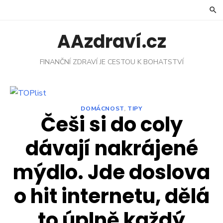
Skip
to
content
AAzdraví.cz
FINANČNÍ ZDRAVÍ JE CESTOU K BOHATSTVÍ
DOMÁCNOST
,
TIPY
Češi si do coly
dávají nakrájené
mýdlo. Jde doslova
o hit internetu, dělá
to úplně každý