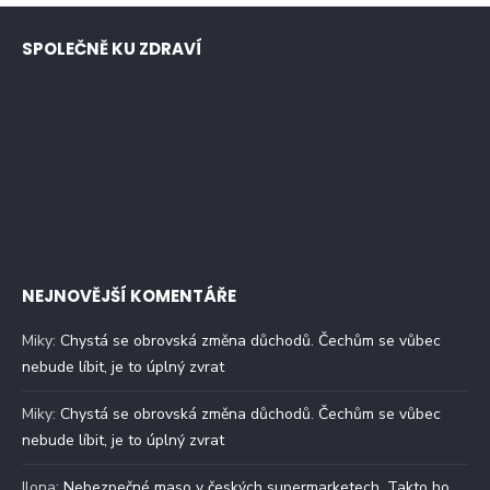
SPOLEČNĚ KU ZDRAVÍ
NEJNOVĚJŠÍ KOMENTÁŘE
Miky
:
Chystá se obrovská změna důchodů. Čechům se vůbec
nebude líbit, je to úplný zvrat
Miky
:
Chystá se obrovská změna důchodů. Čechům se vůbec
nebude líbit, je to úplný zvrat
Ilona
:
Nebezpečné maso v českých supermarketech. Takto ho