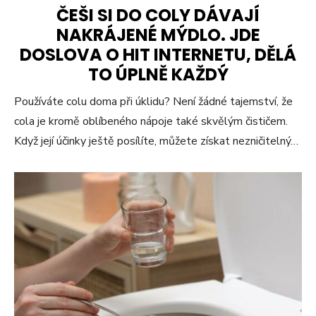
ČEŠI SI DO COLY DÁVAJÍ
NAKRÁJENÉ MÝDLO. JDE
DOSLOVA O HIT INTERNETU, DĚLÁ
TO ÚPLNĚ KAŽDÝ
Používáte colu doma při úklidu? Není žádné tajemství, že
cola je kromě oblíbeného nápoje také skvělým čističem.
Když její účinky ještě posílíte, můžete získat nezničitelný…