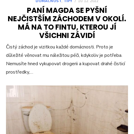
DOMÁCNOST
,
TIPY
/
10. 12. 2022
PANÍ MAGDA SE PYŠNÍ
NEJČISTŠÍM ZÁCHODEM V OKOLÍ.
MÁ NA TO FINTU, KTEROU JÍ
VŠICHNI ZÁVIDÍ
Čistý záchod je vizitkou každé domácnosti. Proto je
důležité věnovat mu náležitou péči, kdykoliv je potřeba.
Nemusíte hned vykupovat drogerii a kupovat drahé čisticí
prostředky,…