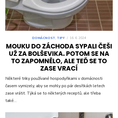
DOMÁCNOST
,
TIPY
/
16. 6. 2024
MOUKU DO ZÁCHODA SYPALI ČEŠI
UŽ ZA BOLŠEVIKA. POTOM SE NA
TO ZAPOMNĚLO, ALE TEĎ SE TO
ZASE VRACÍ
Některé triky používané hospodyňkami v domácnosti
časem vymizely, aby se mohly po pár desítkách letech
zase vrátit. Týká se to některých receptů, ale třeba
také…