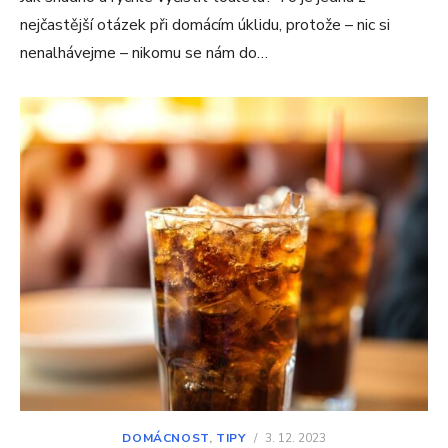
nejčastější otázek při domácím úklidu, protože – nic si
nenalhávejme – nikomu se nám do…
DOMÁCNOST
,
TIPY
/
3. 12. 2023