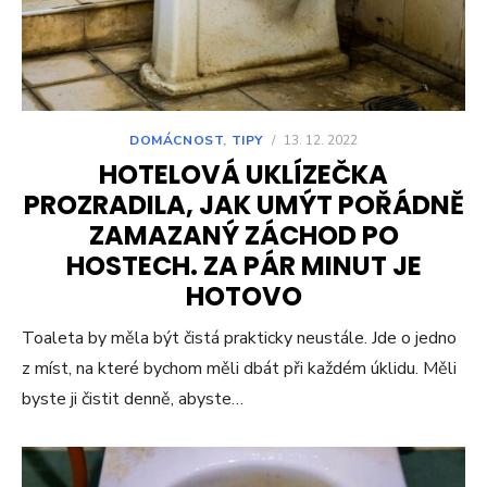
DOMÁCNOST
,
TIPY
/
13. 12. 2022
HOTELOVÁ UKLÍZEČKA
PROZRADILA, JAK UMÝT POŘÁDNĚ
ZAMAZANÝ ZÁCHOD PO
HOSTECH. ZA PÁR MINUT JE
HOTOVO
Toaleta by měla být čistá prakticky neustále. Jde o jedno
z míst, na které bychom měli dbát při každém úklidu. Měli
byste ji čistit denně, abyste…