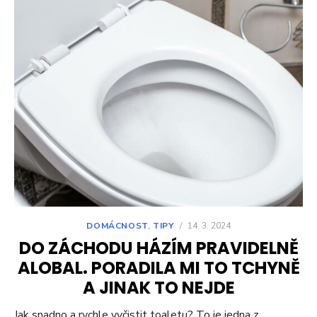
DOMÁCNOST
,
TIPY
/
14. 3. 2024
DO ZÁCHODU HÁZÍM PRAVIDELNĚ
ALOBAL. PORADILA MI TO TCHYNĚ
A JINAK TO NEJDE
Jak snadno a rychle vyčistit toaletu? To je jedna z