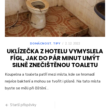
DOMÁCNOST
,
TIPY
/
2. 12. 2022
UKLÍZEČKA Z HOTELU VYMYSLELA
FÍGL, JAK DO PÁR MINUT UMÝT
SILNĚ ZNEČIŠTĚNOU TOALETU
Koupelna a toaleta patří mezi místa, kde se hromadí
nejvíce bakterií a mohou se tvořit i plísně. Na tato místa
byste se měli při čištění…
Navigace
Starší příspěvky