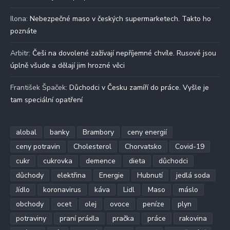
Ilona
:
Nebezpečné maso v českých supermarketech. Takto ho
poznáte
Arbitr
:
Češi na dovolené zažívají nepříjemné chvíle. Rusové jsou
úplně všude a dělají jim hrozné věci
František Špaček
:
Důchodci v Česku zamíří do práce. Vyšle je
tam speciální opatření
alobal
banky
Brambory
ceny energií
ceny potravin
Cholesterol
Chorvatsko
Covid-19
cukr
cukrovka
demence
dieta
důchodci
důchody
elektřina
Energie
Hubnutí
jedlá soda
Jídlo
koronavirus
káva
Lidl
Maso
máslo
obchody
ocet
olej
ovoce
peníze
plyn
potraviny
praní prádla
pračka
práce
rakovina