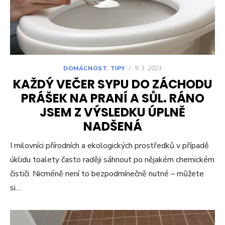
DOMÁCNOST
,
TIPY
/
9. 3. 2023
KAŽDÝ VEČER SYPU DO ZÁCHODU
PRÁŠEK NA PRANÍ A SŮL. RÁNO
JSEM Z VÝSLEDKU ÚPLNĚ
NADŠENÁ
I milovníci přírodních a ekologických prostředků v případě
úklidu toalety často raději sáhnout po nějakém chemickém
čističi. Nicméně není to bezpodmínečně nutné – můžete
si…