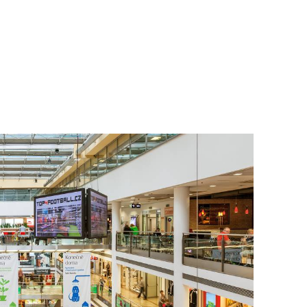
To nikdo 
poloviční
chybělo
3. 7. 2025
Valorizac
jim bude 
22. 5. 202
Češi plat
7. 1. 2025