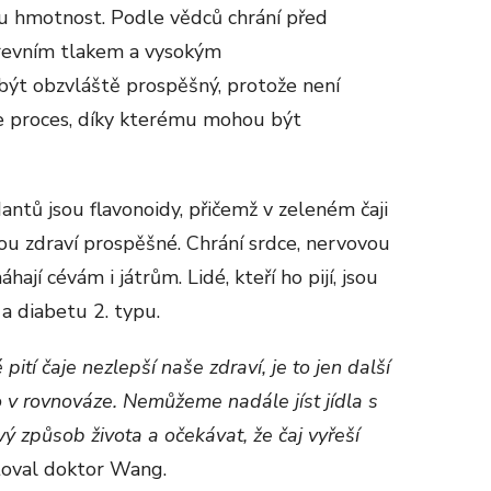
u hmotnost. Podle vědců chrání před
revním tlakem a vysokým
být obzvláště prospěšný, protože není
 je proces, díky kterému mohou být
antů jsou flavonoidy, přičemž v zeleném čaji
jsou zdraví prospěšné. Chrání srdce, nervovou
ají cévám i játrům. Lidé, kteří ho pijí, jsou
a diabetu 2. typu.
ití čaje nezlepší naše zdraví, je to jen další
o v rovnováze. Nemůžeme nadále jíst jídla s
 způsob života a očekávat, že čaj vyřeší
toval doktor Wang.