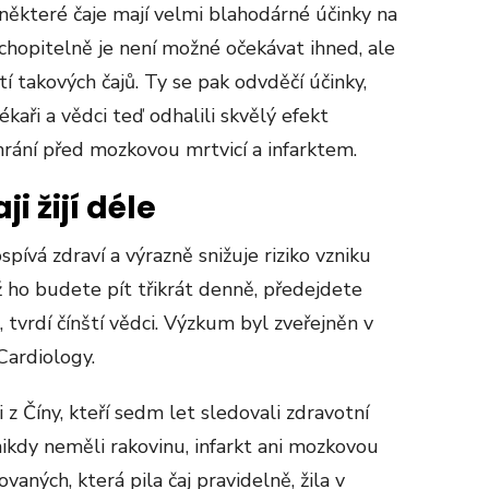
některé čaje mají velmi blahodárné účinky na
ochopitelně je není možné očekávat ihned, ale
 takových čajů. Ty se pak odvděčí účinky,
lékaři a vědci teď odhalili skvělý efekt
hrání před mozkovou mrtvicí a infarktem.
i žijí déle
spívá zdraví a výrazně snižuje riziko vzniku
 ho budete pít třikrát denně, předejdete
tvrdí čínští vědci. Výzkum byl zveřejněn v
Cardiology.
z Číny, kteří sedm let sledovali zdravotní
í nikdy neměli rakovinu, infarkt ani mozkovou
ovaných, která pila čaj pravidelně, žila v