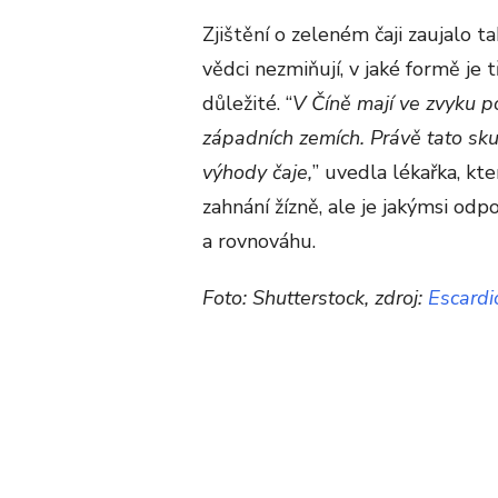
Zjištění o zeleném čaji zaujalo 
vědci nezmiňují, v jaké formě je 
důležité. “
V Číně mají ve zvyku po
západních zemích. Právě tato sku
výhody čaje,
” uvedla lékařka, kte
zahnání žízně, ale je jakýmsi odp
a rovnováhu.
Foto: Shutterstock, zdroj:
Escardi