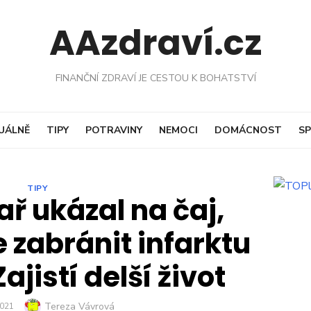
AAzdraví.cz
FINANČNÍ ZDRAVÍ JE CESTOU K BOHATSTVÍ
UÁLNĚ
TIPY
POTRAVINY
NEMOCI
DOMÁCNOST
SP
TIPY
ař ukázal na čaj,
 zabránit infarktu
ajistí delší život
Author
Tereza Vávrová
D
2021