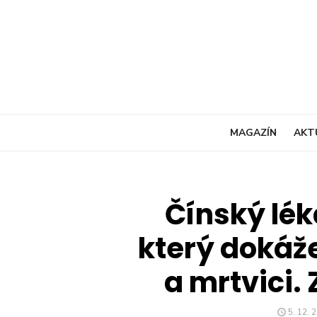
Skip
to
content
MAGAZÍN
AKT
Čínský lék
který dokáže
a mrtvici. Z
POSTE
5. 12. 