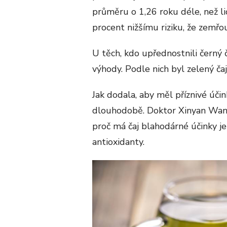
průměru o 1,26 roku déle, než lid
procent nižšímu riziku, že zemřo
U těch, kdo upřednostnili černý 
výhody. Podle nich byl zelený ča
Jak dodala, aby měl příznivé účin
dlouhodobě. Doktor Xinyan Wang
proč má čaj blahodárné účinky je
antioxidanty.