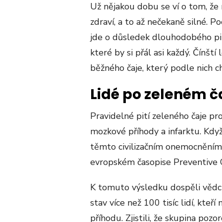
Už nějakou dobu se ví o tom, že 
zdraví, a to až nečekaně silné. P
jde o důsledek dlouhodobého pití
které by si přál asi každý. Čínští 
běžného čaje, který podle nich c
Lidé po zeleném čaj
Pravidelné pití zeleného čaje pro
mozkové příhody a infarktu. Když
těmto civilizačním onemocněním, 
evropském časopise Preventive 
K tomuto výsledku dospěli vědci 
stav více než 100 tisíc lidí, kteř
příhodu. Zjistili, že skupina pozor