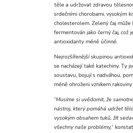
těle a udržovat zdravou tělesno
srdečními chorobami, vysokým k
cholesterolem. Zelený čaj může 
fermentován jako černý čaj, což
antioxidanty méně účinné.
Nejrozšířenější skupinou antioxid
se nacházejí také katechiny. Ty 
soustavu, bojují s nadváhou, pomáh
méně ohroženi vznikem rakoviny 
“
Musíme si uvědomit, že samotné p
nástroj, který pomáhá udržet těl
vysokým obsahem tuků, žít sedavý
všechny naše problémy,
“ konsta