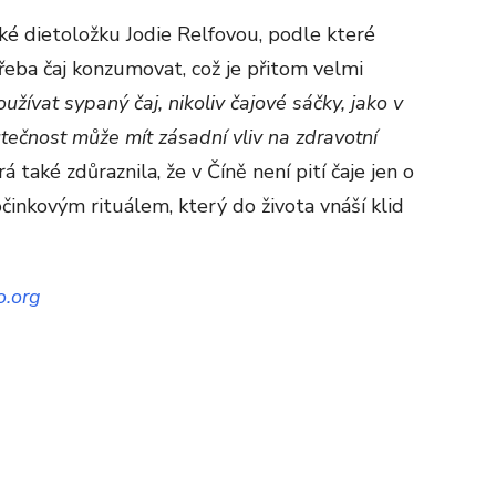
také dietoložku Jodie Relfovou, podle které
třeba čaj konzumovat, což je přitom velmi
užívat sypaný čaj, nikoliv čajové sáčky, jako v
tečnost může mít zásadní vliv na zdravotní
rá také zdůraznila, že v Číně není pití čaje jen o
očinkovým rituálem, který do života vnáší klid
o.org