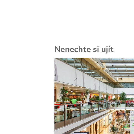
Nenechte si ujít
 za
kolik