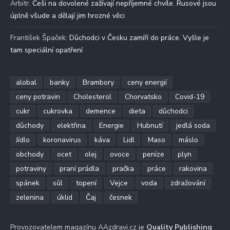
Arbitr
:
Češi na dovolené zažívají nepříjemné chvíle. Rusové jsou
úplně všude a dělají jim hrozné věci
František Špaček
:
Důchodci v Česku zamíří do práce. Vyšle je
tam speciální opatření
alobal
banky
Brambory
ceny energií
ceny potravin
Cholesterol
Chorvatsko
Covid-19
cukr
cukrovka
demence
dieta
důchodci
důchody
elektřina
Energie
Hubnutí
jedlá soda
Jídlo
koronavirus
káva
Lidl
Maso
máslo
obchody
ocet
olej
ovoce
peníze
plyn
potraviny
praní prádla
pračka
práce
rakovina
spánek
sůl
topení
Vejce
voda
zdražování
zelenina
úklid
Čaj
česnek
Provozovatelem magazínu AAzdravi.cz je
Quality Publishing