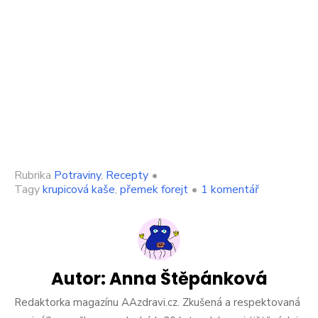
Rubrika
Potraviny
,
Recepty
•
u
Tagy
krupicová kaše
,
přemek forejt
•
1 komentář
textu
s
názvem
Co
musíte
vždy
Autor:
Anna Štěpánková
přidat
do
Redaktorka magazínu AAzdravi.cz. Zkušená a respektovaná
krupicové