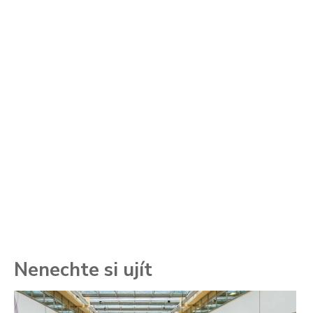
Nenechte si ujít
To
ře