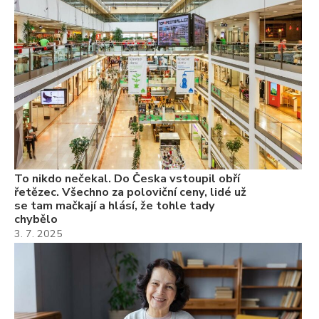
se
ch
3.
Va
ne
ch
22
Če
Ně
7.
To nikdo nečekal. Do Česka vstoupil obří
řetězec. Všechno za poloviční ceny, lidé už
se tam mačkají a hlásí, že tohle tady
chybělo
3. 7. 2025