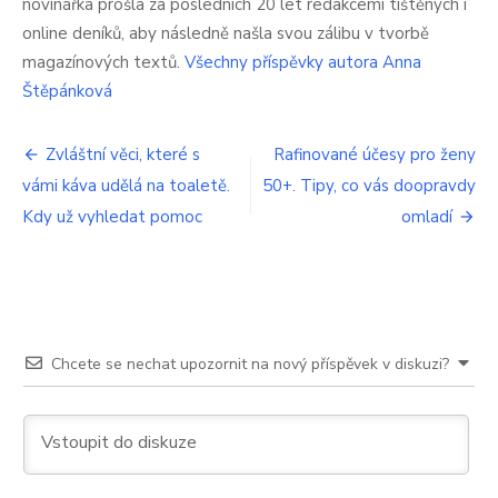
novinářka prošla za posledních 20 let redakcemi tištěných i
kaše,
online deníků, aby následně našla svou zálibu v tvorbě
ale
magazínových textů.
Všechny příspěvky autora Anna
většina
lidí
Štěpánková
to
vůbec
Navigace
netuší.
Zvláštní věci, které s
Rafinované účesy pro ženy
Tajemství
vámi káva udělá na toaletě.
50+. Tipy, co vás doopravdy
pro
odhalil
Kdy už vyhledat pomoc
omladí
Přemek
příspěvek
Forejt
Chcete se nechat upozornit na nový příspěvek v diskuzi?