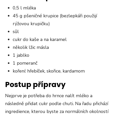
0,5 l mléka
45 g pšeničné krupice (bezlepkáři použijí
rýžovou krupičku)
sůl
cukr do kaše a na karamel
několik lžic másla
1 jablko
1 pomeranč
koření: hřebíček, skořice, kardamom
Postup přípravy
Nejprve je potřeba do hrnce nalít mléko a
následně přidat cukr podle chuti. Na řadu přichází
ingredience, kterou byste za normálních okolností