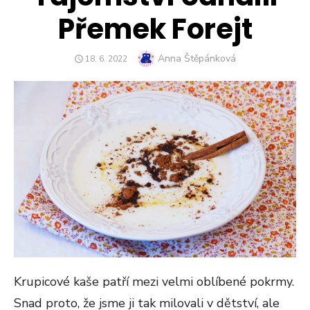
Přemek Forejt
Author
Anna Štěpánková
POSTED
18. 6. 2022
ON
Krupicové kaše patří mezi velmi oblíbené pokrmy.
Snad proto, že jsme ji tak milovali v dětství, ale