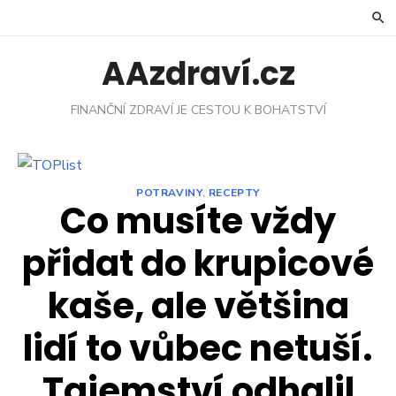
Skip
to
content
AAzdraví.cz
FINANČNÍ ZDRAVÍ JE CESTOU K BOHATSTVÍ
POTRAVINY
,
RECEPTY
Co musíte vždy
přidat do krupicové
kaše, ale většina
lidí to vůbec netuší.
Tajemství odhalil