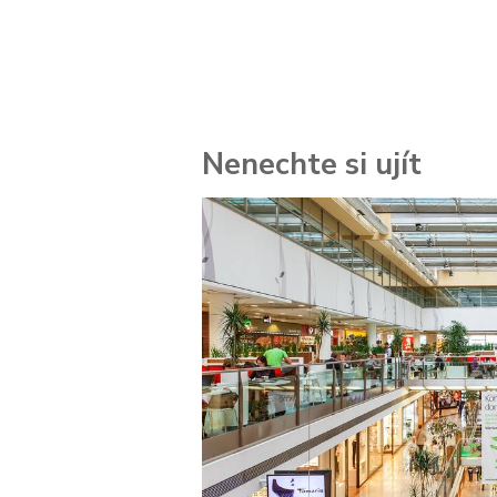
Nenechte si ujít
 za
kolik