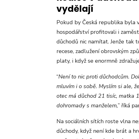
vydělají
Pokud by Česká republika byla ve
hospodářství profitovali i zaměs
důchodů nic namítat. Jenže tak 
recese, zadlužení obrovským způs
platy, i když se enormně zdražuje
“
Není to nic proti důchodcům. Do
mluvím i o sobě. Myslím si ale, 
otec má důchod 21 tisíc, matka 19
dohromady s manželem,
” říká p
Na sociálních sítích roste vlna
důchody, když není kde brát a 