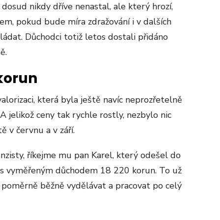
 dosud nikdy dříve nenastal, ale který hrozí,
em, pokud bude míra zdražování i v dalších
ládat. Důchodci totiž letos dostali přidáno
ě.
 korun
lorizaci, která byla ještě navíc neprozřetelně
A jelikož ceny tak rychle rostly, nezbylo nic
 v červnu a v září.
nzisty, říkejme mu pan Karel, který odešel do
u s vyměřeným důchodem 18 220 korun. To už
í poměrně běžně vydělávat a pracovat po celý