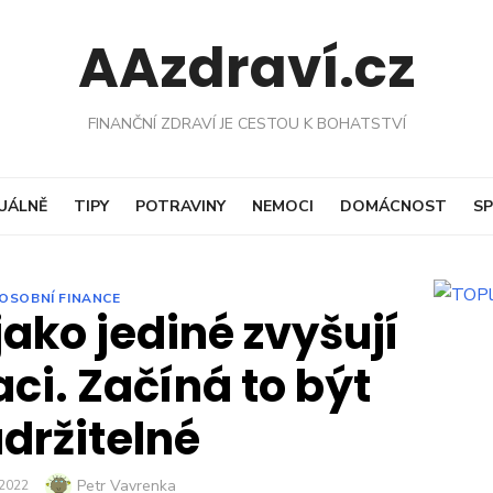
AAzdraví.cz
FINANČNÍ ZDRAVÍ JE CESTOU K BOHATSTVÍ
UÁLNĚ
TIPY
POTRAVINY
NEMOCI
DOMÁCNOST
SP
OSOBNÍ FINANCE
ako jediné zvyšují
aci. Začíná to být
držitelné
Author
Petr Vavrenka
ED
 2022