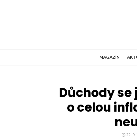
Skip
to
content
MAGAZÍN
AKT
Důchody se j
o celou infl
neu
POST
22. 9.