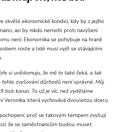
 skvělé ekonomické kondici, kdy by z jejího
tnanci, asi by nikdo nemohl proti navýšení
tomu není. Ekonomika se pohybuje na hraně
obem roste a lidé musí vyjít se stávajícími
.
bře si uvědomuju, že mě to také čeká, a tak
že tohle zvyšování důchodů není správné. Můj
 tisíc korun. To už je víc, než vyděláme
aní Veronika, která vychovává dvouletou dceru.
 nepochopení, proč se takovým tempem zvyšují
hrozí, že se zaměstnancům budou muset