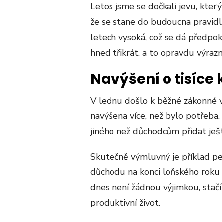
Letos jsme se dočkali jevu, který
že se stane do budoucna pravidl
letech vysoká, což se dá předpok
hned třikrát, a to opravdu výrazn
Navýšení o tisíce
V lednu došlo k běžné zákonné va
navýšena více, než bylo potřeba. 
jiného než důchodcům přidat ještě
Skutečně výmluvný je příklad pe
důchodu na konci loňského rok
dnes není žádnou výjimkou, stač
produktivní život.