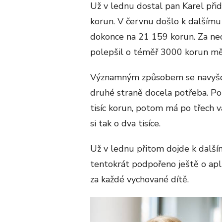
Už v lednu dostal pan Karel při
korun. V červnu došlo k dalšímu
dokonce na 21 159 korun. Za nece
polepšil o téměř 3000 korun mě
Významným způsobem se navyšoval
druhé straně docela potřeba. P
tisíc korun, potom má po třech va
si tak o dva tisíce.
Už v lednu přitom dojde k dalš
tentokrát podpořeno ještě o apl
za každé vychované dítě.