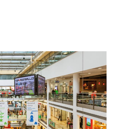
To nikdo 
poloviční
chybělo
3. 7. 2025
Valorizac
jim bude 
22. 5. 202
Češi plat
7. 1. 2025