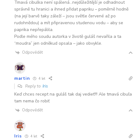
Tmavá cibulka není spálená…nejdůležitější je odhadnout
správně tu hranici a ihned přidat papriku – poměrně hodně
(na její barvě taky záleží – jsou světle červené až po
rudohnědou) a mít připravenou studenou vodu – aby se
paprika nepřepálila.
Podle mého soudu autorka v životě guláš nevařila a ta
“moudra” jen odněkud opsala – jako obvykle.
Odpovědět
martin
4 let
Reply to
Iris
Keď chces recept na guláš tak daj vedieť!!! Ale tmavá cibuľa
tam nema čo robiť
Odpovědět
Iris
4 let