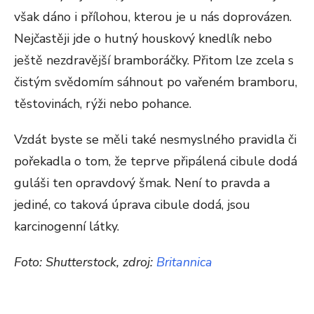
však dáno i přílohou, kterou je u nás doprovázen.
Nejčastěji jde o hutný houskový knedlík nebo
ještě nezdravější bramboráčky. Přitom lze zcela s
čistým svědomím sáhnout po vařeném bramboru,
těstovinách, rýži nebo pohance.
Vzdát byste se měli také nesmyslného pravidla či
pořekadla o tom, že teprve připálená cibule dodá
guláši ten opravdový šmak. Není to pravda a
jediné, co taková úprava cibule dodá, jsou
karcinogenní látky.
Foto: Shutterstock, zdroj:
Britannica