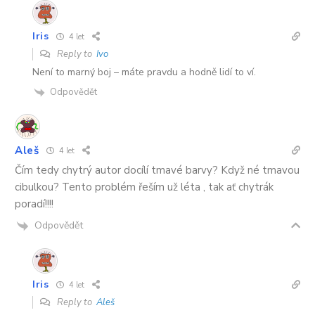
Iris
4 let
Reply to
Ivo
Není to marný boj – máte pravdu a hodně lidí to ví.
Odpovědět
Aleš
4 let
Čím tedy chytrý autor docílí tmavé barvy? Když né tmavou
cibulkou? Tento problém řeším už léta , tak ať chytrák
poradí!!!!
Odpovědět
Iris
4 let
Reply to
Aleš