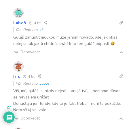
Luboš
4 let
Reply to
Iris
Guláš zahustit moukou muze jenom hovado. Ale jak rikaš
delej si tak jak ti chutná, snáď ti to ten guláš odpustí
Odpovědět
Iris
4 let
Reply to
Luboš
Víš, můj guláš jsi nikdy nejedl – ani já tvůj – nemáme důvod
se navzájem urážet.
Dohušťuju jen tehdy, kdy to je fakt třeba – není to pokaždé.
27
Nerozčiluj se, vole.
Odpovědět