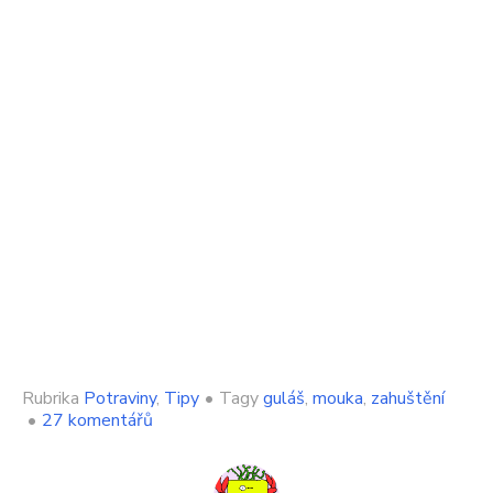
Rubrika
Potraviny
,
Tipy
•
Tagy
guláš
,
mouka
,
zahuštění
u
•
27 komentářů
textu
s
názvem