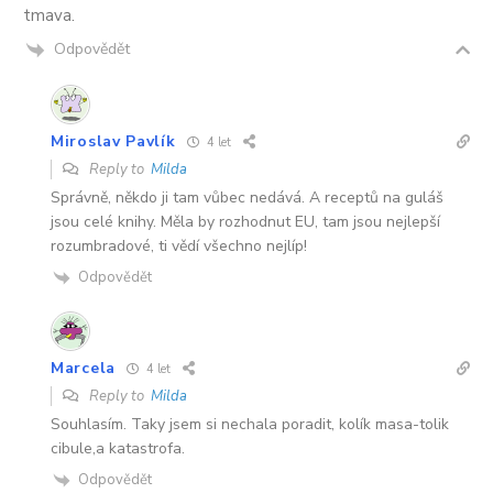
tmava.
Odpovědět
Miroslav Pavlík
4 let
Reply to
Milda
Správně, někdo ji tam vůbec nedává. A receptů na guláš
jsou celé knihy. Měla by rozhodnut EU, tam jsou nejlepší
rozumbradové, ti vědí všechno nejlíp!
Odpovědět
Marcela
4 let
Reply to
Milda
Souhlasím. Taky jsem si nechala poradit, kolík masa-tolik
cibule,a katastrofa.
Odpovědět