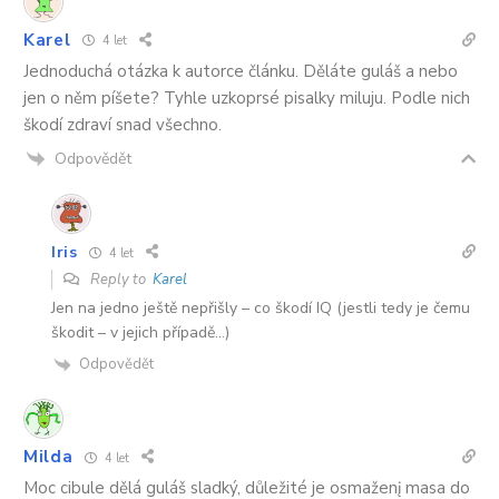
Karel
4 let
Jednoduchá otázka k autorce článku. Děláte guláš a nebo
jen o něm píšete? Tyhle uzkoprsé pisalky miluju. Podle nich
škodí zdraví snad všechno.
Odpovědět
Iris
4 let
Reply to
Karel
Jen na jedno ještě nepřišly – co škodí IQ (jestli tedy je čemu
škodit – v jejich případě…)
Odpovědět
Milda
4 let
Moc cibule dělá guláš sladký, důležité je osmaženį masa do