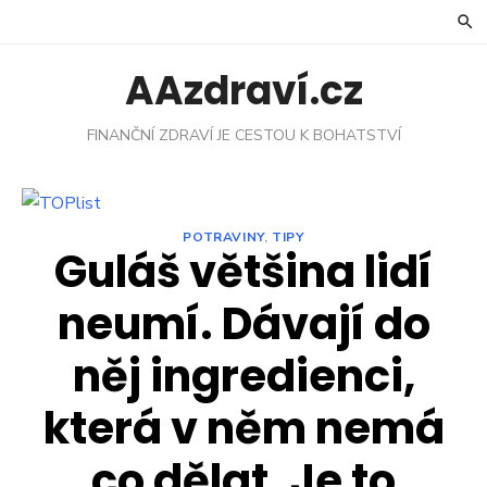
Skip
to
content
AAzdraví.cz
FINANČNÍ ZDRAVÍ JE CESTOU K BOHATSTVÍ
POTRAVINY
,
TIPY
Guláš většina lidí
neumí. Dávají do
něj ingredienci,
která v něm nemá
co dělat. Je to