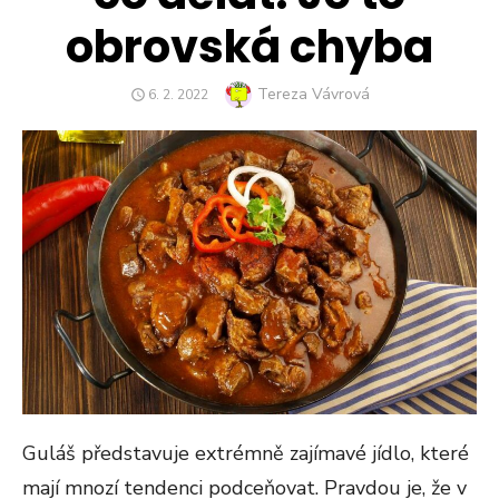
obrovská chyba
Author
Tereza Vávrová
POSTED
6. 2. 2022
ON
Guláš představuje extrémně zajímavé jídlo, které
mají mnozí tendenci podceňovat. Pravdou je, že v