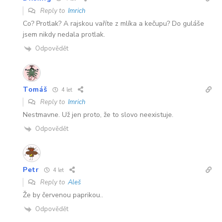
Reply to
Imrich
Co? Protlak? A rajskou vaříte z mlíka a kečupu? Do guláše
jsem nikdy nedala protlak.
Odpovědět
Tomáš
4 let
Reply to
Imrich
Nestmavne. Už jen proto, že to slovo neexistuje.
Odpovědět
Petr
4 let
Reply to
Aleš
Že by červenou paprikou..
Odpovědět