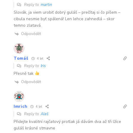
Reply to
martin
Slovák, ja viem urobiť dobrý guláš – prečítaj si čo píšem –
cibula nesmie byť spálená! Len lehce zahnedlá – skor
temno zlatavá.
Odpovědět
Tomáš
4 let
Reply to
Iris
Přesně tak
Odpovědět
Imrich
4 let
Reply to
Aleš
Přidejte kvalitní rajčatový protlak já dávám dva až tři lžíce
guláš krásné stmavne