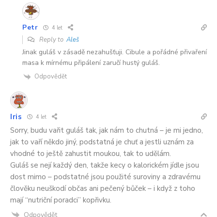
Petr
4 let
Reply to
Aleš
Jinak guláš v zásadě nezahušťuji. Cibule a pořádné přivaření
masa k mírnému připálení zaručí hustý guláš.
Odpovědět
Iris
4 let
Sorry, budu vařit guláš tak, jak nám to chutná – je mi jedno,
jak to vaří někdo jiný, podstatná je chuť a jestli uznám za
vhodné to ještě zahustit moukou, tak to udělám.
Guláš se nejí každý den, takže kecy o kalorickém jídle jsou
dost mimo – podstatné jsou použité suroviny a zdravému
člověku neuškodí občas ani pečený bůček – i když z toho
mají “nutriční poradci” kopřivku.
Odpovědět