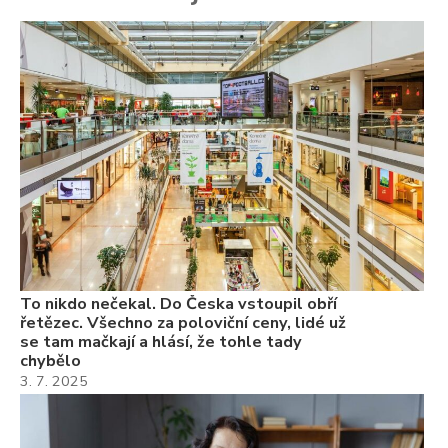
To
ře
se
ch
3.
Va
ne
ch
22
Če
Ně
7.
To nikdo nečekal. Do Česka vstoupil obří
řetězec. Všechno za poloviční ceny, lidé už
se tam mačkají a hlásí, že tohle tady
chybělo
3. 7. 2025