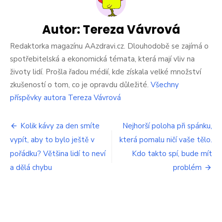
Guláš
většina
lidí
Autor:
Tereza Vávrová
neumí.
Dávají
Redaktorka magazínu AAzdravi.cz. Dlouhodobě se zajímá o
do
spotřebitelská a ekonomická témata, která mají vliv na
něj
životy lidí. Prošla řadou médií, kde získala velké množství
ingredienci,
zkušeností o tom, co je opravdu důležité.
Všechny
která
v
příspěvky autora Tereza Vávrová
něm
nemá
Navigace
co
Kolik kávy za den smíte
Nejhorší poloha při spánku,
dělat.
vypít, aby to bylo ještě v
která pomalu ničí vaše tělo.
pro
Je
pořádku? Většina lidí to neví
Kdo takto spí, bude mít
to
příspěvek
obrovská
a dělá chybu
problém
chyba