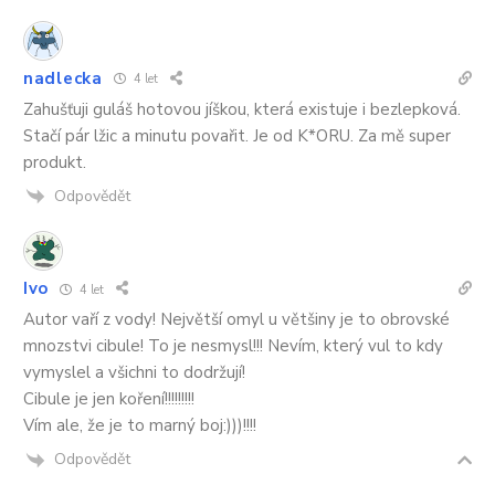
nadlecka
4 let
Zahušťuji guláš hotovou jíškou, která existuje i bezlepková.
Stačí pár lžic a minutu povařit. Je od K*ORU. Za mě super
produkt.
Odpovědět
Ivo
4 let
Autor vaří z vody! Největší omyl u většiny je to obrovské
mnozstvi cibule! To je nesmysl!!! Nevím, který vul to kdy
vymyslel a všichni to dodržují!
Cibule je jen koření!!!!!!!!!
Vím ale, že je to marný boj:)))!!!!
Odpovědět