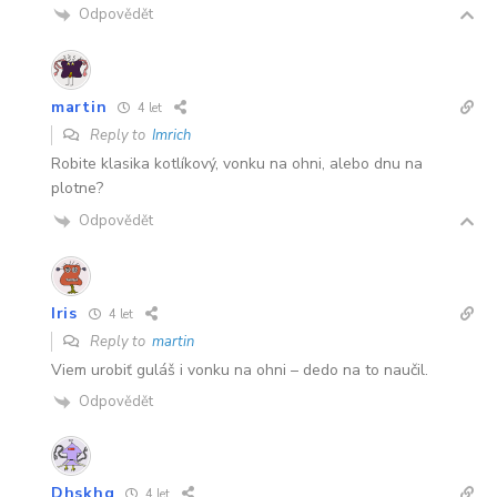
Odpovědět
martin
4 let
Reply to
Imrich
Robite klasika kotlíkový, vonku na ohni, alebo dnu na
plotne?
Odpovědět
Iris
4 let
Reply to
martin
Viem urobiť guláš i vonku na ohni – dedo na to naučil.
Odpovědět
Dhskhg
4 let