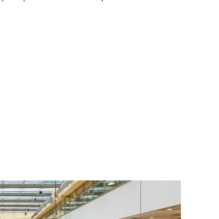
To nikdo 
poloviční
chybělo
3. 7. 2025