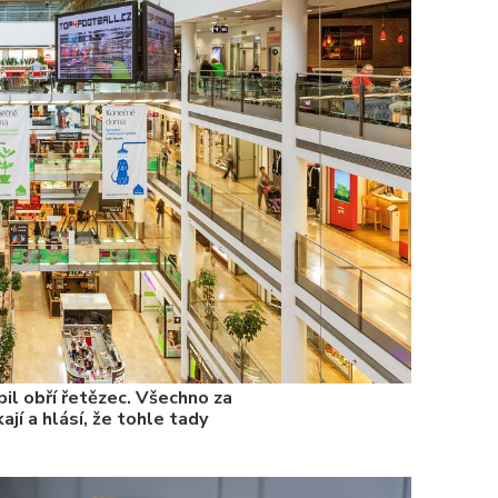
Valorizac
jim bude 
22. 5. 202
Češi plat
7. 1. 2025
il obří řetězec. Všechno za
ají a hlásí, že tohle tady