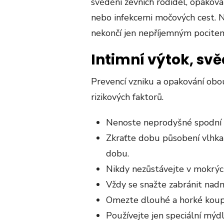
svědění zevních rodidel, opakovan
nebo infekcemi močových cest. Na
nekončí jen nepříjemným pocite
Intimní výtok, svě
Prevencí vzniku a opakování obou
rizikových faktorů.
Nenoste neprodyšné spodní 
Zkraťte dobu působení vlhka
dobu.
Nikdy nezůstávejte v mokrýc
Vždy se snažte zabránit na
Omezte dlouhé a horké koup
Používejte jen speciální mýdl