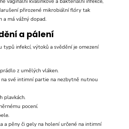
é vaginální kvasinkové a bakteriální infekce,
rušení přirozené mikrobiální flóry tak
m a má vážný dopad.
dění a pálení
 typů infekcí, výtoků a svědění je omezení
prádlo z umělých vláken.
 na své intimní partie na nezbytně nutnou
h plavkách.
dměrnému pocení.
ele.
a a pěny či gely na holení určené na intimní