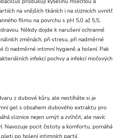
bacillus produkují kyselinu mléčnou a
tiích na vnějších tkáních i na sliznicích uvnitř.
ranného filmu na povrchu s pH 5,0 až 5,5,
 zdravou. Někdy dojde k narušení ochranné
onálních změnách, při stresu, při nadměrné
é či nadměrné intimní hygieně a holení. Pak
bakteriálních infekcí pochvy a infekcí močových
aru z dubové kůry, ale nestíháte si je
ntimní gel s obsahem dubového extraktu pro
há sliznice nejen umýt a zvlhčit, ale navíc
H. Navozuje pocit čistoty a komfortu, pomáhá
pleti po holení intimních partií.