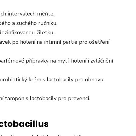
ch intervalech měňte.
stého a suchého ručníku.
ezinfikovanou žiletku.
avek po holení na intimní partie pro ošetření
rfémové přípravky na mytí, holení i zvláčnění
e probiotický krém s lactobacily pro obnovu
ní tampón s lactobacily pro prevenci.
ctobacillus