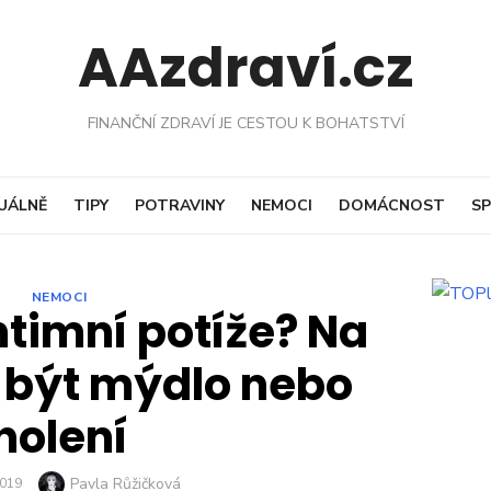
AAzdraví.cz
FINANČNÍ ZDRAVÍ JE CESTOU K BOHATSTVÍ
UÁLNĚ
TIPY
POTRAVINY
NEMOCI
DOMÁCNOST
SP
NEMOCI
ntimní potíže? Na
 být mýdlo nebo
holení
Author
Pavla Růžičková
D
2019