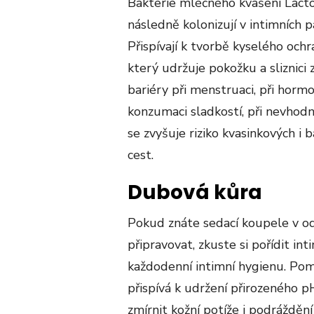
Bakterie mléčného kvašení Lacto
následně kolonizují v intimních par
Přispívají k tvorbě kyselého och
který udržuje pokožku a sliznici
bariéry při menstruaci, při horm
konzumaci sladkostí, při nevhodn
se zvyšuje riziko kvasinkových i 
cest.
Dubová kůra
Pokud znáte sedací koupele v odv
připravovat, zkuste si pořídit i
každodenní intimní hygienu. Pomá
přispívá k udržení přirozeného p
zmírnit kožní potíže i podráždění 