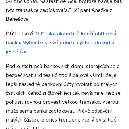
50 tisíc korun. Naštěstí ne více, protože banka pak
tyto transakce zablokovala,
” líčí paní Anežka z
Benešova.
Čtěte také:
V Česku okamžitě končí oblíbená
banka. Vyberte si své peníze rychle, dokud je
ještě čas
Podle zástupců bankovních domů starajících se o
bezpečnost si dnes už tito šibalové všimli, že je
lepší následně bankovní účty vybírat po malých
částkách, čehož si člověk jen tak nevšimne, než se
pokusit rovnou provést velkou transakci, kterou
může sama banka zablokovat. Právě odsávání
malých částek je dnes trendem, který by si lidé
měli dobře hlídat.