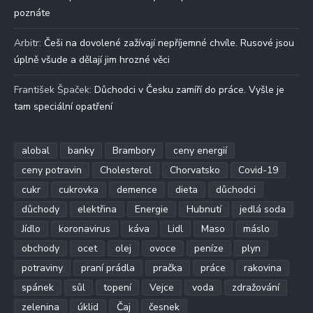
poznáte
Arbitr
:
Češi na dovolené zažívají nepříjemné chvíle. Rusové jsou
úplně všude a dělají jim hrozné věci
František Špaček
:
Důchodci v Česku zamíří do práce. Vyšle je
tam speciální opatření
alobal
banky
Brambory
ceny energií
ceny potravin
Cholesterol
Chorvatsko
Covid-19
cukr
cukrovka
demence
dieta
důchodci
důchody
elektřina
Energie
Hubnutí
jedlá soda
Jídlo
koronavirus
káva
Lidl
Maso
máslo
obchody
ocet
olej
ovoce
peníze
plyn
potraviny
praní prádla
pračka
práce
rakovina
spánek
sůl
topení
Vejce
voda
zdražování
zelenina
úklid
Čaj
česnek