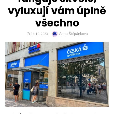
vyluxují vám úplně
všechno
Author
Anna Štěpánková
POSTED
24. 10. 2023
ON