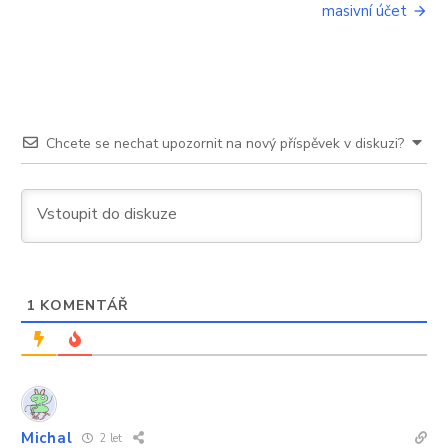
masivní účet
vyluxují
vám
úplně
všechno
Chcete se nechat upozornit na nový příspěvek v diskuzi?
1
KOMENTÁŘ
Michal
2 let