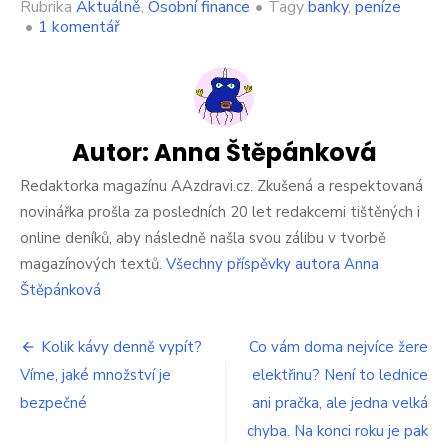
Rubrika
Aktuálně
,
Osobní finance
•
Tagy
banky
,
peníze
u
•
1 komentář
textu
s
názvem
Jdou
účet
po
Autor:
Anna Štěpánková
účtu
a
Redaktorka magazínu AAzdravi.cz. Zkušená a respektovaná
vysají
novinářka prošla za posledních 20 let redakcemi tištěných i
ho
online deníků, aby následně našla svou zálibu v tvorbě
do
magazínových textů.
Všechny příspěvky autora Anna
dna.
Šíbři
Štěpánková
v
Česku
Navigace
našli
Kolik kávy denně vypít?
Co vám doma nejvíce žere
nový
Víme, jaké množství je
elektřinu? Není to lednice
pro
způsob,
bezpečné
ani pračka, ale jedna velká
který
příspěvek
funguje
chyba. Na konci roku je pak
skvěle,