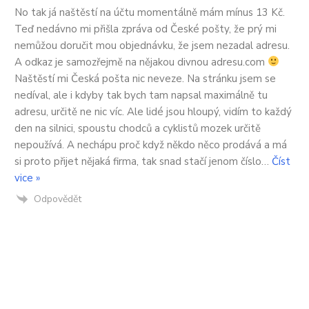
No tak já naštěstí na účtu momentálně mám mínus 13 Kč.
Teď nedávno mi přišla zpráva od České pošty, že prý mi
nemůžou doručit mou objednávku, že jsem nezadal adresu.
A odkaz je samozřejmě na nějakou divnou adresu.com
Naštěstí mi Česká pošta nic neveze. Na stránku jsem se
nedíval, ale i kdyby tak bych tam napsal maximálně tu
adresu, určitě ne nic víc. Ale lidé jsou hloupý, vidím to každý
den na silnici, spoustu chodců a cyklistů mozek určitě
nepoužívá. A nechápu proč když někdo něco prodává a má
si proto přijet nějaká firma, tak snad stačí jenom číslo
…
Číst
vice »
Odpovědět