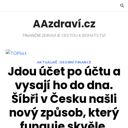
Skip
to
content
AAzdraví.cz
FINANČNÍ ZDRAVÍ JE CESTOU K BOHATSTVÍ
AKTUÁLNĚ
,
OSOBNÍ FINANCE
Jdou účet po účtu a
vysají ho do dna.
Šíbři v Česku našli
nový způsob, který
funguje skvěle,