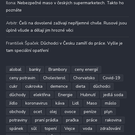
Ilona
:
Nebezpečné maso v českých supermarketech. Takto ho
poznáte
Arbitr
:
Češi na dovolené zažívají nepříjemné chvíle. Rusové jsou
úplně všude a dělají jim hrozné věci
František Špaček
:
Důchodci v Česku zamíří do práce. Vyšle je
tam speciální opatření
alobal
banky
Brambory
ceny energií
ceny potravin
Cholesterol
Chorvatsko
Covid-19
cukr
cukrovka
demence
dieta
důchodci
důchody
elektřina
Energie
Hubnutí
jedlá soda
Jídlo
koronavirus
káva
Lidl
Maso
máslo
obchody
ocet
olej
ovoce
peníze
plyn
potraviny
praní prádla
pračka
práce
rakovina
spánek
sůl
topení
Vejce
voda
zdražování