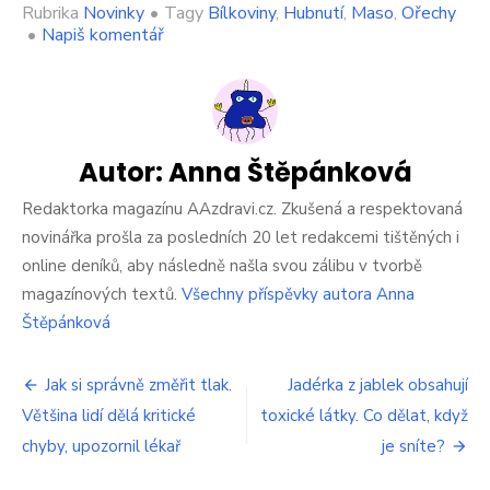
Rubrika
Novinky
•
Tagy
Bílkoviny
,
Hubnutí
,
Maso
,
Ořechy
on
•
Napiš komentář
Jídlo,
které
spálí
tuky
v
průběhu
Autor:
Anna Štěpánková
spánku.
Dejte
Redaktorka magazínu AAzdravi.cz. Zkušená a respektovaná
si
novinářka prošla za posledních 20 let redakcemi tištěných i
tyto
online deníků, aby následně našla svou zálibu v tvorbě
chutné
magazínových textů.
Všechny příspěvky autora Anna
potraviny
na
Štěpánková
dobrou
noc
Navigace
Jak si správně změřit tlak.
Jadérka z jablek obsahují
Většina lidí dělá kritické
toxické látky. Co dělat, když
pro
chyby, upozornil lékař
je sníte?
příspěvek