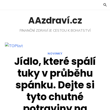
Skip
to
content
AAzdraví.cz
FINANČNÍ ZDRAVÍ JE CESTOU K BOHATSTVÍ
NOVINKY
Jídlo, které spálí
tuky v průběhu
spánku. Dejte si
tyto chutné
potraviny na