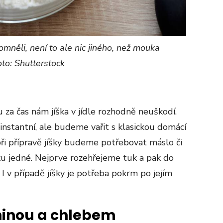
mněli, není to ale nic jiného, než mouka
to: Shutterstock
 za čas nám jíška v jídle rozhodně neuškodí.
nstantní, ale budeme vařit s klasickou domácí
– při přípravě jíšky budeme potřebovat máslo či
u jedné. Nejprve rozehřejeme tuk a pak do
 v případě jíšky je potřeba pokrm po jejím
ninou a chlebem