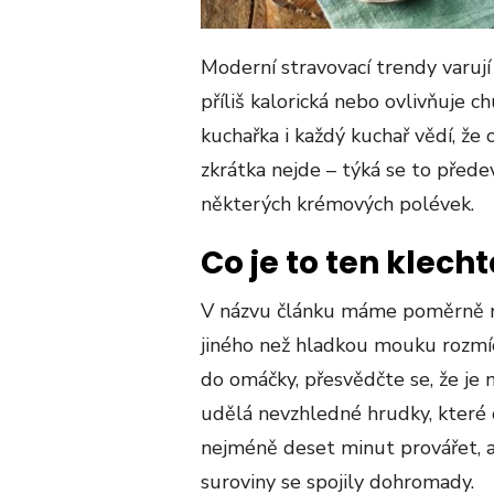
Moderní stravovací trendy varují
příliš kalorická nebo ovlivňuje
kuchařka i každý kuchař vědí, že o
zkrátka nejde – týká se to před
některých krémových polévek.
Co je to ten klech
V názvu článku máme poměrně ne
jiného než hladkou mouku rozmíc
do omáčky, přesvědčte se, že je
udělá nevzhledné hrudky, které 
nejméně deset minut provářet, 
suroviny se spojily dohromady.