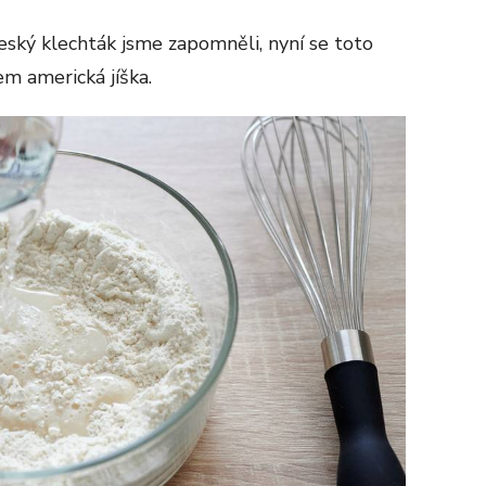
český klechták jsme zapomněli, nyní se toto
em americká jíška.