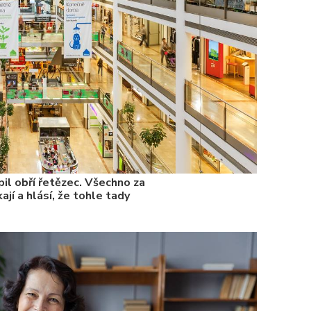
il obří řetězec. Všechno za
ají a hlásí, že tohle tady