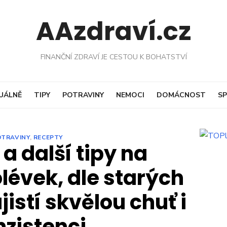
AAzdraví.cz
FINANČNÍ ZDRAVÍ JE CESTOU K BOHATSTVÍ
UÁLNĚ
TIPY
POTRAVINY
NEMOCI
DOMÁCNOST
SP
OTRAVINY
,
RECEPTY
a další tipy na
lévek, dle starých
istí skvělou chuť i
nzistenci