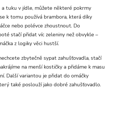
a tuku v jídle, můžete některé pokrmy
 se k tomu používá brambora, která díky
čce nebo polévce zhoustnout. Do
té stačí přidat víc zeleniny než obvykle –
áčka z logiky věci hustší.
nechcete zbytečně sypat zahušťovadla, stačí
 nakrájíme na menší kostičky a přidáme k masu
í. Další variantou je přidat do omáčky
terý také poslouží jako dobré zahušťovadlo.