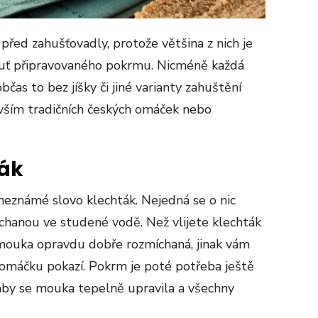
 před zahušťovadly, protože většina z nich je
 chuť připravovaného pokrmu. Nicméně každá
bčas to bez jíšky či jiné varianty zahuštění
evším tradičních českých omáček nebo
ták
známé slovo klechták. Nejedná se o nic
hanou ve studené vodě. Než vlijete klechták
 mouka opravdu dobře rozmíchaná, jinak vám
omáčku pokazí. Pokrm je poté potřeba ještě
aby se mouka tepelně upravila a všechny