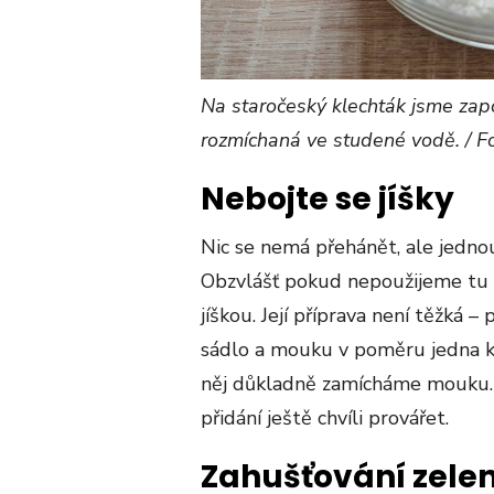
Na staročeský klechták jsme zapo
rozmíchaná ve studené vodě. / Fo
Nebojte se jíšky
Nic se nemá přehánět, ale jednou
Obzvlášť pokud nepoužijeme tu i
jíškou. Její příprava není těžká 
sádlo a mouku v poměru jedna k
něj důkladně zamícháme mouku. I
přidání ještě chvíli provářet.
Zahušťování zele