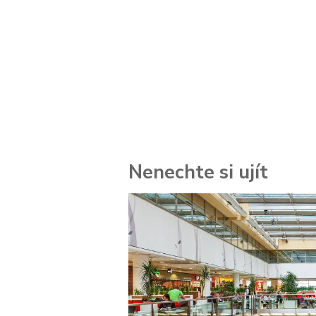
Nenechte si ujít
 za
kolik