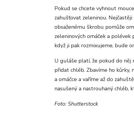
Pokud se chcete vyhnout mouce 
zahušťovat zeleninou. Nejčastěji
obsaženému škrobu pomůže omá
zeleninových omáček a polévek po
když ji pak rozmixujeme, bude om
U guláše platí, že pokud do něj 
přidat chléb. Zbavíme ho kůrky,
a omáčce a vaříme až do zahuštěn
nasušený a nastrouhaný chléb, k
Foto: Shutterstock