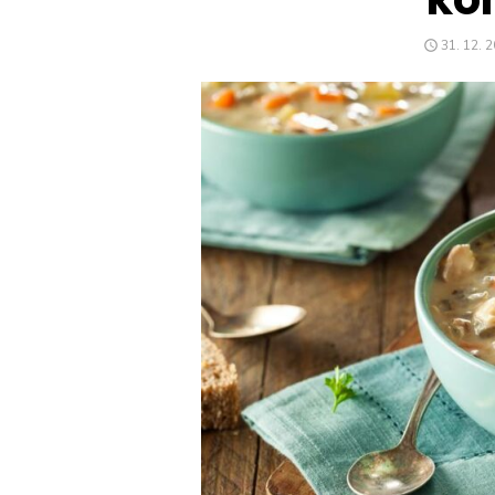
POSTED
31. 12. 
ON