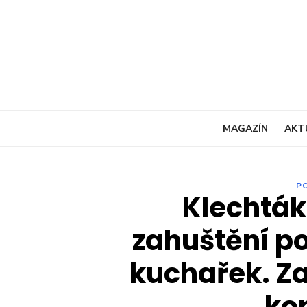
Skip
to
content
MAGAZÍN
AKT
P
Klechták 
zahuštění po
kuchařek. Zaj
ko