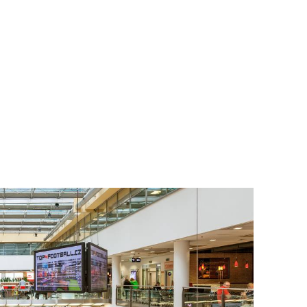
To nikdo 
poloviční
chybělo
3. 7. 2025
Valorizac
jim bude 
22. 5. 202
Češi plat
7. 1. 2025