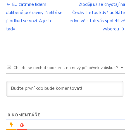
Navigace
EU zatrhne lidem
Zloději už se chystají na
oblíbené potraviny. Nelíbí se
Čechy. Letos když uděláte
pro
jí, odkud se vozí. A je to
jednu věc, tak vás spolehlivě
příspěvek
tady
vyberou
Chcete se nechat upozornit na nový příspěvek v diskuzi?
0
KOMENTÁŘE