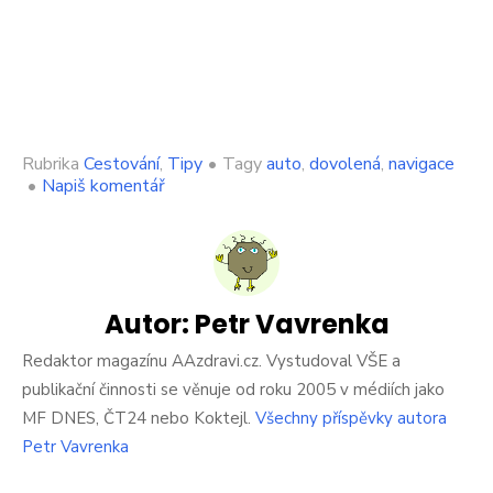
Rubrika
Cestování
,
Tipy
•
Tagy
auto
,
dovolená
,
navigace
on
•
Napiš komentář
Máte
v
autě
zapnutou
navigaci?
Napálí
Autor:
Petr Vavrenka
vám
pokutu,
Redaktor magazínu AAzdravi.cz. Vystudoval VŠE a
pozor
publikační činnosti se věnuje od roku 2005 v médiích jako
na
MF DNES, ČT24 nebo Koktejl.
Všechny příspěvky autora
to.
Petr Vavrenka
Velké
změny