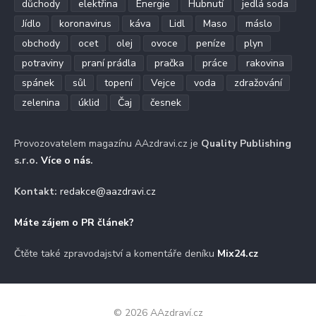
důchody
elektřina
Energie
Hubnutí
jedlá soda
Jídlo
koronavirus
káva
Lidl
Maso
máslo
obchody
ocet
olej
ovoce
peníze
plyn
potraviny
praní prádla
pračka
práce
rakovina
spánek
sůl
topení
Vejce
voda
zdražování
zelenina
úklid
Čaj
česnek
Provozovatelem magazínu AAzdravi.cz je
Quality Publishing
s.r.o.
Více o nás
.
Kontakt:
redakce@aazdravi.cz
Máte zájem o PR článek?
Čtěte také zpravodajství a komentáře deníku
Mix24.cz
© 2026 AAzdraví.cz