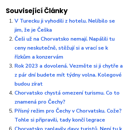
Související Články
V Turecku ji vyhodili z hotelu. Nelíbilo se
jim, že je Češka
Češi už na Chorvatsko nemají. Napálili tu
ceny neskutečně, stěžují si a vrací se k
řízkům a konzervám
Rok 2023 a dovolená. Vezměte si ji chytře a
z pár dní budete mít týdny volna. Kolegové
budou zírat
Chorvatsko chystá omezení turismu. Co to
znamená pro Čechy?
Přísný režim pro Čechy v Chorvatsku. Cože?
Tohle si připravili, tady končí legrace
Chorvatsko zaplavily davy turistů. Není tu k