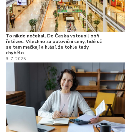
22
Če
Ně
7.
To nikdo nečekal. Do Česka vstoupil obří
řetězec. Všechno za poloviční ceny, lidé už
se tam mačkají a hlásí, že tohle tady
chybělo
3. 7. 2025