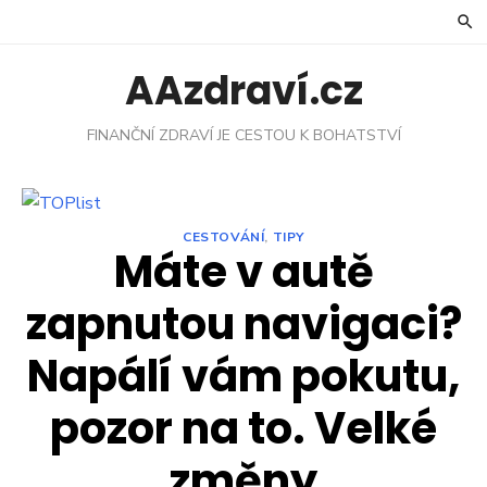
Skip
to
content
AAzdraví.cz
FINANČNÍ ZDRAVÍ JE CESTOU K BOHATSTVÍ
CESTOVÁNÍ
,
TIPY
Máte v autě
zapnutou navigaci?
Napálí vám pokutu,
pozor na to. Velké
změny