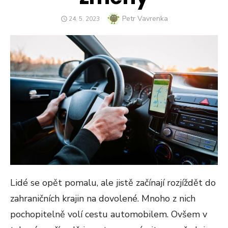
Author
Petr Vavrenka
POSTED
24. 5. 2023
ON
Lidé se opět pomalu, ale jistě začínají rozjíždět do
zahraničních krajin na dovolené. Mnoho z nich
pochopitelně volí cestu automobilem. Ovšem v