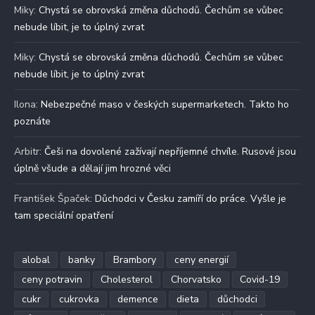
Miky
:
Chystá se obrovská změna důchodů. Čechům se vůbec
nebude líbit, je to úplný zvrat
Miky
:
Chystá se obrovská změna důchodů. Čechům se vůbec
nebude líbit, je to úplný zvrat
Ilona
:
Nebezpečné maso v českých supermarketech. Takto ho
poznáte
Arbitr
:
Češi na dovolené zažívají nepříjemné chvíle. Rusové jsou
úplně všude a dělají jim hrozné věci
František Špaček
:
Důchodci v Česku zamíří do práce. Vyšle je
tam speciální opatření
alobal
banky
Brambory
ceny energií
ceny potravin
Cholesterol
Chorvatsko
Covid-19
cukr
cukrovka
demence
dieta
důchodci