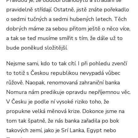
Pravdou je, že období blahobytu a strádání se
pravidelně střídají. Ostatně, jistě znáte pořekadlo
o sedmi tučných a sedmi hubených letech. Těch
dobrých máme za sebou přitom ještě o něco více,
a tak se teď musíme smířit s tím, že dále už to
bude poněkud složitější.
Nejsme sami, kdo to tak cítí. I při pohledu zvenčí
to totiž s Českou republikou nevypadá vůbec
růžově. Naopak, renomovaná zahraniční banka
Nomura nám predikuje opravdu nepříjemnou věc.
V Česku je podle ní vysoké riziko toho, že
propukne velká měnová krize. Dokonce jsme na
tom tak špatně, že nás banka zařadila po bok
takových zemí, jako je Srí Lanka, Egypt nebo