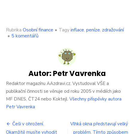
Rubrika
Osobní finance
•
Tagy
inflace
,
peníze
,
zdražování
u
•
5 komentářů
textu
s
názvem
Na
Čechy
se
Autor:
Petr Vavrenka
řítí
hrozná
Redaktor magazínu AAzdravi.cz. Vystudoval VŠE a
věc.
publikační činnosti se věnuje od roku 2005 v médiích jako
Zahraničí
MF DNES, ČT24 nebo Koktejl.
Všechny příspěvky autora
banka
Petr Vavrenka
varuje,
co
se
Navigace
Češi v ohrožení.
Vlhká okna představují velký
tady
semele.
Okamžitě musíte vyhodit
problém. Tímto způsobem