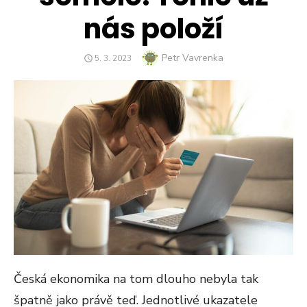
nás položí
Author
Petr Vavrenka
POSTED
5. 3. 2023
ON
Česká ekonomika na tom dlouho nebyla tak
špatně jako právě teď. Jednotlivé ukazatele