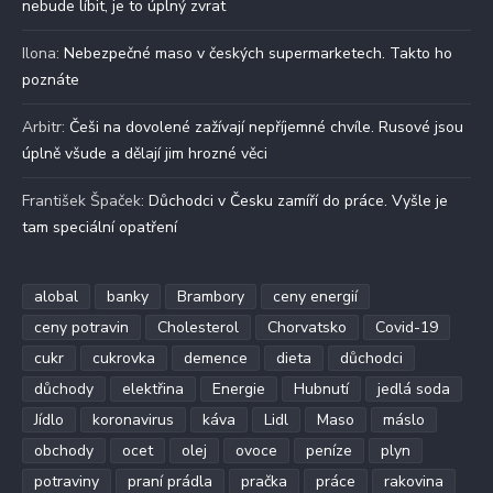
nebude líbit, je to úplný zvrat
Ilona
:
Nebezpečné maso v českých supermarketech. Takto ho
poznáte
Arbitr
:
Češi na dovolené zažívají nepříjemné chvíle. Rusové jsou
úplně všude a dělají jim hrozné věci
František Špaček
:
Důchodci v Česku zamíří do práce. Vyšle je
tam speciální opatření
alobal
banky
Brambory
ceny energií
ceny potravin
Cholesterol
Chorvatsko
Covid-19
cukr
cukrovka
demence
dieta
důchodci
důchody
elektřina
Energie
Hubnutí
jedlá soda
Jídlo
koronavirus
káva
Lidl
Maso
máslo
obchody
ocet
olej
ovoce
peníze
plyn
potraviny
praní prádla
pračka
práce
rakovina