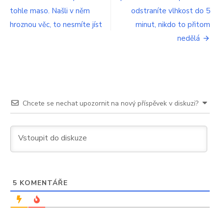
pro
Tohle
tohle maso. Našli v něm
odstraníte vlhkost do 5
už
příspěvek
hroznou věc, to nesmíte jíst
nás
minut, nikdo to přitom
položí
nedělá
Chcete se nechat upozornit na nový příspěvek v diskuzi?
5
KOMENTÁŘE