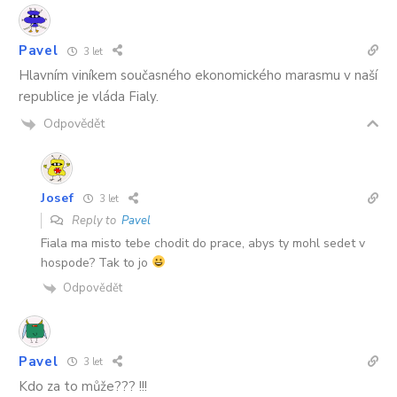
Pavel
3 let
Hlavním viníkem současného ekonomického marasmu v naší
republice je vláda Fialy.
Odpovědět
Josef
3 let
Reply to
Pavel
Fiala ma misto tebe chodit do prace, abys ty mohl sedet v
hospode? Tak to jo
Odpovědět
Pavel
3 let
Kdo za to může??? !!!