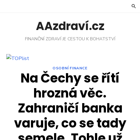
Skip
to
content
AAzdraví.cz
FINANČNÍ ZDRAVÍ JE CESTOU K BOHATSTVÍ
OSOBNÍ FINANCE
Na Čechy se řítí
hrozná věc.
Zahraničí banka
varuje, co se tady
semele. Tohle už