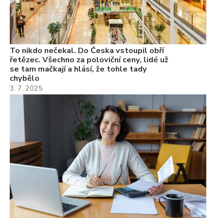
Če
Ně
7.
To nikdo nečekal. Do Česka vstoupil obří
řetězec. Všechno za poloviční ceny, lidé už
se tam mačkají a hlásí, že tohle tady
chybělo
3. 7. 2025