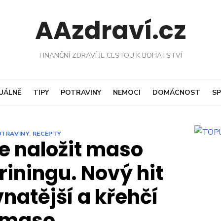
AAzdraví.cz
FINANČNÍ ZDRAVÍ JE CESTOU K BOHATSTVÍ
UÁLNĚ
TIPY
POTRAVINY
NEMOCI
DOMÁCNOST
SP
OTRAVINY
,
RECEPTY
e naložit maso
iningu. Nový hit
vnatější a křehčí
maso