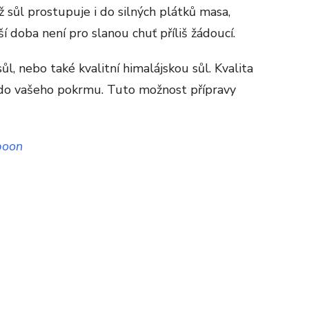
ž sůl prostupuje i do silných plátků masa,
ší doba není pro slanou chuť příliš žádoucí.
l, nebo také kvalitní himalájskou sůl. Kvalita
s do vašeho pokrmu. Tuto možnost přípravy
poon