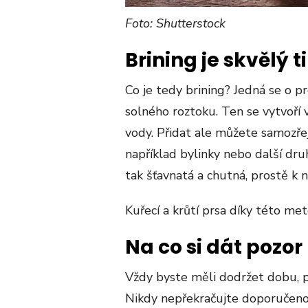
Foto: Shutterstock
Brining je skvělý 
Co je tedy brining? Jedná se o p
solného roztoku. Ten se vytvoří v
vody. Přidat ale můžete samozřej
například bylinky nebo další dru
tak šťavnatá a chutná, prostě k 
Kuřecí a krůtí prsa díky této met
Na co si dát pozor
Vždy byste měli dodržet dobu, 
Nikdy nepřekračujte doporučeno