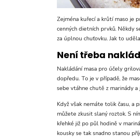
Zejména kuřecí a krůtí maso je 
cenných dietních prvků. Někdy s
za úplnou chuťovku. Jak to uděla
Není třeba naklá
Nakládání masa pro účely grilov
dopředu. To je v případě, že ma
sebe vtáhne chutě z marinády a j
Když však nemáte tolik času, a pře
můžete zkusit slaný roztok. S n
křehké již po půl hodině v marin
kousky se tak snadno stanou pří