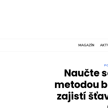
Skip
to
content
MAGAZÍN
AKT
P
Naučte s
metodou br
zajistí šťa