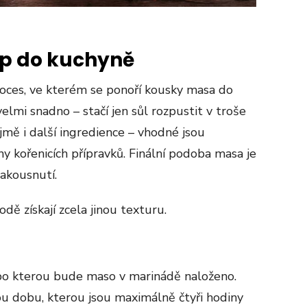
tip do kuchyně
roces, ve kterém se ponoří kousky masa do
elmi snadno – stačí jen sůl rozpustit v troše
mě i další ingredience – vhodné jsou
hy kořenicích přípravků. Finální podoba masa je
nakousnutí.
odě získají zcela jinou texturu.
po kterou bude maso v marinádě naloženo.
u dobu, kterou jsou maximálně čtyři hodiny