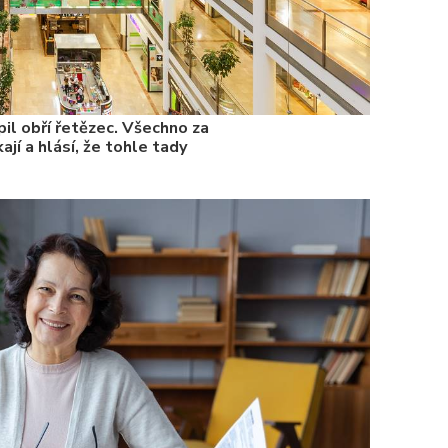
il obří řetězec. Všechno za
ají a hlásí, že tohle tady