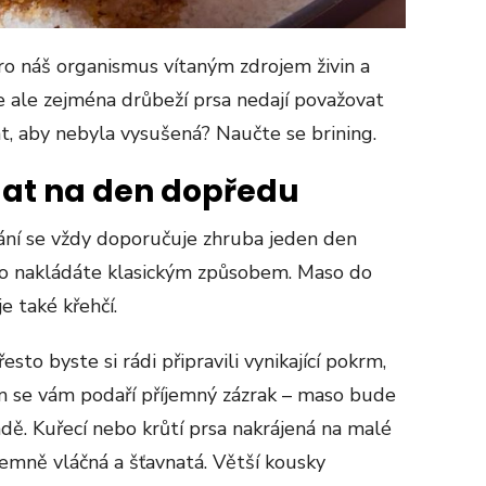
pro náš organismus vítaným zdrojem živin a
e ale zejména drůbeží prsa nedají považovat
t, aby nebyla vysušená? Naučte se brining.
dat na den dopředu
ání se vždy doporučuje zhruba jeden den
so nakládáte klasickým způsobem. Maso do
e také křehčí.
sto byste si rádi připravili vynikající pokrm,
ím se vám podaří příjemný zázrak – maso bude
ádě. Kuřecí nebo krůtí prsa nakrájená na malé
jemně vláčná a šťavnatá. Větší kousky