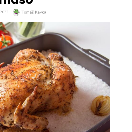
Author
Tomáš Kavka
ED
. 2022