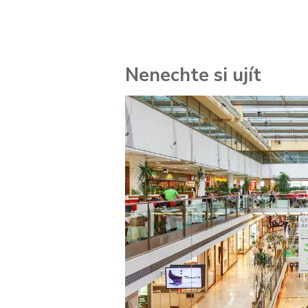
Nenechte si ujít
 za
kolik