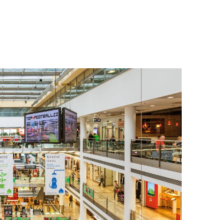
To nikdo 
poloviční
chybělo
3. 7. 2025
Valorizac
jim bude 
22. 5. 202
Češi plat
7. 1. 2025