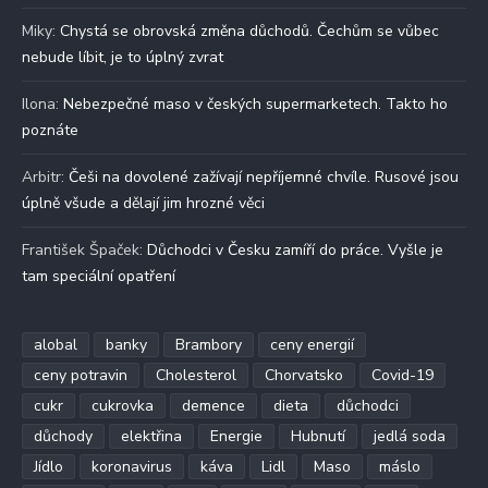
Miky
:
Chystá se obrovská změna důchodů. Čechům se vůbec
nebude líbit, je to úplný zvrat
Ilona
:
Nebezpečné maso v českých supermarketech. Takto ho
poznáte
Arbitr
:
Češi na dovolené zažívají nepříjemné chvíle. Rusové jsou
úplně všude a dělají jim hrozné věci
František Špaček
:
Důchodci v Česku zamíří do práce. Vyšle je
tam speciální opatření
alobal
banky
Brambory
ceny energií
ceny potravin
Cholesterol
Chorvatsko
Covid-19
cukr
cukrovka
demence
dieta
důchodci
důchody
elektřina
Energie
Hubnutí
jedlá soda
Jídlo
koronavirus
káva
Lidl
Maso
máslo