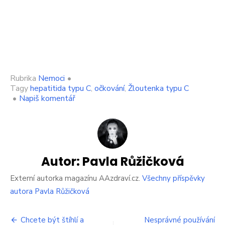
Rubrika
Nemoci
•
Tagy
hepatitida typu C
,
očkování
,
Žloutenka typu C
on
•
Napiš komentář
Nažloutlá
pokožka
a
bělmo?
Tohle
nemusí
Autor:
Pavla Růžičková
být
žloutenka
Externí autorka magazínu AAzdraví.cz.
Všechny příspěvky
typu
autora Pavla Růžičková
C
Navigace
Chcete být štíhlí a
Nesprávné používání