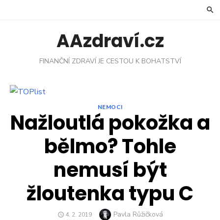
Skip
to
content
AAzdraví.cz
FINANČNÍ ZDRAVÍ JE CESTOU K BOHATSTVÍ
NEMOCI
Nažloutlá pokožka a
bělmo? Tohle
nemusí být
žloutenka typu C
Author
Pavla Růžičková
POSTED
4. 2. 2019