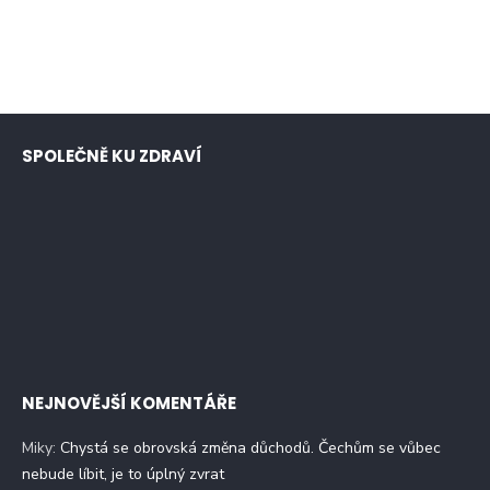
SPOLEČNĚ KU ZDRAVÍ
NEJNOVĚJŠÍ KOMENTÁŘE
Miky
:
Chystá se obrovská změna důchodů. Čechům se vůbec
nebude líbit, je to úplný zvrat