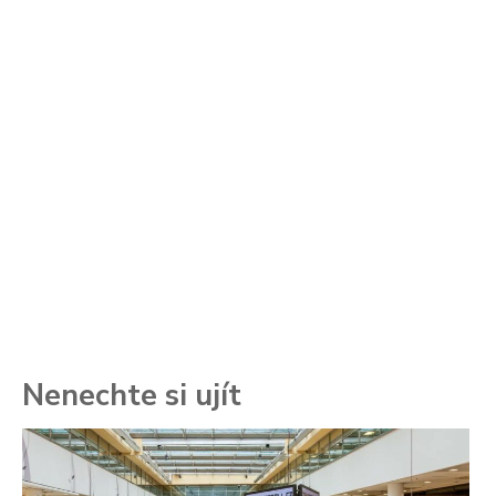
Nenechte si ujít
To
ře
se