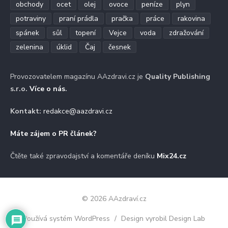
obchody
ocet
olej
ovoce
peníze
plyn
potraviny
praní prádla
pračka
práce
rakovina
spánek
sůl
topení
Vejce
voda
zdražování
zelenina
úklid
Čaj
česnek
Provozovatelem magazínu AAzdravi.cz je
Quality Publishing
s.r.o.
Více o nás
.
Kontakt:
redakce@aazdravi.cz
Máte zájem o PR článek?
Čtěte také zpravodajství a komentáře deníku
Mix24.cz
© 2026 AAzdraví.cz
Používá systém WordPress
/
Design vyrobil Design Lab