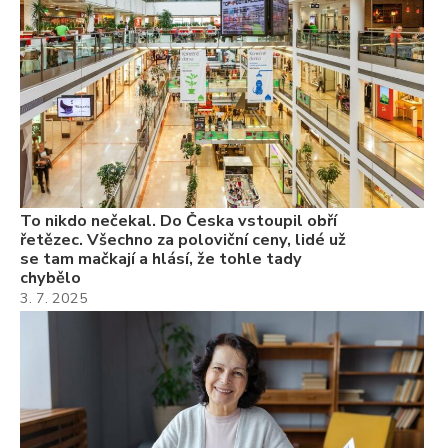
ch
3.
Va
ne
ch
22
Če
Ně
7.
To nikdo nečekal. Do Česka vstoupil obří
řetězec. Všechno za poloviční ceny, lidé už
se tam mačkají a hlásí, že tohle tady
chybělo
3. 7. 2025