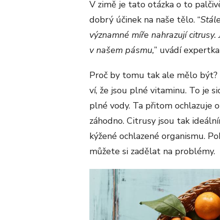
V zimě je tato otázka o to palči
dobrý účinek na naše tělo. “
Stále
významné míře nahrazují citrusy.
v našem pásmu,
” uvádí expertk
Proč by tomu tak ale mělo být? 
ví, že jsou plné vitaminu. To je 
plné vody. Ta přitom ochlazuje o
záhodno. Citrusy jsou tak ideál
kýžené ochlazené organismu. Poku
můžete si zadělat na problémy.