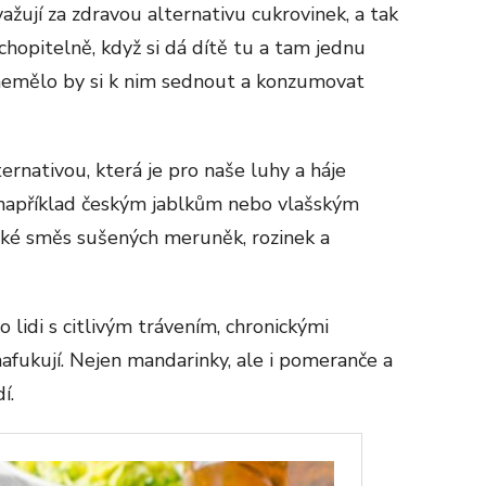
ažují za zdravou alternativu cukrovinek, a tak
chopitelně, když si dá dítě tu a tam jednu
 nemělo by si k nim sednout a konzumovat
ernativou, která je pro naše luhy a háje
t například českým jablkům nebo vlašským
aké směs sušených meruněk, rozinek a
o lidi s citlivým trávením, chronickými
nafukují. Nejen mandarinky, ale i pomeranče a
í.