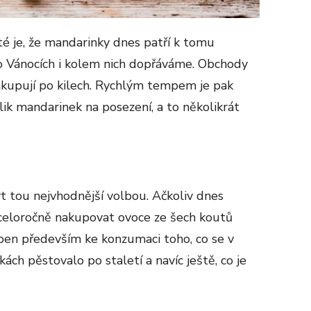
isté je, že mandarinky dnes patří k tomu
 o Vánocích i kolem nich dopřáváme. Obchody
 nakupují po kilech. Rychlým tempem je pak
ik mandarinek na posezení, a to několikrát
t tou nejvhodnější volbou. Ačkoliv dnes
eloročně nakupovat ovoce ze šech koutů
ben především ke konzumaci toho, co se v
ách pěstovalo po staletí a navíc ještě, co je