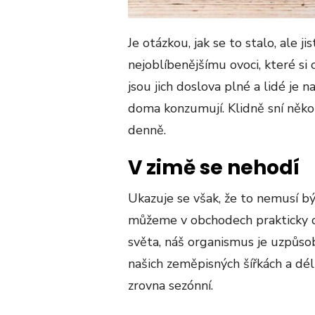
Je otázkou, jak se to stalo, ale j
nejoblíbenějšímu ovoci, které si
jsou jich doslova plné a lidé je
doma konzumují. Klidně sní někol
denně.
V zimě se nehodí
Ukazuje se však, že to nemusí bý
můžeme v obchodech prakticky c
světa, náš organismus je uzpůso
našich zeměpisných šířkách a délk
zrovna sezónní.