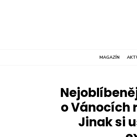
Skip
to
content
MAGAZÍN
AKT
Nejoblíbeněj
o Vánocích 
Jinak si 
e