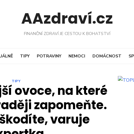
AAzdraví.cz
FINANČNÍ ZDRAVÍ JE CESTOU K BOHATSTVÍ
UÁLNĚ
TIPY
POTRAVINY
NEMOCI
DOMÁCNOST
SP
TIPY
ší ovoce, na které
raději zapomeňte.
uškodíte, varuje
xpertka