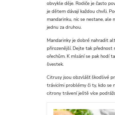
obvykle děje. Rodiče je často pov
je dětem dávají každou chvíli. Po
mandarinku, nic se nestane, ale
jednu za druhou.
Mandarinky je dobré nahradit alt
přirozenější. Dejte tak přednos
ořechům. K mlsání se pak hodí t
švestek.
Citrusy jsou obzvlášť škodlivé pr
trávicími problémy či ty, kdo se 
citrony trávení ještě více podrážd