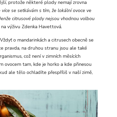
vější, protože některé plody nemají zrovna
 více se setkávám s tím, že lokální ovoce ve
 Jenže citrusové plody nejsou vhodnou volbou
a na výživu Zdenka Havettová.
Vždyť o mandarinkách a citrusech obecně se
sice pravda, na druhou stranu jsou ale také
rganismus, což není v zimních měsících
ním ovocem tam, kde je horko a kde přinesou
d ale tělo ochladíte přespříliš v naší zimě,