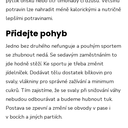
pytlík oříšků nebo litr limonády či džusu. Většinu
potravin lze nahradit méně kalorickými a nutričně
lepšími potravinami.
Přidejte pohyb
Jedno bez druhého nefunguje a pouhým sportem
se zhubnout nedá. Se sedavým zaměstnáním to
jde hodně stěží. Ke sportu je třeba změnit
jídelníček. Dodávat tělu dostatek bílkovin pro
svaly, vlákniny pro správné zažívání a minimum
cukrů. Tím zajistíme, že se svaly při snižování váhy
nebudou odbourávat a budeme hubnout tuk.
Postava se zpevní a změní se obvody v pase i
v bocích a jiných partiích.