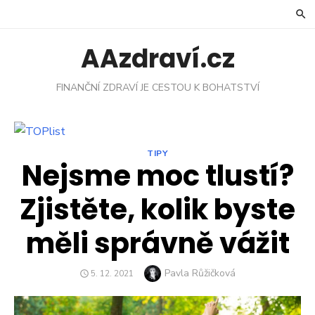
Skip
to
content
AAzdraví.cz
FINANČNÍ ZDRAVÍ JE CESTOU K BOHATSTVÍ
TIPY
Nejsme moc tlustí?
Zjistěte, kolik byste
měli správně vážit
Author
Pavla Růžičková
POSTED
5. 12. 2021
ON