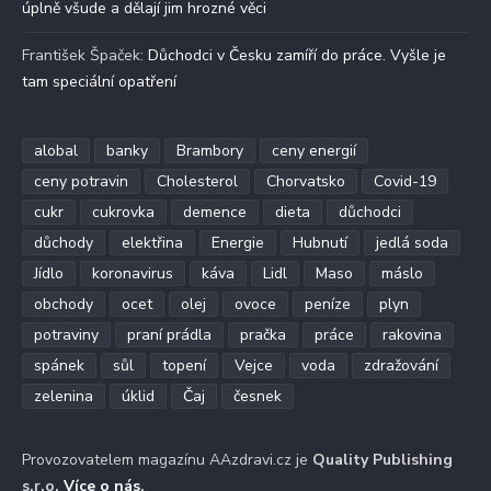
úplně všude a dělají jim hrozné věci
František Špaček
:
Důchodci v Česku zamíří do práce. Vyšle je
tam speciální opatření
alobal
banky
Brambory
ceny energií
ceny potravin
Cholesterol
Chorvatsko
Covid-19
cukr
cukrovka
demence
dieta
důchodci
důchody
elektřina
Energie
Hubnutí
jedlá soda
Jídlo
koronavirus
káva
Lidl
Maso
máslo
obchody
ocet
olej
ovoce
peníze
plyn
potraviny
praní prádla
pračka
práce
rakovina
spánek
sůl
topení
Vejce
voda
zdražování
zelenina
úklid
Čaj
česnek
Provozovatelem magazínu AAzdravi.cz je
Quality Publishing
s.r.o.
Více o nás
.