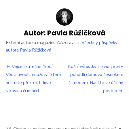
Nejsme
moc
tlustí?
Zjistěte,
kolik
byste
Autor:
Pavla Růžičková
měli
správně
Externí autorka magazínu AAzdraví.cz.
Všechny příspěvky
vážit
autora Pavla Růžičková
Navigace
Vejce skutečně škodí.
Kožní výrůstky zlikvidujete v
Vědci uvedli množství, které
pohodlí domova česnekem
pro
nesmíte překročit. Jinak
či medem. Naučte se účinný
příspěvek
rakovina či infarkt
postup
Chcete se nechat upozornit na nový příspěvek v diskuzi?