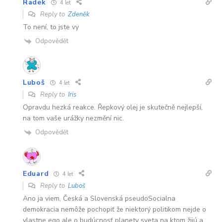
Radek
4 let
Reply to
Zdeněk
To není, to jste vy
Odpovědět
Luboš
4 let
Reply to
Iris
Opravdu hezká reakce. Řepkový olej je skutečně nejlepší,
na tom vaše urážky nezmění nic.
Odpovědět
Eduard
4 let
Reply to
Luboš
Ano ja viem, Česká a Slovenská pseudoSocialna
demokracia nemôže pochopiť že niektorý politikom nejde o
vlastne ego ale o budúcnosť planety sveta na ktom žijú a