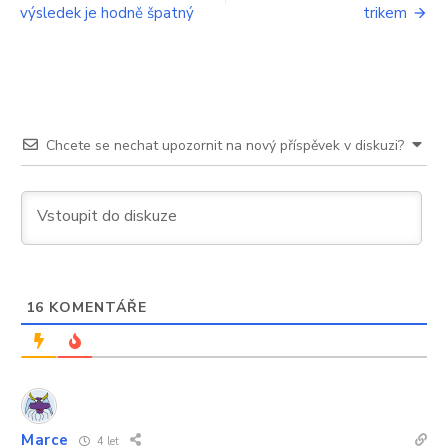
příspěvek
výsledek je hodně špatný
trikem
Chcete se nechat upozornit na nový příspěvek v diskuzi?
16
KOMENTÁŘE
Marce
4 let