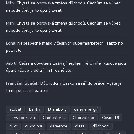
Miky
:
Chystá se obrovská změna důchodů. Čechům se vůbec
nebude líbit, je to úplný zvrat
Miky
:
Chystá se obrovská změna důchodů. Čechům se vůbec
nebude líbit, je to úplný zvrat
Ilona
:
Nebezpečné maso v českých supermarketech. Takto ho
poznáte
Arbitr
:
Češi na dovolené zažívají nepříjemné chvíle. Rusové jsou
úplně všude a dělají jim hrozné věci
František Špaček
:
Důchodci v Česku zamíří do práce. Vyšle je
tam speciální opatření
alobal
banky
Brambory
ceny energií
ceny potravin
Cholesterol
Chorvatsko
Covid-19
cukr
cukrovka
demence
dieta
důchodci