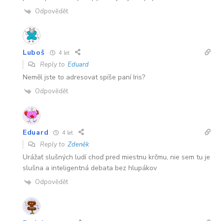
Odpovědět
Luboš
4 let
Reply to
Eduard
Neměl jste to adresovat spíše paní Iris?
Odpovědět
Eduard
4 let
Reply to
Zdeněk
Urážať slušných ludí choď pred miestnu krčmu, nie sem tu je
slušna a inteligentná debata bez hlupákov
Odpovědět