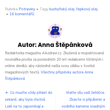
Rubrika
Potraviny
•
Tagy
kuchyňský olej
,
řepkový olej
u
•
16 komentářů
textu
s
názvem
Nejzdravější
olej
je
Autor:
Anna Štěpánková
ten,
o
Redaktorka magazínu AAzdravi.cz. Zkušená a respektovaná
kterém
novinářka prošla za posledních 20 let redakcemi tištěných i
si
online deníků, aby následně našla svou zálibu v tvorbě
to
magazínových textů.
Všechny příspěvky autora Anna
většina
lidí
Štěpánková
vůbec
nemyslí.
Navigace
Je
Co musíte vždy přidat do
Vraťte sílu vaší žehličce.
nejlevnější
sekané, aby byla chutná.
Zbavte si připálenin a
pro
a
Lidé na to zapomínají a
vodního kamene snadným
nejkvalitnější