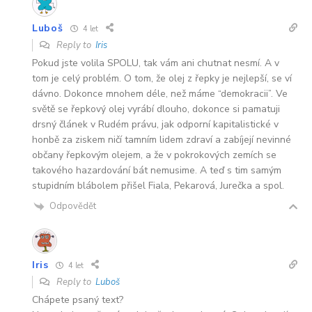
Luboš
4 let
Reply to
Iris
Pokud jste volila SPOLU, tak vám ani chutnat nesmí. A v
tom je celý problém. O tom, že olej z řepky je nejlepší, se ví
dávno. Dokonce mnohem déle, než máme “demokracii”. Ve
světě se řepkový olej vyrábí dlouho, dokonce si pamatuji
drsný článek v Rudém právu, jak odporní kapitalistické v
honbě za ziskem ničí tamním lidem zdraví a zabíjejí nevinné
občany řepkovým olejem, a že v pokrokových zemích se
takového hazardování bát nemusime. A teď s tim samým
stupidním blábolem přišel Fiala, Pekarová, Jurečka a spol.
Odpovědět
Iris
4 let
Reply to
Luboš
Chápete psaný text?