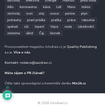
důchody
elektřina
Energie
Hubnutí
jedlá soda
Jídlo
koronavirus
káva
Lidl
Maso
máslo
obchody
ocet
olej
ovoce
peníze
plyn
potraviny
praní prádla
pračka
práce
rakovina
spánek
sůl
topení
Vejce
voda
zdražování
zelenina
úklid
Čaj
česnek
Provozovatelem magazínu AAzdravi.cz je
Quality Publishing
s.r.o.
Více o nás
.
Kontakt:
redakce@aazdravi.cz
Máte zájem o PR článek?
Čtěte také zpravodajství a komentáře deníku
Mix24.cz
16
© 2026 AAzdraví.cz