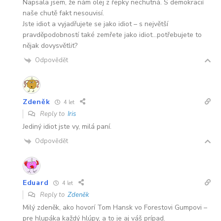
Napsala jsem, že nám olej z řepky nechutná. S demokracií
naše chutě fakt nesouvisí.
Jste idiot a vyjadřujete se jako idiot – s největší
pravděpodobností také zemřete jako idiot…potřebujete to
nějak dovysvětlit?
Odpovědět
Zdeněk
4 let
Reply to
Iris
Jediný idiot jste vy, milá paní.
Odpovědět
Eduard
4 let
Reply to
Zdeněk
Milý zdeněk, ako hovorí Tom Hansk vo Forestovi Gumpovi –
pre hlupáka každý hlúpy, a to je aj váš prípad.