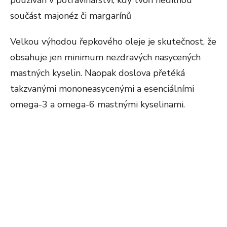
používán v potravinářství, kdy tvoří nedílnou
součást majonéz či margarínů
Velkou výhodou řepkového oleje je skutečnost, že
obsahuje jen minimum nezdravých nasycených
mastných kyselin. Naopak doslova přetéká
takzvanými mononeasycenými a esenciálními
omega-3 a omega-6 mastnými kyselinami.