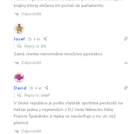
krajiny ktorej občania ích poslali do parlamentu.
Odpovědět
Josef
4 let
Reply to
Iris
Samá chemie nenormálne množstvo ppstrekov.
Odpovědět
David
4 let
Reply to
Josef
V české republice je podle statistik spotřeba pesticidů na
hektar jedna z nejmenších v EU Vede Německo Itálie
Francie Španělsko a řepka se neošetřuje o nic víc než
pšenice
Odpovědět