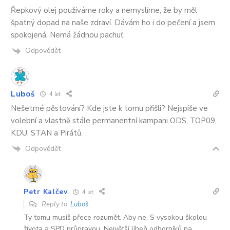
Řepkový olej používáme roky a nemyslíme, že by měl
špatný dopad na naše zdraví. Dávám ho i do pečení a jsem
spokojená. Nemá žádnou pachuť.
Odpovědět
Luboš
4 let
Nešetrné pěstování? Kde jste k tomu přišli? Nejspíše ve
volební a vlastně stále permanentní kampani ODS, TOP09,
KDU, STAN a Pirátů.
Odpovědět
Petr Kalčev
4 let
Reply to
Luboš
Ty tomu musíš přece rozumět. Aby ne. S vysokou školou
života a SPD průpravou. Největší líheň odborníků na