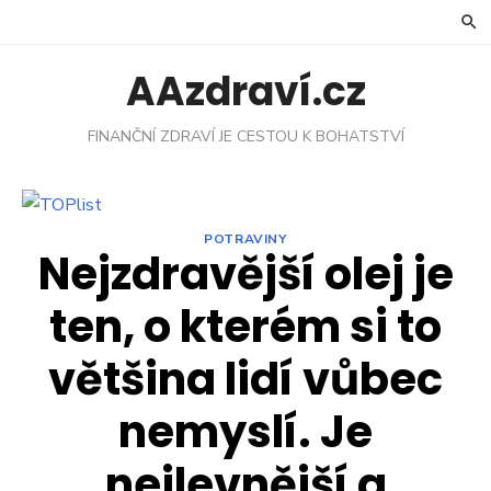
Skip
to
content
AAzdraví.cz
FINANČNÍ ZDRAVÍ JE CESTOU K BOHATSTVÍ
POTRAVINY
Nejzdravější olej je
ten, o kterém si to
většina lidí vůbec
nemyslí. Je
nejlevnější a