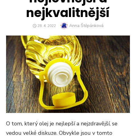
nejkvalitnější
Author
Anna Štěpánková
POSTED
28. 4. 2022
ON
O tom, který olej je nejlepší a nejzdravější, se
vedou velké diskuze. Obvykle jsou v tomto