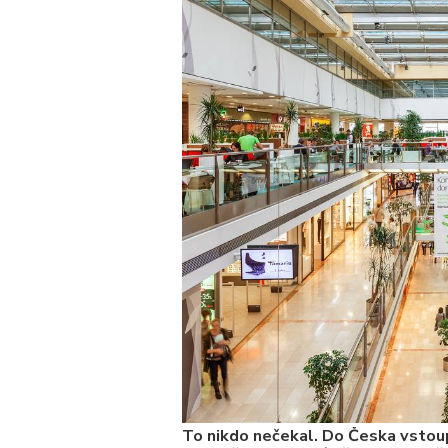
 za
kolik
To nikdo nečekal. Do Česka vstoup