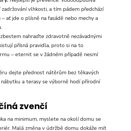
zadržování vlhkosti, a tím pádem předchází
– ať jde o plísně na fasádě nebo mechy a
.
 azbestem nahraďte zdravotně nezávadnými
istují přísná pravidla, proto si na to
irmu – eternit se v žádném případě nesmí
riéru dejte přednost nátěrům bez těkavých
nábytku a terasy se výborně hodí přírodní
číná zvenčí
izika na minimum, myslete na okolí domu se
nteriér. Malá změna v údržbě domu dokáže mít