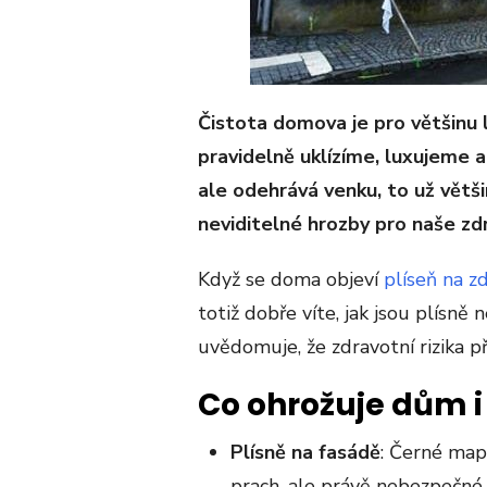
Čistota domova je pro většinu l
pravidelně uklízíme, luxujeme 
ale odehrává venku, to už větš
neviditelné hrozby pro naše zdr
Když se doma objeví
plíseň na zd
totiž dobře víte, jak jsou plísně
uvědomuje, že zdravotní rizika př
Co ohrožuje dům i
Plísně na fasádě
: Černé map
prach, ale právě nebezpečné p