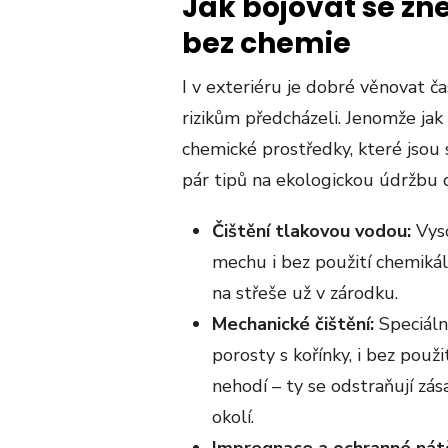
Jak bojovat se z
bez chemie
I v exteriéru je dobré věnovat č
rizikům předcházeli. Jenomže jak
chemické prostředky, které jsou
pár tipů na ekologickou údržbu
Čištění tlakovou vodou:
Vyso
mechu i bez použití chemikáli
na střeše už v zárodku.
Mechanické čištění:
Speciáln
porosty s kořínky, i bez použit
nehodí – ty se odstraňují zás
okolí.
Impregnace a ochranné nát