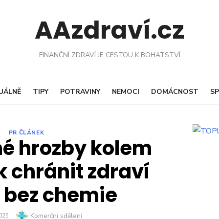
AAzdraví.cz
FINANČNÍ ZDRAVÍ JE CESTOU K BOHATSTVÍ
UÁLNĚ
TIPY
POTRAVINY
NEMOCI
DOMÁCNOST
SP
PR ČLÁNEK
né hrozby kolem
 chránit zdraví
 bez chemie
Author
Komerční sdělení
D
2025