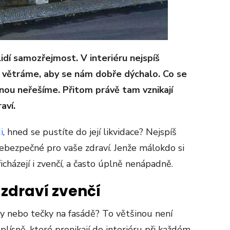
idí samozřejmost. V interiéru nejspíš
a větráme, aby se nám dobře dýchalo. Co se
inou neřešíme. Přitom právě tam vznikají
aví.
i
, hned se pustíte do její likvidace? Nejspíš
 nebezpečné pro vaše zdraví. Jenže málokdo si
icházejí i zvenčí, a často úplně nenápadně.
 zdraví zvenčí
y nebo tečky na fasádě? To většinou není
lísně, které pronikají do interiéru při každém