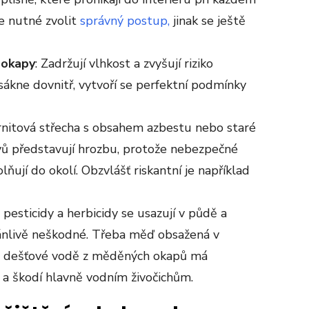
 je nutné zvolit
správný postup,
jinak se ještě
 okapy
: Zadržují vlhkost a zvyšují riziko
sákne dovnitř, vytvoří se perfektní podmínky
ernitová střecha s obsahem azbestu nebo staré
ů představují hrozbu, protože nebezpečné
ňují do okolí. Obzvlášť riskantní je například
 pesticidy a herbicidy se usazují v půdě a
dánlivě neškodné. Třeba měď obsažená v
bo dešťové vodě z měděných okapů má
 a škodí hlavně vodním živočichům.