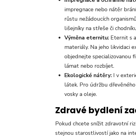
impregnace nebo nátěr brání 
růstu nežádoucích organismů 
lišejníky na střeše či chodníku
Výměna eternitu:
Eternit s
materiály. Na jeho likvidaci ex
objednejte specializovanou f
lámat nebo rozbíjet.
Ekologické nátěry:
I v exte
látek. Pro údržbu dřevěného 
vosky a oleje.
Zdravé bydlení za
Pokud chcete snížit zdravotní r
stejnou starostlivostí jako na i