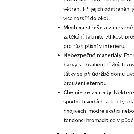
větrání. Při jejich odstranění
více rozšíří do okolí.
Mech na střeše a zanesené
zatékání. Jakmile vlhkost pro
pro růst plísní v interiéru.
Nebezpečné materiály
: Et
barvy s obsahem těžkých kov
látky se při údržbě domu uvol
broušení eternitu.
Chemie ze zahrady
: Některé
spodních vodách, a to i ty z
hnojivech, modré skalici ne
tendenci hromadit se v půdě