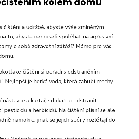
nečištěním kolem domu
as čištění a údržbě, abyste výše zmíněným
 na to, abyste nemuseli spoléhat na agresivní
 samy o sobě zdravotní zátěží? Máme pro vás
 domu.
kotlaké čištění si poradí s odstraněním
í. Nejlepší je horká voda, která zahubí mechy
í nástavce a kartáče dokážou odstranit
í pesticidů a herbicidů. Na čištění plísní se ale
adně namokro, jinak se jejich spóry rozlétají do
ěry:
Nejlepší je prevence. Vodoodpudivá