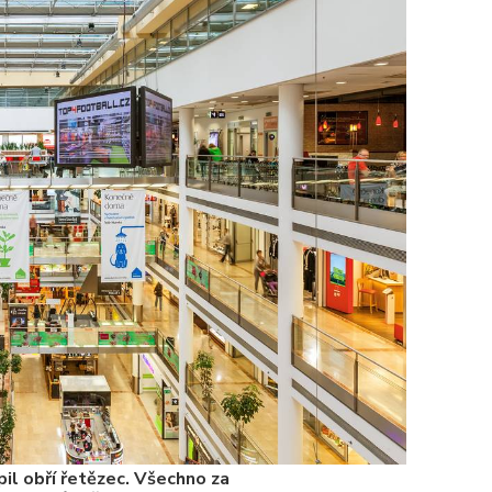
To nikdo 
poloviční
chybělo
3. 7. 2025
Valorizac
jim bude 
22. 5. 202
Češi plat
7. 1. 2025
il obří řetězec. Všechno za