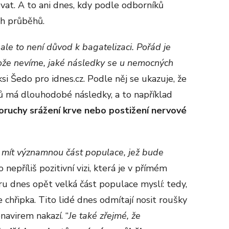
at. A to ani dnes, kdy podle odborníků
ch průběhů.
ale to není důvod k bagatelizaci. Pořád je
rotože nevíme, jaké následky se u nemocných
ksi Šedo pro idnes.cz. Podle něj se ukazuje, že
 má dlouhodobé následky, a to například
 poruchy srážení krve nebo postižení nervové
ít významnou část populace, jež bude
o nepříliš pozitivní vizi, která je v přímém
iru dnes opět velká část populace myslí: tedy,
e chřipka. Tito lidé dnes odmítají nosit roušky
onavirem nakazí. “
Je také zřejmé, že