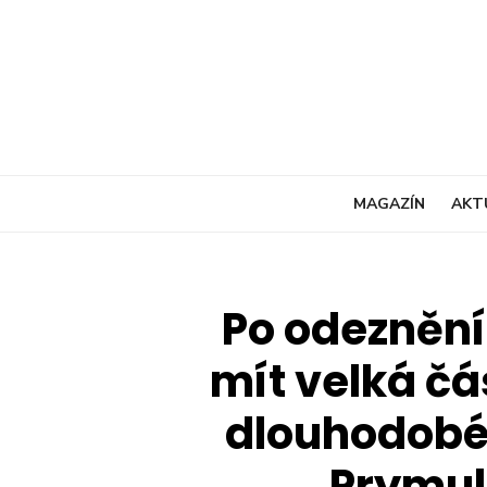
Skip
to
content
MAGAZÍN
AKT
Po odeznění
mít velká č
dlouhodobé 
Prymul