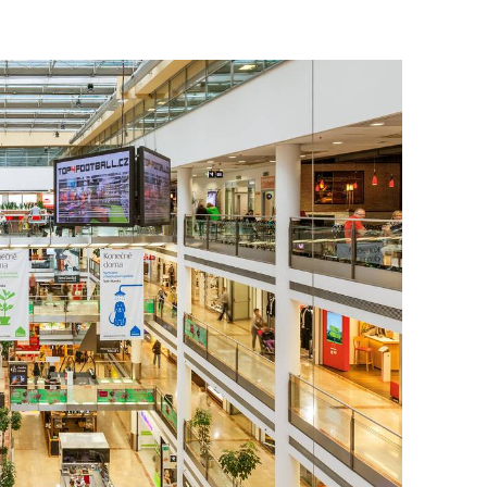
To nikdo 
poloviční
chybělo
3. 7. 2025
Valorizac
jim bude 
22. 5. 202
Češi plat
7. 1. 2025