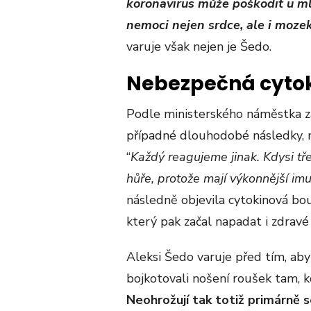
koronavirus může poškodit u m
nemoci nejen srdce, ale i moze
varuje však nejen je Šedo.
Nebezpečná cyto
Podle ministerského náměstka zá
případné dlouhodobé následky,
“
Každý reagujeme jinak. Kdysi tř
hůře, protože mají výkonnější imu
následně objevila cytokinová bo
který pak začal napadat i zdravé
Aleksi Šedo varuje před tím, aby
bojkotovali nošení roušek tam, kd
Neohrožují tak totiž primárně s