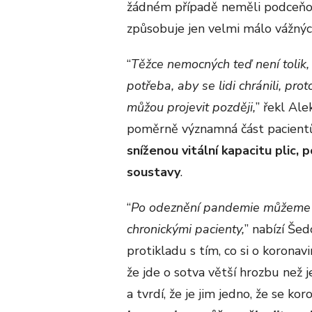
žádném případě neměli podceňov
způsobuje jen velmi málo vážný
“
Těžce nemocných teď není tolik, 
potřeba, aby se lidi chránili, p
můžou projevit později,
” řekl Ale
poměrně významná část pacientů
sníženou vitální kapacitu plic,
soustavy
.
“
Po odeznění pandemie můžeme m
chronickými pacienty,
” nabízí Šed
protikladu s tím, co si o koronav
že jde o sotva větší hrozbu než j
a tvrdí, že je jim jedno, že se kor