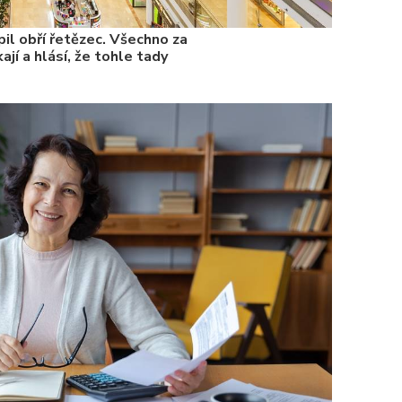
il obří řetězec. Všechno za
ají a hlásí, že tohle tady