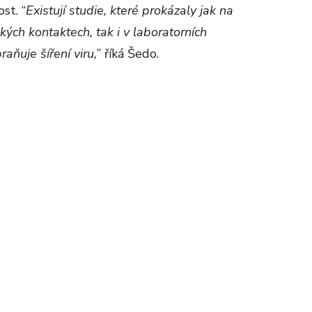
st. “
Existují studie, které prokázaly jak na
ských kontaktech, tak i v laboratorních
aňuje šíření viru,
” říká Šedo.