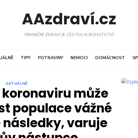
AAzdraví.cz
FINANČNÍ ZDRAVÍ JE CESTOU K BOHATSTVÍ
UÁLNĚ
TIPY
POTRAVINY
NEMOCI
DOMÁCNOST
SP
AKTUÁLNĚ
 koronaviru může
ást populace vážné
následky, varuje
ův nástupce