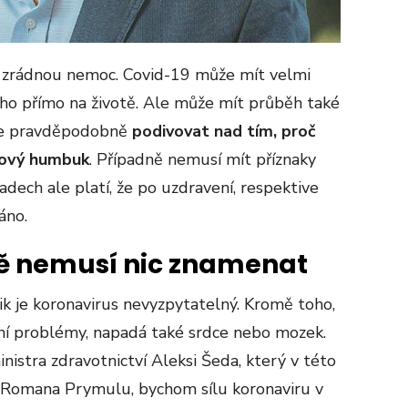
 zrádnou nemoc. Covid-19 může mít velmi
ho přímo na životě. Ale může mít průběh také
ude pravděpodobně
podivovat nad tím, proč
akový humbuk
. Případně nemusí mít příznaky
adech ale platí, že po uzdravení, respektive
áno.
tě nemusí nic znamenat
lik je koronavirus nevyzpytatelný. Kromě toho,
ní problémy, napadá také srdce nebo mozek.
istra zdravotnictví Aleksi Šeda, který v této
o Romana Prymulu, bychom sílu koronaviru v