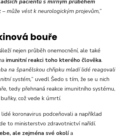
ladších pacientů s mírným průběhem
k
– může vést k neurologickým projevům,
”
kinová bouře
leží nejen průběh onemocnění, ale také
 na
imunitní reakci toho kterého člověka
.
eba na španělskou chřipku mladí lidé reagovali
nitní systém,
” uvedl Šedo s tím, že se u nich
uře, tedy přehnaná reakce imunitního systému,
 buňky, což vede k úmrtí.
 lidé koronavirus podceňovali a například
e to ministerstvo zdravotnictví nařídí.
ebe, ale zejména své okolí
a