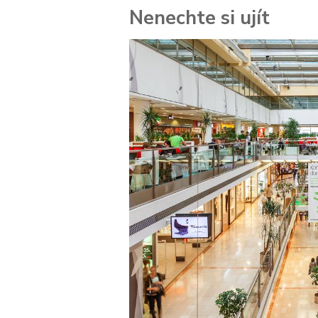
Nenechte si ujít
 za
kolik