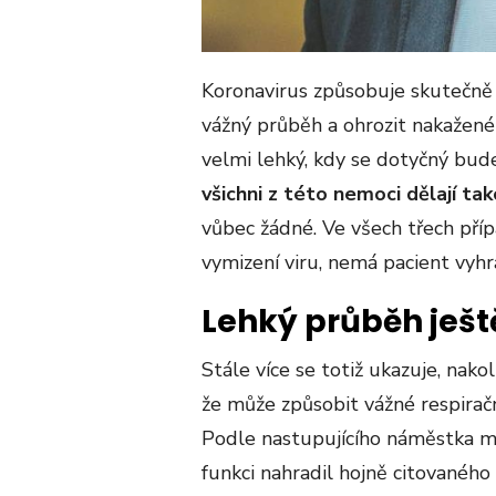
Koronavirus způsobuje skutečně
vážný průběh a ohrozit nakažené
velmi lehký, kdy se dotyčný b
všichni z této nemoci dělají t
vůbec žádné. Ve všech třech příp
vymizení viru, nemá pacient vyhr
Lehký průběh ješ
Stále více se totiž ukazuje, nako
že může způsobit vážné respirač
Podle nastupujícího náměstka min
funkci nahradil hojně citovanéh