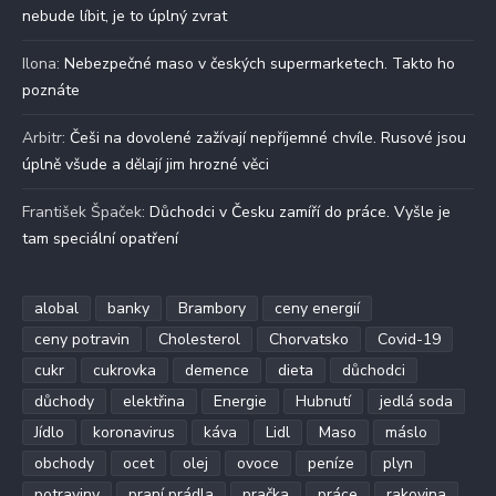
nebude líbit, je to úplný zvrat
Ilona
:
Nebezpečné maso v českých supermarketech. Takto ho
poznáte
Arbitr
:
Češi na dovolené zažívají nepříjemné chvíle. Rusové jsou
úplně všude a dělají jim hrozné věci
František Špaček
:
Důchodci v Česku zamíří do práce. Vyšle je
tam speciální opatření
alobal
banky
Brambory
ceny energií
ceny potravin
Cholesterol
Chorvatsko
Covid-19
cukr
cukrovka
demence
dieta
důchodci
důchody
elektřina
Energie
Hubnutí
jedlá soda
Jídlo
koronavirus
káva
Lidl
Maso
máslo
obchody
ocet
olej
ovoce
peníze
plyn
potraviny
praní prádla
pračka
práce
rakovina