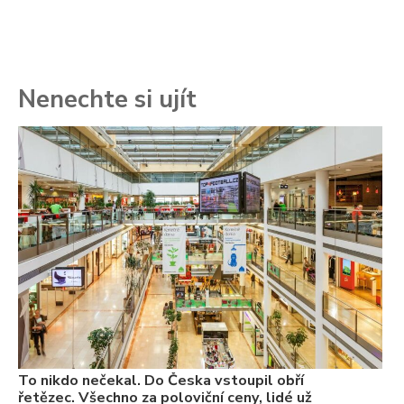
Nenechte si ujít
To
ře
se
ch
3.
Va
ne
ch
22
Če
Ně
7.
To nikdo nečekal. Do Česka vstoupil obří
řetězec. Všechno za poloviční ceny, lidé už