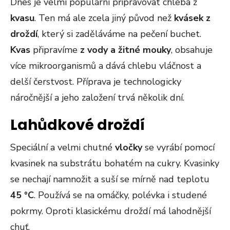
Dnes je velmi populární připravovat chleba z
kvasu
. Ten má ale zcela jiný původ než
kvásek
z
droždí
, který si zaděláváme na pečení buchet.
Kvas
připravíme
z vody a žitné mouky
, obsahuje
více mikroorganismů a dává chlebu vláčnost a
delší čerstvost. Příprava je technologicky
náročnější a jeho založení trvá několik dní.
Lahůdkové droždí
Speciální a velmi chutné
vločky
se vyrábí pomocí
kvasinek na substrátu bohatém na cukry. Kvasinky
se nechají namnožit a suší se mírně nad teplotu
45 °C
. Používá se na omáčky, polévka i studené
pokrmy. Oproti klasickému droždí má lahodnější
chuť.