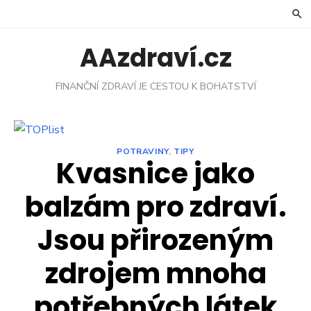
Skip
to
content
AAzdraví.cz
FINANČNÍ ZDRAVÍ JE CESTOU K BOHATSTVÍ
POTRAVINY
,
TIPY
Kvasnice jako
balzám pro zdraví.
Jsou přirozeným
zdrojem mnoha
potřebných látek