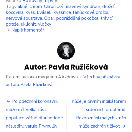
Rubrika
Potraviny
,
Tipy
•
Tagy
akné
,
chrom
,
Chronický únavový syndrom
,
droždí
,
kocovina
,
kvas
,
kvásek
,
kvasnice
,
lahůdkové droždí
,
nervová soustava
,
Opar
,
podrážděná pokožka
,
trávicí
potíže
,
uklidnit
,
vločky
on
•
Napiš komentář
Kvasnice
jako
balzám
pro
zdraví.
Jsou
Autor:
Pavla Růžičková
přirozeným
zdrojem
Externí autorka magazínu AAzdraví.cz.
Všechny příspěvky
mnoha
autora Pavla Růžičková
potřebných
látek
Navigace
Po odeznění koronaviru
Kůže je prvním indikátorem
může mít velká část
srdečních problémů.
pro
populace vážné dlouhodobé
Rozpoznání malých změn
příspěvek
následky, varuje Prymulův
může zachránit život