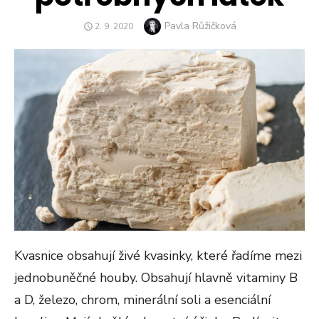
Author
Pavla Růžičková
POSTED
2. 9. 2020
ON
Kvasnice obsahují živé kvasinky, které řadíme mezi
jednobuněčné houby. Obsahují hlavně vitaminy B
a D, železo, chrom, minerální soli a esenciální