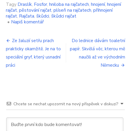
Tagy
Draslík
,
Fosfor
,
hniloba na rajčatech
,
hnojení
,
hnojení
rajčat
,
pěstování rajčat
,
plíseň na rajčatech
,
přihnojení
rajčat
,
Rajčata
,
škůdci
,
škůdci rajčat
on
•
Napiš komentář
Pokud
neuděláte
Navigace
s
Ze žaluzií setřu prach
Do lednice dávám toaletní
rajčaty
prakticky okamžitě. Je na to
papír. Skvělá věc, kterou mě
pro
jednu
věc,
speciální gryf, který usnadní
naučili až ve východním
příspěvek
zlikvidují
práci
Německu
vám
je
škůdci
Chcete se nechat upozornit na nový příspěvek v diskuzi?