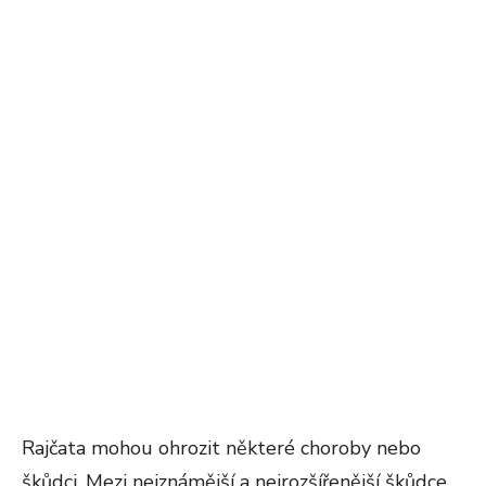
Rajčata mohou ohrozit některé choroby nebo
škůdci. Mezi nejznámější a nejrozšířenější škůdce