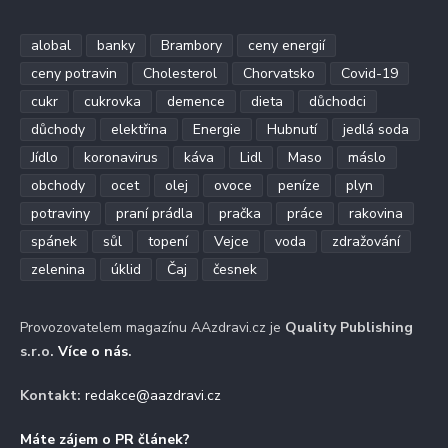
alobal
banky
Brambory
ceny energií
ceny potravin
Cholesterol
Chorvatsko
Covid-19
cukr
cukrovka
demence
dieta
důchodci
důchody
elektřina
Energie
Hubnutí
jedlá soda
Jídlo
koronavirus
káva
Lidl
Maso
máslo
obchody
ocet
olej
ovoce
peníze
plyn
potraviny
praní prádla
pračka
práce
rakovina
spánek
sůl
topení
Vejce
voda
zdražování
zelenina
úklid
Čaj
česnek
Provozovatelem magazínu AAzdravi.cz je
Quality Publishing
s.r.o.
Více o nás
.
Kontakt:
redakce@aazdravi.cz
Máte zájem o PR článek?