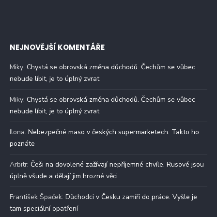
NEJNOVĚJŠÍ KOMENTÁŘE
Miky
:
Chystá se obrovská změna důchodů. Čechům se vůbec
nebude líbit, je to úplný zvrat
Miky
:
Chystá se obrovská změna důchodů. Čechům se vůbec
nebude líbit, je to úplný zvrat
Ilona
:
Nebezpečné maso v českých supermarketech. Takto ho
poznáte
Arbitr
:
Češi na dovolené zažívají nepříjemné chvíle. Rusové jsou
úplně všude a dělají jim hrozné věci
František Špaček
:
Důchodci v Česku zamíří do práce. Vyšle je
tam speciální opatření