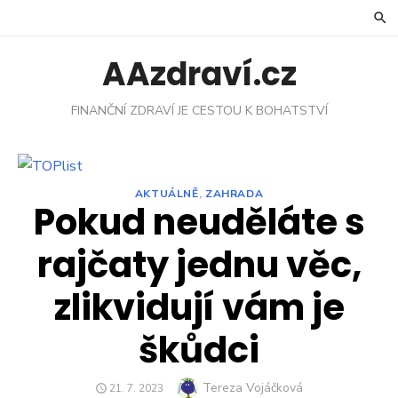
Skip
to
content
AAzdraví.cz
FINANČNÍ ZDRAVÍ JE CESTOU K BOHATSTVÍ
AKTUÁLNĚ
,
ZAHRADA
Pokud neuděláte s
rajčaty jednu věc,
zlikvidují vám je
škůdci
Author
Tereza Vojáčková
POSTED
21. 7. 2023