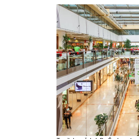
 za
kolik