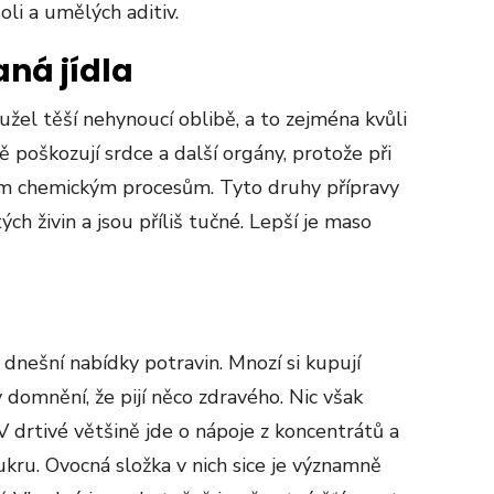
oli a umělých aditiv.
ná jídla
užel těší nehynoucí oblibě, a to zejména kvůli
 poškozují srdce a další orgány, protože při
hým chemickým procesům. Tyto druhy přípravy
ých živin a jsou příliš tučné. Lepší je maso
dnešní nabídky potravin. Mnozí si kupují
domnění, že pijí něco zdravého. Nic však
 drtivé většině jde o nápoje z koncentrátů a
ru. Ovocná složka v nich sice je významně