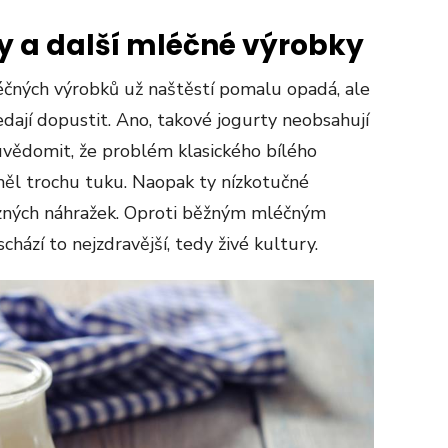
y a další mléčné výrobky
čných výrobků už naštěstí pomalu opadá, ale
edají dopustit. Ano, takové jogurty neobsahují
i uvědomit, že problém klasického bílého
měl trochu tuku. Naopak ty nízkotučné
ůzných náhražek. Oproti běžným mléčným
hází to nejzdravější, tedy živé kultury.