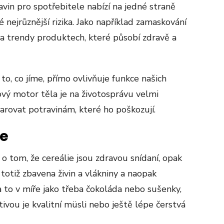
vin pro spotřebitele nabízí na jedné straně
 nejrůznější rizika. Jako například zamaskování
h a trendy produktech, které působí zdravě a
to, co jíme, přímo ovlivňuje funkce našich
ový motor těla je na životosprávu velmi
arovat potravinám, které ho poškozují.
ie
 o tom, že cereálie jsou zdravou snídaní, opak
 totiž zbavena živin a vlákniny a naopak
a to v míře jako třeba čokoláda nebo sušenky,
ativou je kvalitní müsli nebo ještě lépe čerstvá