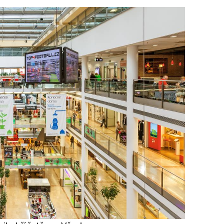
To nikdo 
poloviční
chybělo
3. 7. 2025
Valorizac
jim bude 
22. 5. 202
Češi plat
7. 1. 2025