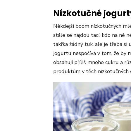
Nízkotučné jogurt
Někdejší boom nízkotučných mlé
stále se najdou tací, kdo na ně n
takřka žádný tuk, ale je třeba s
jogurtu nespočívá v tom, že by 
obsahují příliš mnoho cukru a r
produktům v těch nízkotučných sc