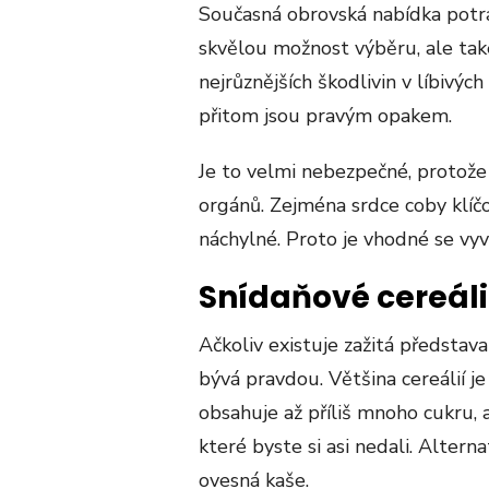
Současná obrovská nabídka potra
skvělou možnost výběru, ale také
nejrůznějších škodlivin v líbivýc
přitom jsou pravým opakem.
Je to velmi nebezpečné, protože 
orgánů. Zejména srdce coby klíč
náchylné. Proto je vhodné se vyv
Snídaňové cereál
Ačkoliv existuje zažitá představa
bývá pravdou. Většina cereálií je
obsahuje až příliš mnoho cukru, 
které byste si asi nedali. Altern
ovesná kaše.