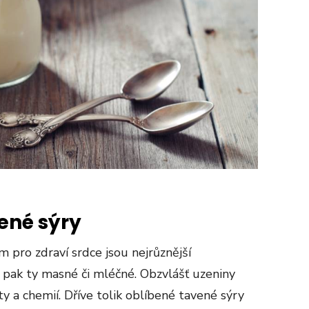
ené sýry
m pro zdraví srdce jsou nejrůznější
 pak ty masné či mléčné. Obzvlášť uzeniny
ty a chemií. Dříve tolik oblíbené tavené sýry