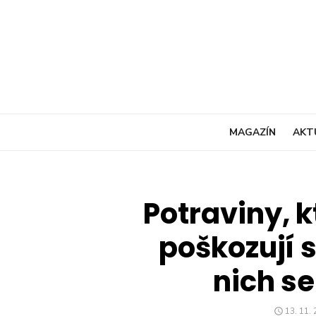
Skip
to
content
MAGAZÍN
AKT
Potraviny, 
poškozují s
nich se 
POSTE
13. 11.