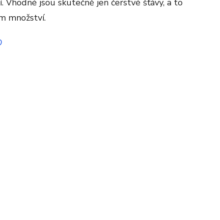
jí. Vhodné jsou skutečně jen čerstvé šťávy, a to
m množství.
D