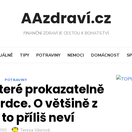
AAzdraví.cz
FINANČNÍ ZDRAVÍ JE CESTOU K BOHATSTVÍ
UÁLNĚ
TIPY
POTRAVINY
NEMOCI
DOMÁCNOST
SP
POTRAVINY
které prokazatelně
rdce. O většině z
to příliš neví
Author
Tereza Vávrová
D
 2021