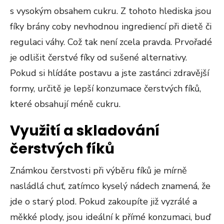
s vysokým obsahem cukru. Z tohoto hlediska jsou
fíky brány coby nevhodnou ingrediencí při dietě či
regulaci váhy. Což tak není zcela pravda. Prvořadé
je odlišit čerstvé fíky od sušené alternativy.
Pokud si hlídáte postavu a jste zastánci zdravější
formy, určitě je lepší konzumace čerstvých fíků,
které obsahují méně cukru.
Využití a skladování
čerstvých fíků
Známkou čerstvosti při výběru fíků je mírně
nasládlá chuť, zatímco kyselý nádech znamená, že
jde o starý plod. Pokud zakoupíte již vyzrálé a
měkké plody, jsou ideální k přímé konzumaci, buď