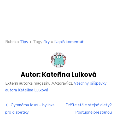
on
Rubrika
Tipy
•
Tagy
fíky
•
Napiš komentář
Proč
jíst
fíky?
Skvělý
zdroj
vitamínů
Autor:
Kateřina Lulková
i
výživové
Externí autorka magazínu AAzdraví.cz.
Všechny příspěvky
hodnoty
autora Kateřina Lulková
Navigace
Gymnéma lesní – bylinka
Držíte stále stejné diety?
pro diabetiky
Postupně přestanou
pro