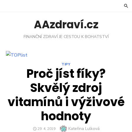
Skip
to
content
AAzdraví.cz
FINANČNÍ ZDRAVÍ JE CESTOU K BOHATSTVÍ
TIPY
Proč jíst fíky?
Skvělý zdroj
vitamínů i výživové
hodnoty
Author
Kateřina Lulková
POSTED
29. 4. 2019