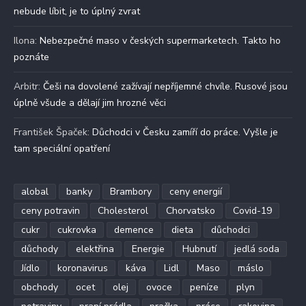
nebude líbit, je to úplný zvrat
Ilona
:
Nebezpečné maso v českých supermarketech. Takto ho
poznáte
Arbitr
:
Češi na dovolené zažívají nepříjemné chvíle. Rusové jsou
úplně všude a dělají jim hrozné věci
František Špaček
:
Důchodci v Česku zamíří do práce. Vyšle je
tam speciální opatření
alobal
banky
Brambory
ceny energií
ceny potravin
Cholesterol
Chorvatsko
Covid-19
cukr
cukrovka
demence
dieta
důchodci
důchody
elektřina
Energie
Hubnutí
jedlá soda
Jídlo
koronavirus
káva
Lidl
Maso
máslo
obchody
ocet
olej
ovoce
peníze
plyn