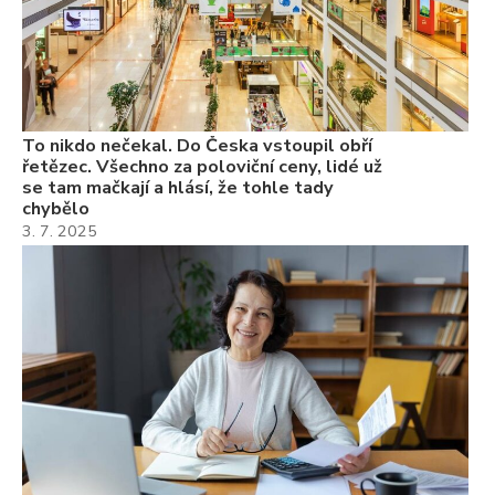
22
Če
Ně
7.
To nikdo nečekal. Do Česka vstoupil obří
řetězec. Všechno za poloviční ceny, lidé už
se tam mačkají a hlásí, že tohle tady
chybělo
3. 7. 2025