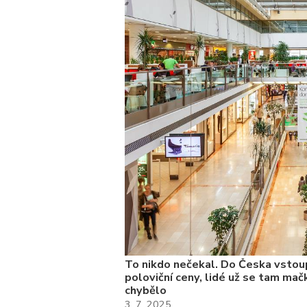
kolik
To nikdo nečekal. Do Česka vstoup
poloviční ceny, lidé už se tam mačk
chybělo
3. 7. 2025