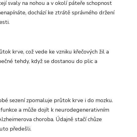
ejí svaly na nohou a v okolí páteře schopnost
nenapínáte, dochází ke ztrátě správného držení
esti.
ůtok krve, což vede ke vzniku křečových žil a
pečné tehdy, když se dostanou do plic a
obé sezení zpomaluje průtok krve i do mozku.
í funkce a může dojít k neurodegenerativním
Alzheimerova choroba. Údajně stačí chůze
to předešli.