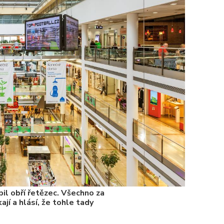
3. 7. 2025
Valorizac
jim bude 
22. 5. 202
Češi plat
7. 1. 2025
il obří řetězec. Všechno za
ají a hlásí, že tohle tady