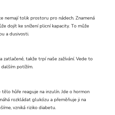
ce nemají tolik prostoru pro nádech. Znamená
ůže dojít ke snížení plicní kapacity. To může
u a dusivosti.
 a zatlačené, takže trpí naše zažívání. Vede to
a dalším potížím.
ělo hůře reaguje na inzulín. Jde o hormon
máhá rozkládat glukózu a přeměňuje ji na
šíme, vzniká riziko diabetu.