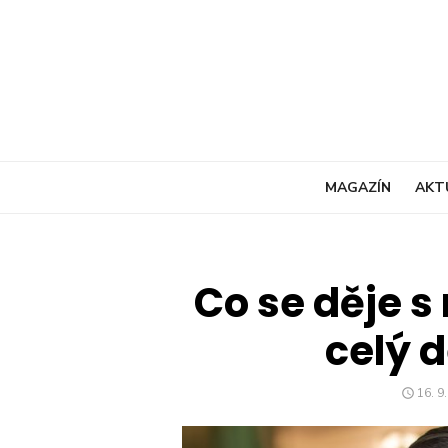
Skip
to
content
MAGAZÍN
AKT
Co se děje s
celý 
POST
16. 9
ON