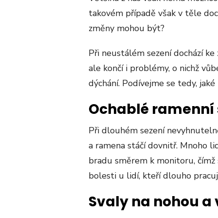
takovém případě však v těle doc
změny mohou být?
Při neustálém sezení dochází ke z
ale končí i problémy, o nichž v
dýchání. Podívejme se tedy, jaké
Ochablé ramenní 
Při dlouhém sezení nevyhnutelně
a ramena stáčí dovnitř. Mnoho lid
bradu směrem k monitoru, čímž s
bolesti u lidí, kteří dlouho prac
Svaly na nohou a v