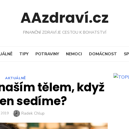
AAzdraví.cz
FINANČNÍ ZDRAVÍ JE CESTOU K BOHATSTVÍ
UÁLNĚ
TIPY
POTRAVINY
NEMOCI
DOMÁCNOST
SP
AKTUÁLNĚ
 naším tělem, když
den sedíme?
Author
Radek Chlup
ED
. 2019