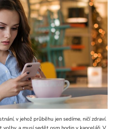
ání, v jehož průběhu jen sedíme, ničí zdraví.
 volby, a musí sedět osm hodin v kanceláři. V