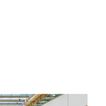
To nikdo 
poloviční
chybělo