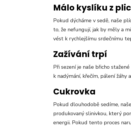
Málo kyslíku z plic
Pokud dýcháme v sedě, naše plí
to, že nefungují, jak by měly a m
vést k rychlejšímu srdečnímu tep
Zažívání trpí
Při sezení je naše břicho stažené
k nadýmání, křečím, pálení žáhy 
Cukrovka
Pokud dlouhodobě sedíme, naše t
produkovaný slinivkou, který po
energii. Pokud tento proces naru