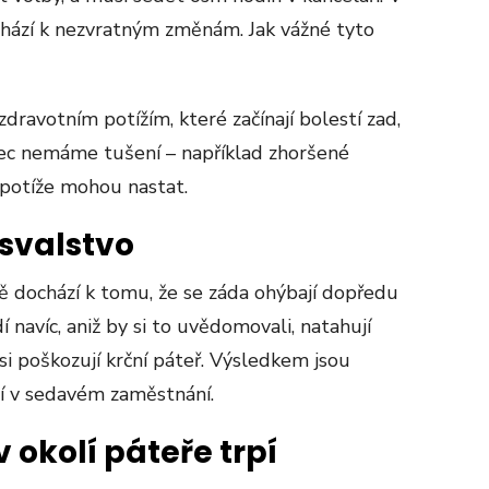
hází k nezvratným změnám. Jak vážné tyto
dravotním potížím, které začínají bolestí zad,
ůbec nemáme tušení – například zhoršené
 potíže mohou nastat.
svalstvo
 dochází k tomu, že se záda ohýbají dopředu
í navíc, aniž by si to uvědomovali, natahují
i poškozují krční páteř. Výsledkem jsou
ují v sedavém zaměstnání.
 okolí páteře trpí