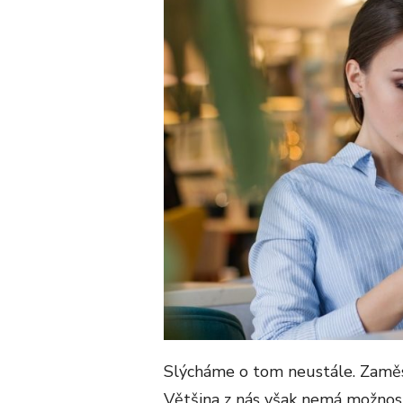
Slýcháme o tom neustále. Zaměstn
Většina z nás však nemá možnost