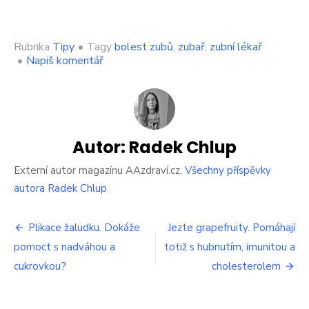
Rubrika
Tipy
•
Tagy
bolest zubů
,
zubař
,
zubní lékař
on
•
Napiš komentář
Kdy
se
při
akutní
návštěvě
zubaře
Autor:
Radek Chlup
musí
platit
Externí autor magazínu AAzdraví.cz.
Všechny příspěvky
poplatek
autora Radek Chlup
a
jak
Navigace
se
Plikace žaludku. Dokáže
Jezte grapefruity. Pomáhají
mu
pomoct s nadváhou a
totiž s hubnutím, imunitou a
pro
vyhnout?
cukrovkou?
cholesterolem
příspěvek