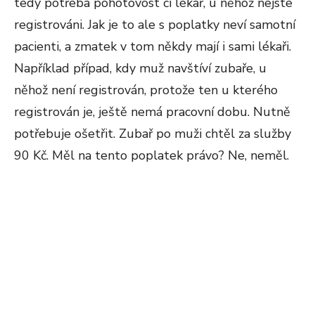
tedy potřeba pohotovost či lékař, u něhož nejste
registrováni. Jak je to ale s poplatky neví samotní
pacienti, a zmatek v tom někdy mají i sami lékaři.
Například případ, kdy muž navštíví zubaře, u
něhož není registrován, protože ten u kterého
registrován je, ještě nemá pracovní dobu. Nutně
potřebuje ošetřit. Zubař po muži chtěl za služby
90 Kč. Měl na tento poplatek právo? Ne, neměl.