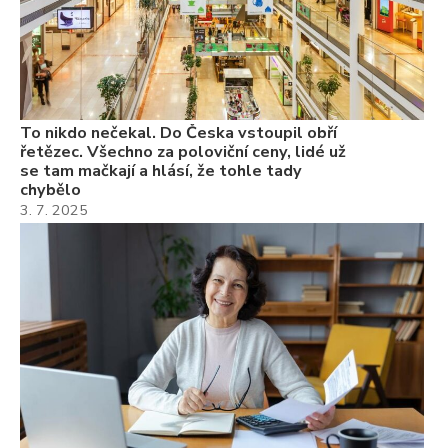
22
Če
Ně
7.
To nikdo nečekal. Do Česka vstoupil obří
řetězec. Všechno za poloviční ceny, lidé už
se tam mačkají a hlásí, že tohle tady
chybělo
3. 7. 2025