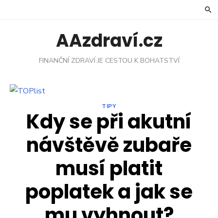
Skip
to
content
AAzdraví.cz
FINANČNÍ ZDRAVÍ JE CESTOU K BOHATSTVÍ
TIPY
Kdy se při akutní
návštěvě zubaře
musí platit
poplatek a jak se
mu vyhnout?