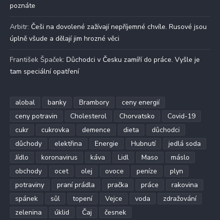
poznáte
Arbitr
:
Češi na dovolené zažívají nepříjemné chvíle. Rusové jsou
úplně všude a dělají jim hrozné věci
František Špaček
:
Důchodci v Česku zamíří do práce. Vyšle je
tam speciální opatření
alobal
banky
Brambory
ceny energií
ceny potravin
Cholesterol
Chorvatsko
Covid-19
cukr
cukrovka
demence
dieta
důchodci
důchody
elektřina
Energie
Hubnutí
jedlá soda
Jídlo
koronavirus
káva
Lidl
Maso
máslo
obchody
ocet
olej
ovoce
peníze
plyn
potraviny
praní prádla
pračka
práce
rakovina
spánek
sůl
topení
Vejce
voda
zdražování
zelenina
úklid
Čaj
česnek