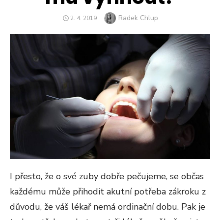
Author
Radek Chlup
POSTED
2. 4. 2019
ON
I přesto, že o své zuby dobře pečujeme, se občas
každému může přihodit akutní potřeba zákroku z
důvodu, že váš lékař nemá ordinační dobu. Pak je