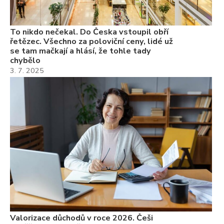
7.
To nikdo nečekal. Do Česka vstoupil obří
řetězec. Všechno za poloviční ceny, lidé už
se tam mačkají a hlásí, že tohle tady
chybělo
3. 7. 2025
Valorizace důchodů v roce 2026. Češi