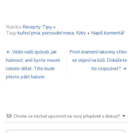
Rubrika
Recepty
,
Tipy
•
on
Tagy
kuřecí prsa
,
porcování masa
,
řízky
•
Napiš komentář
Lidé
při
Navigace
kráj
Vědci našli způsob, jak
První znamení rakoviny střev
řízk
hubnout, aniž byste museli
se objeví na kůži. Dokážete
pro
neu
chyb
cokoliv dělat. Tělo bude
ho rozpoznat?
příspěvek
Nau
přesto pálit kalorie
se
fígl,
díky
kte
bud
dok
Chcete se nechat upozornit na nový příspěvek v diskuzi?