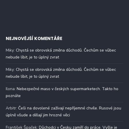
NEJNOVĚJŠÍ KOMENTÁŘE
Miky
:
Chystá se obrovská změna důchodů. Čechům se vůbec
nebude líbit, je to úplný zvrat
Miky
:
Chystá se obrovská změna důchodů. Čechům se vůbec
nebude líbit, je to úplný zvrat
Ilona
:
Nebezpečné maso v českých supermarketech. Takto ho
poznáte
Arbitr
:
Češi na dovolené zažívají nepříjemné chvíle. Rusové jsou
úplně všude a dělají jim hrozné věci
František Špaček
:
Důchodci v Česku zamíří do práce. Vyšle je