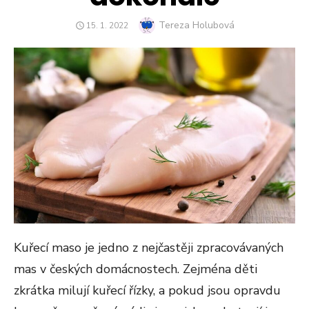
Author
Tereza Holubová
POSTED
15. 1. 2022
ON
Kuřecí maso je jedno z nejčastěji zpracovávaných
mas v českých domácnostech. Zejména děti
zkrátka milují kuřecí řízky, a pokud jsou opravdu