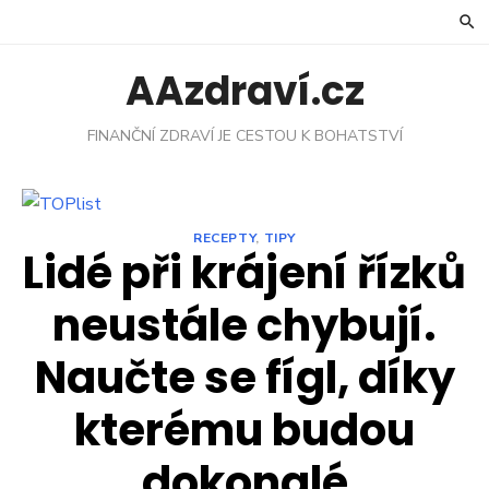
Skip
to
content
AAzdraví.cz
FINANČNÍ ZDRAVÍ JE CESTOU K BOHATSTVÍ
RECEPTY
,
TIPY
Lidé při krájení řízků
neustále chybují.
Naučte se fígl, díky
kterému budou
dokonalé