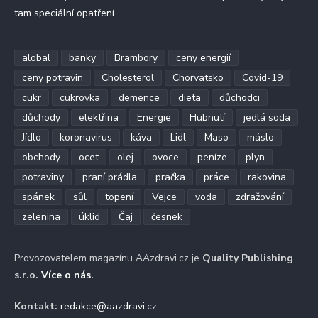
tam speciální opatření
alobal
banky
Brambory
ceny energií
ceny potravin
Cholesterol
Chorvatsko
Covid-19
cukr
cukrovka
demence
dieta
důchodci
důchody
elektřina
Energie
Hubnutí
jedlá soda
Jídlo
koronavirus
káva
Lidl
Maso
máslo
obchody
ocet
olej
ovoce
peníze
plyn
potraviny
praní prádla
pračka
práce
rakovina
spánek
sůl
topení
Vejce
voda
zdražování
zelenina
úklid
Čaj
česnek
Provozovatelem magazínu AAzdravi.cz je
Quality Publishing
s.r.o.
Více o nás
.
Kontakt:
redakce@aazdravi.cz