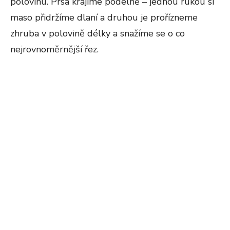
polovinu. Prsa krájíme podélně – jednou rukou si
maso přidržíme dlaní a druhou je prořízneme
zhruba v polovině délky a snažíme se o co
nejrovnoměrnější řez.