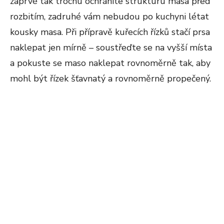
zaprvé tak trochu ochráníte strukturu masa před
rozbitím, zadruhé vám nebudou po kuchyni létat
kousky masa. Při přípravě kuřecích řízků stačí prsa
naklepat jen mírně – soustřeďte se na vyšší místa
a pokuste se maso naklepat rovnoměrně tak, aby
mohl být řízek šťavnatý a rovnoměrně propečený.