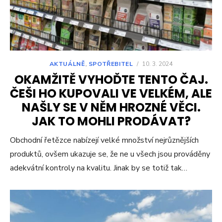
AKTUÁLNĚ
,
SPOTŘEBITEL
/
10. 3. 2024
OKAMŽITĚ VYHOĎTE TENTO ČAJ.
ČEŠI HO KUPOVALI VE VELKÉM, ALE
NAŠLY SE V NĚM HROZNÉ VĚCI.
JAK TO MOHLI PRODÁVAT?
Obchodní řetězce nabízejí velké množství nejrůznějších
produktů, ovšem ukazuje se, že ne u všech jsou prováděny
adekvátní kontroly na kvalitu. Jinak by se totiž tak…