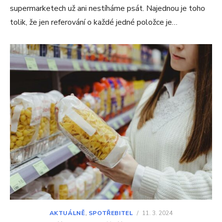
supermarketech už ani nestíháme psát. Najednou je toho
tolik, že jen referování o každé jedné položce je…
AKTUÁLNĚ
,
SPOTŘEBITEL
/
11. 3. 2024