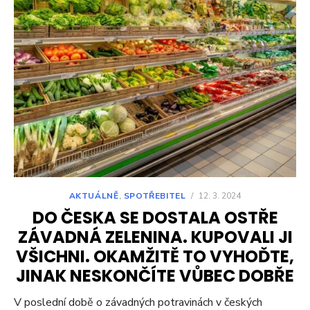
AKTUÁLNĚ
,
SPOTŘEBITEL
/
12. 3. 2024
DO ČESKA SE DOSTALA OSTŘE
ZÁVADNÁ ZELENINA. KUPOVALI JI
VŠICHNI. OKAMŽITĚ TO VYHOĎTE,
JINAK NESKONČÍTE VŮBEC DOBŘE
V poslední době o závadných potravinách v českých