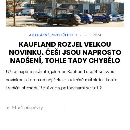
AKTUÁLNĚ
,
SPOTŘEBITEL
/
22. 1. 2024
KAUFLAND ROZJEL VELKOU
NOVINKU. ČEŠI JSOU NAPROSTO
NADŠENÍ, TOHLE TADY CHYBĚLO
Už se naplno ukázalo, jak moc Kaufland uspěl se svou
novinkou, kterou od něj čekal skutečně málokdo. Tento
tradiční obchodní řetězec s potravinami se totiž…
Navigace
Starší příspěvky
pro
příspěvky