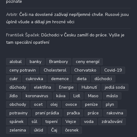
poznáte
Arbitr
:
Češi na dovolené zažívají nepříjemné chvíle. Rusové jsou
úplně všude a dělají jim hrozné věci
František Špaček
:
Důchodci v Česku zamíří do práce. Vyšle je
tam speciální opatření
alobal
banky
Brambory
ceny energií
ceny potravin
Cholesterol
Chorvatsko
Covid-19
cukr
cukrovka
demence
dieta
důchodci
důchody
elektřina
Energie
Hubnutí
jedlá soda
Jídlo
koronavirus
káva
Lidl
Maso
máslo
obchody
ocet
olej
ovoce
peníze
plyn
potraviny
praní prádla
pračka
práce
rakovina
spánek
sůl
topení
Vejce
voda
zdražování
zelenina
úklid
Čaj
česnek