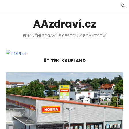
Skip
to
content
AAzdraví.cz
FINANČNÍ ZDRAVÍ JE CESTOU K BOHATSTVÍ
ŠTÍTEK:
KAUFLAND