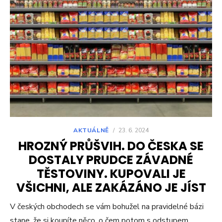
AKTUÁLNĚ
/
23. 6. 2024
HROZNÝ PRŮŠVIH. DO ČESKA SE
DOSTALY PRUDCE ZÁVADNÉ
TĚSTOVINY. KUPOVALI JE
VŠICHNI, ALE ZAKÁZÁNO JE JÍST
V českých obchodech se vám bohužel na pravidelné bázi
stane, že si koupíte něco, o čem potom s odstupem