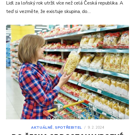
Lidl za loňský rok utržil více než celá Česká republika. A
teď si vezměte, že existuje skupina, do…
AKTUÁLNĚ
,
SPOTŘEBITEL
/
9. 2. 2024