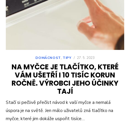
DOMÁCNOST
,
TIPY
/
27. 5. 2023
NA MYČCE JE TLAČÍTKO, KTERÉ
VÁM UŠETŘÍ I 10 TISÍC KORUN
ROČNĚ. VÝROBCI JEHO ÚČINKY
TAJÍ
Stačí si pečlivě přečíst návod k vaší myčce a nemalá
úspora je na světě. Jen málo uživatelů zná tlačítko na
myčce, které jim dokáže uspořit tisíce…