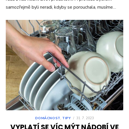
samozřejmě byli neradi, kdyby se porouchala, musíme…
DOMÁCNOST
,
TIPY
/
31. 7. 2023
VYPLATÍ SE VÍC MÝT NÁDOBÍ VE