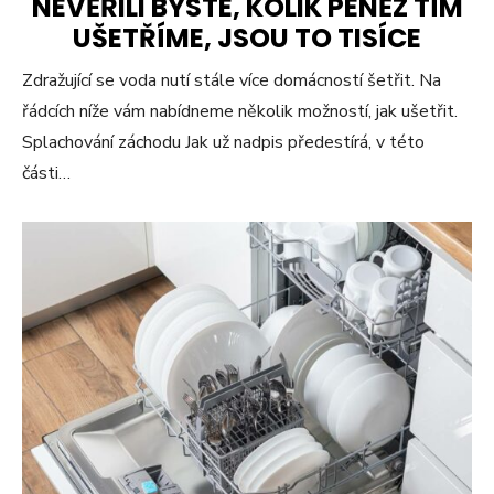
NEVĚŘILI BYSTE, KOLIK PENĚZ TÍM
UŠETŘÍME, JSOU TO TISÍCE
Zdražující se voda nutí stále více domácností šetřit. Na
řádcích níže vám nabídneme několik možností, jak ušetřit.
Splachování záchodu Jak už nadpis předestírá, v této
části…