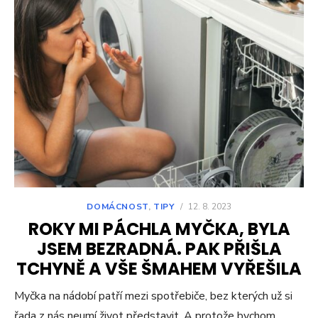
DOMÁCNOST
,
TIPY
/
12. 8. 2023
ROKY MI PÁCHLA MYČKA, BYLA
JSEM BEZRADNÁ. PAK PŘIŠLA
TCHYNĚ A VŠE ŠMAHEM VYŘEŠILA
Myčka na nádobí patří mezi spotřebiče, bez kterých už si
řada z nás neumí život představit. A protože bychom