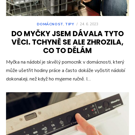
DOMÁCNOST
,
TIPY
/
24. 6. 2023
DO MYČKY JSEM DÁVALA TYTO
VĚCI. TCHYNĚ SE ALE ZHROZILA,
CO TO DĚLÁM
Myčka na nádobí je skvělý pomocník v domácnosti, který
může ušetřit hodiny práce a často dokáže vyčistit nádobí
dokonaleji, než když ho myjeme ručně. I…