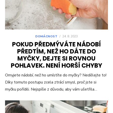
DOMÁCNOST
/
24. 8. 2023
POKUD PŘEDMÝVÁTE NÁDOBÍ
PŘEDTÍM, NEŽ HO DÁTE DO
MYČKY, DEJTE SI ROVNOU
POHLAVEK. NENÍ HORŠÍ CHYBY
Omyjete nádobí, než ho umístíte do myčky? Nedělejte to!
Díky tomuto postupu zcela ztrácí smysl, proč jste si
myčku pořídili. Nejspíše z důvodu, aby vám ušetřila…