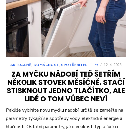
AKTUÁLNĚ
,
DOMÁCNOST
,
SPOTŘEBITEL
,
TIPY
/
12. 4. 2023
ZA MYČKU NÁDOBÍ TEĎ ŠETŘÍM
NĚKOLIK STOVEK MĚSÍČNĚ. STAČÍ
STISKNOUT JEDNO TLAČÍTKO, ALE
LIDÉ O TOM VŮBEC NEVÍ
Pakliže vybíráte novu myčku nádobí, určitě se zaměřte na
parametry týkající se spotřeby vody, elektrické energie a
hlučnosti. Ostatní parametry, jako velikost, typ a funkce,…