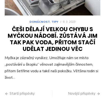
DOMÁCNOST
,
TIPY
/
8. 3. 2023
ČEŠI DĚLAJÍ VELKOU CHYBU S
MYČKOU NÁDOBÍ. ZŮSTÁVÁ JIM
TAK PAK VODA, PŘITOM STAČÍ
UDĚLAT JEDINOU VĚC
Myčka je zázračný vynález. Umožňuje nám se místo
„postávání u škopku“ věnovat zajímavějším činnostem,
přitom šetříme vodu a také naši pokožku. Většina rodin si
život…
Navigace
Starší příspěvky
Novější příspěvky
pro