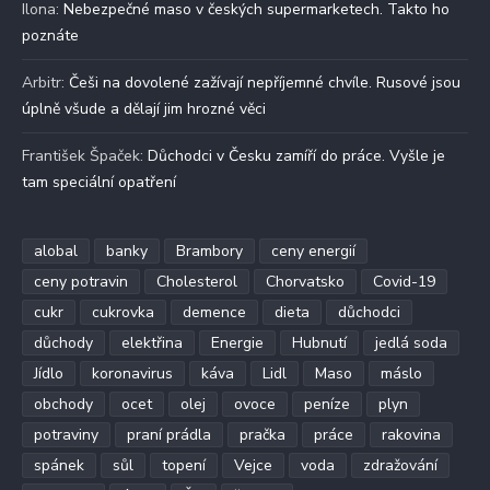
Ilona
:
Nebezpečné maso v českých supermarketech. Takto ho
poznáte
Arbitr
:
Češi na dovolené zažívají nepříjemné chvíle. Rusové jsou
úplně všude a dělají jim hrozné věci
František Špaček
:
Důchodci v Česku zamíří do práce. Vyšle je
tam speciální opatření
alobal
banky
Brambory
ceny energií
ceny potravin
Cholesterol
Chorvatsko
Covid-19
cukr
cukrovka
demence
dieta
důchodci
důchody
elektřina
Energie
Hubnutí
jedlá soda
Jídlo
koronavirus
káva
Lidl
Maso
máslo
obchody
ocet
olej
ovoce
peníze
plyn
potraviny
praní prádla
pračka
práce
rakovina
spánek
sůl
topení
Vejce
voda
zdražování