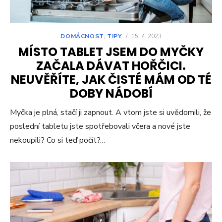
DOMÁCNOST
,
TIPY
/
15. 4. 2023
MÍSTO TABLET JSEM DO MYČKY
ZAČALA DÁVAT HOŘČICI.
NEUVĚŘÍTE, JAK ČISTÉ MÁM OD TÉ
DOBY NÁDOBÍ
Myčka je plná, stačí ji zapnout. A vtom jste si uvědomili, že
poslední tabletu jste spotřebovali včera a nové jste
nekoupili? Co si teď počít?…