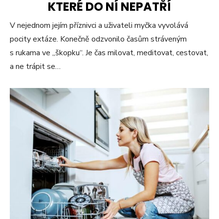
KTERÉ DO NÍ NEPATŘÍ
V nejednom jejím příznivci a uživateli myčka vyvolává
pocity extáze. Konečně odzvonilo časům stráveným
s rukama ve „škopku“. Je čas milovat, meditovat, cestovat,
a ne trápit se…