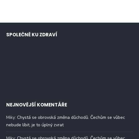
SPOLEČNĚ KU ZDRAVÍ
NEJNOVĚJŠÍ KOMENTÁŘE
Miky
:
Chystá se obrovská změna důchodů. Čechům se vůbec
nebude líbit, je to úplný zvrat
Miky
:
Chystá se obrovská změna důchodů. Čechům se vůbec