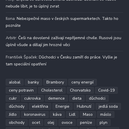
nebude líbit, je to úplný zvrat
Ilona
:
Nebezpečné maso v českých supermarketech. Takto ho
poznáte
Arbitr
:
Češi na dovolené zažívají nepříjemné chvíle. Rusové jsou
úplně všude a dělají jim hrozné věci
František Špaček
:
Důchodci v Česku zamíří do práce. Vyšle je
tam speciální opatření
alobal
banky
Brambory
ceny energií
ceny potravin
Cholesterol
Chorvatsko
Covid-19
cukr
cukrovka
demence
dieta
důchodci
důchody
elektřina
Energie
Hubnutí
jedlá soda
Jídlo
koronavirus
káva
Lidl
Maso
máslo
obchody
ocet
olej
ovoce
peníze
plyn