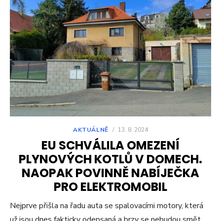
AKTUÁLNĚ
/
13. 8. 2024
EU SCHVÁLILA OMEZENÍ
PLYNOVÝCH KOTLŮ V DOMECH.
NAOPAK POVINNĚ NABÍJEČKA
PRO ELEKTROMOBIL
Nejprve přišla na řadu auta se spalovacími motory, která
už jsou dnes fakticky odepsaná a brzy se nebudou smět