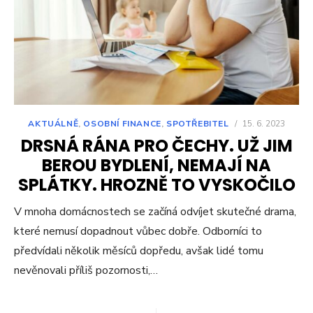
AKTUÁLNĚ
,
OSOBNÍ FINANCE
,
SPOTŘEBITEL
/
15. 6. 2023
DRSNÁ RÁNA PRO ČECHY. UŽ JIM
BEROU BYDLENÍ, NEMAJÍ NA
SPLÁTKY. HROZNĚ TO VYSKOČILO
V mnoha domácnostech se začíná odvíjet skutečné drama,
které nemusí dopadnout vůbec dobře. Odborníci to
předvídali několik měsíců dopředu, avšak lidé tomu
nevěnovali příliš pozornosti,…