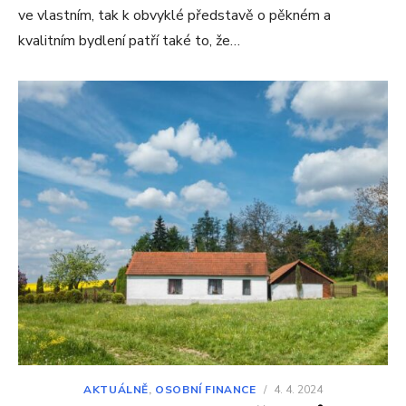
ve vlastním, tak k obvyklé představě o pěkném a
kvalitním bydlení patří také to, že…
AKTUÁLNĚ
,
OSOBNÍ FINANCE
/
4. 4. 2024