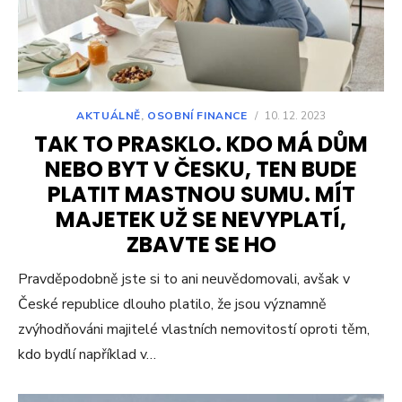
AKTUÁLNĚ
,
OSOBNÍ FINANCE
/
10. 12. 2023
TAK TO PRASKLO. KDO MÁ DŮM
NEBO BYT V ČESKU, TEN BUDE
PLATIT MASTNOU SUMU. MÍT
MAJETEK UŽ SE NEVYPLATÍ,
ZBAVTE SE HO
Pravděpodobně jste si to ani neuvědomovali, avšak v
České republice dlouho platilo, že jsou významně
zvýhodňováni majitelé vlastních nemovitostí oproti těm,
kdo bydlí například v…