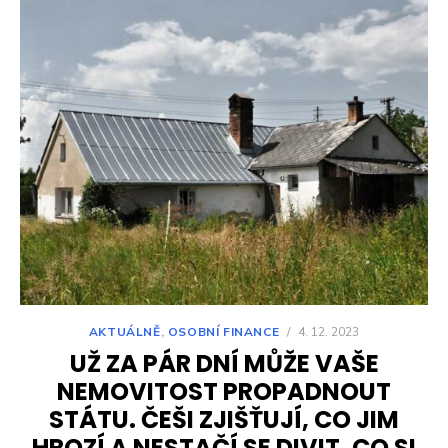
AKTUÁLNĚ
,
OSOBNÍ FINANCE
/
4. 12. 2023
UŽ ZA PÁR DNÍ MŮŽE VAŠE
NEMOVITOST PROPADNOUT
STÁTU. ČEŠI ZJIŠŤUJÍ, CO JIM
HROZÍ A NESTAČÍ SE DIVIT. CO SI