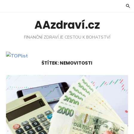
Skip
to
content
AAzdraví.cz
FINANČNÍ ZDRAVÍ JE CESTOU K BOHATSTVÍ
ŠTÍTEK:
NEMOVITOSTI