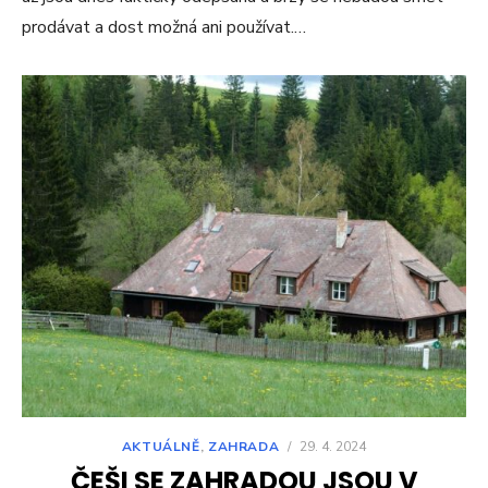
prodávat a dost možná ani používat.…
AKTUÁLNĚ
,
ZAHRADA
/
29. 4. 2024
ČEŠI SE ZAHRADOU JSOU V