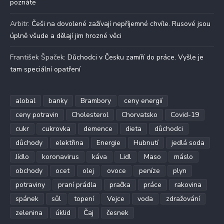
poznáte
Arbitr
:
Češi na dovolené zažívají nepříjemné chvíle. Rusové jsou
úplně všude a dělají jim hrozné věci
František Špaček
:
Důchodci v Česku zamíří do práce. Vyšle je
tam speciální opatření
alobal
banky
Brambory
ceny energií
ceny potravin
Cholesterol
Chorvatsko
Covid-19
cukr
cukrovka
demence
dieta
důchodci
důchody
elektřina
Energie
Hubnutí
jedlá soda
Jídlo
koronavirus
káva
Lidl
Maso
máslo
obchody
ocet
olej
ovoce
peníze
plyn
potraviny
praní prádla
pračka
práce
rakovina
spánek
sůl
topení
Vejce
voda
zdražování
zelenina
úklid
Čaj
česnek