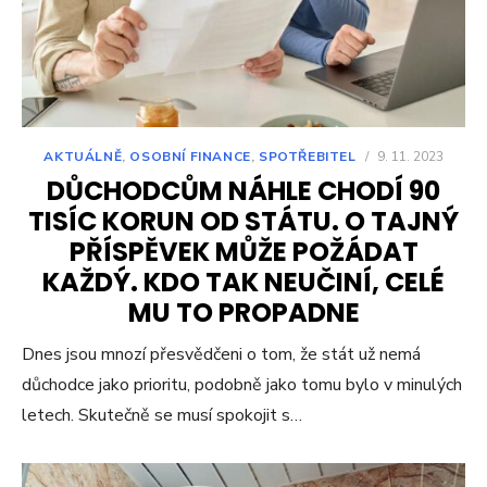
AKTUÁLNĚ
,
OSOBNÍ FINANCE
,
SPOTŘEBITEL
/
9. 11. 2023
DŮCHODCŮM NÁHLE CHODÍ 90
TISÍC KORUN OD STÁTU. O TAJNÝ
PŘÍSPĚVEK MŮŽE POŽÁDAT
KAŽDÝ. KDO TAK NEUČINÍ, CELÉ
MU TO PROPADNE
Dnes jsou mnozí přesvědčeni o tom, že stát už nemá
důchodce jako prioritu, podobně jako tomu bylo v minulých
letech. Skutečně se musí spokojit s…