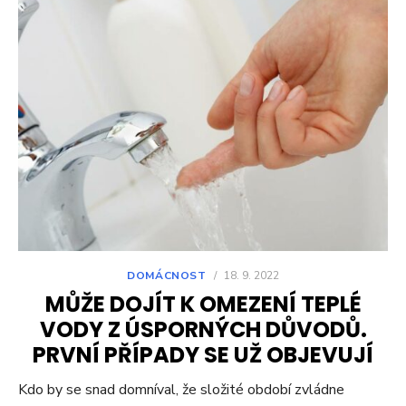
DOMÁCNOST
/
18. 9. 2022
MŮŽE DOJÍT K OMEZENÍ TEPLÉ
VODY Z ÚSPORNÝCH DŮVODŮ.
PRVNÍ PŘÍPADY SE UŽ OBJEVUJÍ
Kdo by se snad domníval, že složité období zvládne