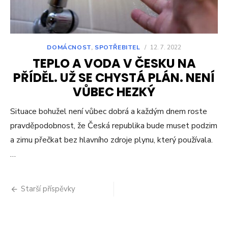
DOMÁCNOST
,
SPOTŘEBITEL
/
12. 7. 2022
TEPLO A VODA V ČESKU NA
PŘÍDĚL. UŽ SE CHYSTÁ PLÁN. NENÍ
VŮBEC HEZKÝ
Situace bohužel není vůbec dobrá a každým dnem roste
pravděpodobnost, že Česká republika bude muset podzim
a zimu přečkat bez hlavního zdroje plynu, který používala.
…
Navigace
Starší příspěvky
pro
příspěvky