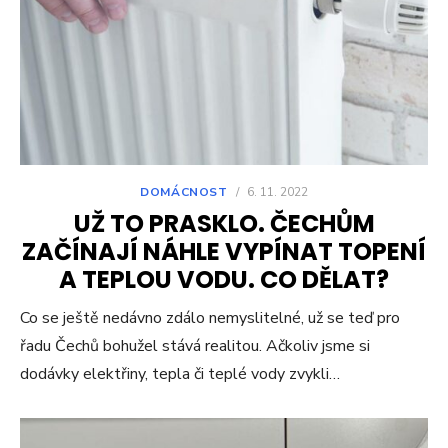
DOMÁCNOST
/
6. 11. 2022
UŽ TO PRASKLO. ČECHŮM
ZAČÍNAJÍ NÁHLE VYPÍNAT TOPENÍ
A TEPLOU VODU. CO DĚLAT?
Co se ještě nedávno zdálo nemyslitelné, už se teď pro
řadu Čechů bohužel stává realitou. Ačkoliv jsme si
dodávky elektřiny, tepla či teplé vody zvykli…