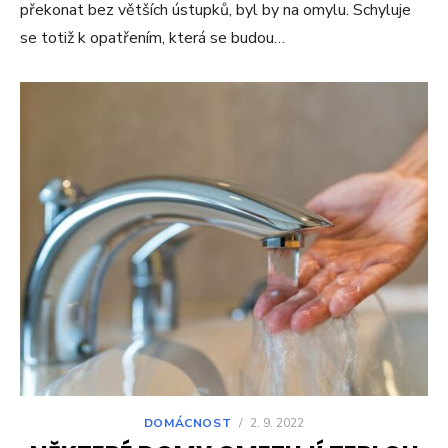
překonat bez větších ústupků, byl by na omylu. Schyluje
se totiž k opatřením, která se budou…
DOMÁCNOST
/
2. 9. 2022