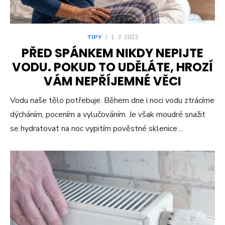
TIPY
/
1. 3. 2023
PŘED SPÁNKEM NIKDY NEPIJTE
VODU. POKUD TO UDĚLÁTE, HROZÍ
VÁM NEPŘÍJEMNÉ VĚCI
Vodu naše tělo potřebuje. Během dne i noci vodu ztrácíme
dýcháním, pocením a vylučováním. Je však moudré snažit
se hydratovat na noc vypitím pověstné sklenice…