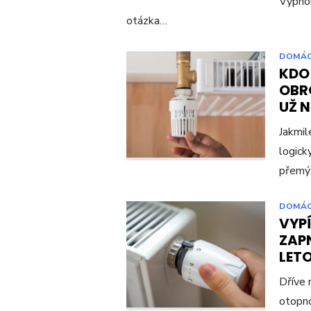
Vypnou
otázka…
DOMÁ
KDO
OBR
UŽ 
Jakmil
logick
přemýš
DOMÁ
VYP
ZAP
LETO
Dříve 
otopno