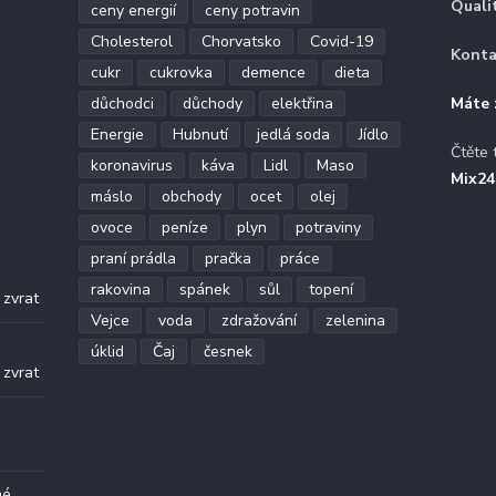
Quali
ceny energií
ceny potravin
Cholesterol
Chorvatsko
Covid-19
Konta
cukr
cukrovka
demence
dieta
důchodci
důchody
elektřina
Máte 
Energie
Hubnutí
jedlá soda
Jídlo
Čtěte 
koronavirus
káva
Lidl
Maso
Mix24
máslo
obchody
ocet
olej
ovoce
peníze
plyn
potraviny
praní prádla
pračka
práce
.
rakovina
spánek
sůl
topení
 zvrat
Vejce
voda
zdražování
zelenina
.
úklid
Čaj
česnek
 zvrat
né