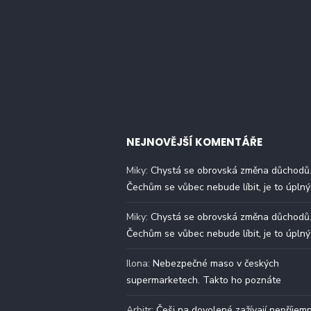
NEJNOVĚJŠÍ KOMENTÁŘE
Miky
:
Chystá se obrovská změna důchodů
Čechům se vůbec nebude líbit, je to úplný
Miky
:
Chystá se obrovská změna důchodů
Čechům se vůbec nebude líbit, je to úplný
Ilona
:
Nebezpečné maso v českých
supermarketech. Takto ho poznáte
Arbitr
:
Češi na dovolené zažívají nepříjem