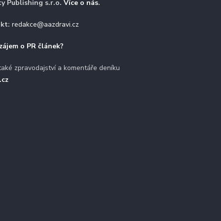
ty Publishing s.r.o.
Více o nás
.
kt:
redakce@aazdravi.cz
zájem o PR článek?
také zpravodajství a komentáře deníku
.cz