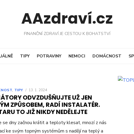
AAzdraví.cz
FINANČNÍ ZDRAVÍ JE CESTOU K BOHATSTVÍ
UÁLNĚ
TIPY
POTRAVINY
NEMOCI
DOMÁCNOST
SP
CNOST
,
TIPY
/
13. 1. 2024
IÁTORY ODVZDUŠŇUJTE UŽ JEN
ÝM ZPŮSOBEM, RADÍ INSTALATÉR.
ARU TO JIŽ NIKDY NEDĚLEJTE
e se dny začnou krátit a teploty klesat, mnozí z nás
ací ke svým topným systémům s nadějí na teplý a