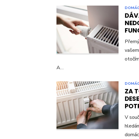
DOMÁ
DÁV
NED
FUN
Přemýš
vašem 
otočím
A…
DOMÁ
ZA T
DESE
POT
V souč
hledám
domácn