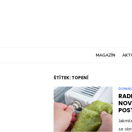
Skip
to
content
MAGAZÍN
AKT
ŠTÍTEK:
TOPENÍ
DOMÁ
RAD
NOV
POST
Jakmil
se obr