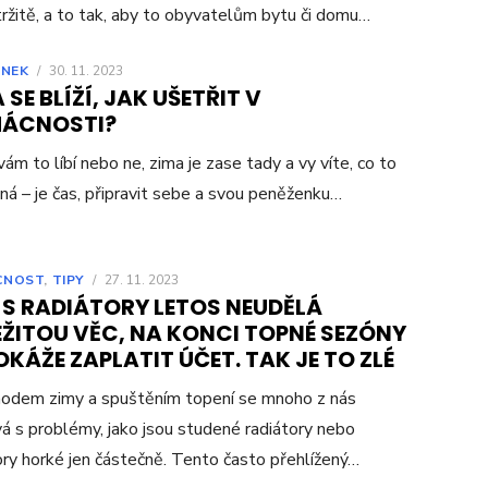
ržitě, a to tak, aby to obyvatelům bytu či domu…
ÁNEK
/
30. 11. 2023
 SE BLÍŽÍ, JAK UŠETŘIT V
ÁCNOSTI?
vám to líbí nebo ne, zima je zase tady a vy víte, co to
á – je čas, připravit sebe a svou peněženku…
CNOST
,
TIPY
/
27. 11. 2023
 S RADIÁTORY LETOS NEUDĚLÁ
EŽITOU VĚC, NA KONCI TOPNÉ SEZÓNY
KÁŽE ZAPLATIT ÚČET. TAK JE TO ZLÉ
hodem zimy a spuštěním topení se mnoho z nás
á s problémy, jako jsou studené radiátory nebo
ory horké jen částečně. Tento často přehlížený…