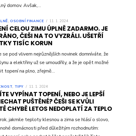
lný domov. Avšak,…
LNĚ
,
OSOBNÍ FINANCE
/
11. 1. 2024
NÍ CELOU ZIMU ÚPLNĚ ZADARMO. JE
ÁNO, ČEŠI NA TO VYZRÁLI. UŠETŘÍ
ÍTKY TISÍC KORUN
e se pod vlivem nejrůznějších novinek domníváte, že
lynu a elektřiny už se umoudřily, a že je opět možné
it topení na plno, zřejmě…
CNOST
,
TIPY
/
11. 1. 2024
TE VYPÍNAT TOPENÍ, NEBO JE LEPŠÍ
ECHAT PUŠTĚNÉ? ČEŠI SE KVŮLI
TÉ CHYBĚ LETOS NEDOPLATÍ ZA TEPLO
rok, jakmile teploty klesnou a zima se hlásí o slovo,
mnohé domácnosti před důležitým rozhodnutím: