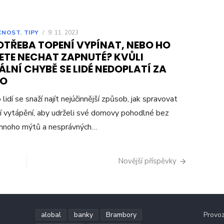
CNOST
,
TIPY
/
9. 11. 2023
OTŘEBA TOPENÍ VYPÍNAT, NEBO HO
ETE NECHAT ZAPNUTÉ? KVŮLI
LNÍ CHYBĚ SE LIDÉ NEDOPLATÍ ZA
LO
lidí se snaží najít nejúčinnější způsob, jak spravovat
 vytápění, aby udrželi své domovy pohodlné bez
 mnoho mýtů a nesprávných…
Novější příspěvky
alobal
banky
Brambory
Provo