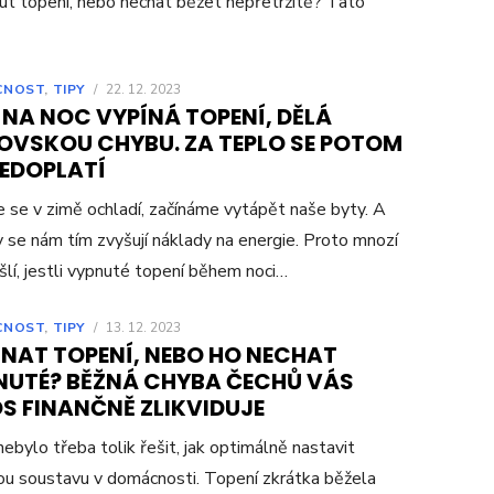
t topení, nebo nechat běžet nepřetržitě? Tato
CNOST
,
TIPY
/
22. 12. 2023
 NA NOC VYPÍNÁ TOPENÍ, DĚLÁ
OVSKOU CHYBU. ZA TEPLO SE POTOM
NEDOPLATÍ
e se v zimě ochladí, začínáme vytápět naše byty. A
y se nám tím zvyšují náklady na energie. Proto mnozí
lí, jestli vypnuté topení během noci…
CNOST
,
TIPY
/
13. 12. 2023
ÍNAT TOPENÍ, NEBO HO NECHAT
NUTÉ? BĚŽNÁ CHYBA ČECHŮ VÁS
S FINANČNĚ ZLIKVIDUJE
nebylo třeba tolik řešit, jak optimálně nastavit
u soustavu v domácnosti. Topení zkrátka běžela