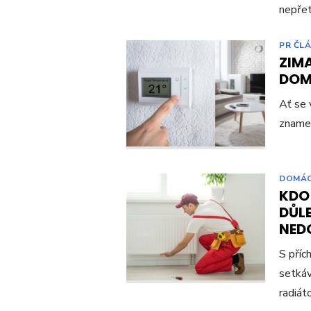
nepřet
PR ČL
ZIMA
DOM
Ať se 
znamen
DOMÁ
KDO
DŮL
NEDO
S příc
setkáv
radiát