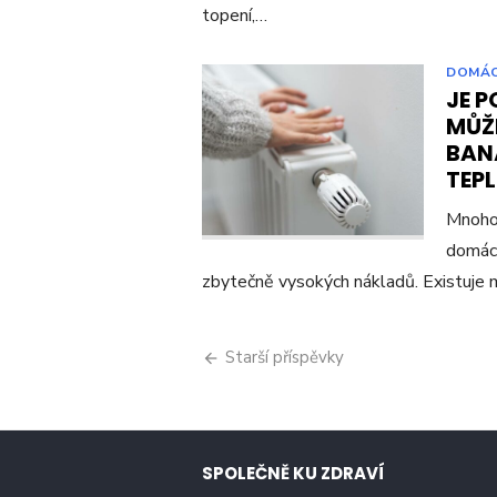
topení,…
DOMÁ
JE P
MŮŽ
BANÁ
TEP
Mnoho 
domácí
zbytečně vysokých nákladů. Existuje
Navigace
Starší příspěvky
pro
příspěvky
SPOLEČNĚ KU ZDRAVÍ