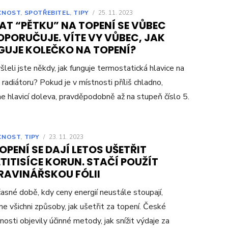
CNOST
,
SPOTŘEBITEL
,
TIPY
/
25. 11. 2023
AT “PĚTKU” NA TOPENÍ SE VŮBEC
OPORUČUJE. VÍTE VY VŮBEC, JAK
GUJE KOLEČKO NA TOPENÍ?
leli jste někdy, jak funguje termostatická hlavice na
radiátoru? Pokud je v místnosti příliš chladno,
e hlavicí doleva, pravděpodobně až na stupeň číslo 5.
CNOST
,
TIPY
/
23. 11. 2023
OPENÍ SE DAJÍ LETOS UŠETŘIT
TITISÍCE KORUN. STAČÍ POUŽÍT
RAVINÁŘSKOU FÓLII
asné době, kdy ceny energií neustále stoupají,
e všichni způsoby, jak ušetřit za topení. České
osti objevily účinné metody, jak snížit výdaje za