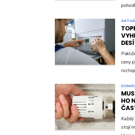
pohod
AKTUÁ
TOPE
VYHR
DES
Pakliž
ceny p
roztop
DOMÁ
MUSÍ
HO N
ČAS
Každý 
stojí 