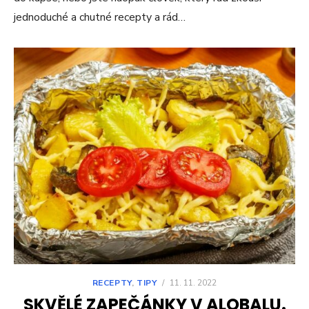
jednoduché a chutné recepty a rád…
RECEPTY
,
TIPY
/
11. 11. 2022
SKVĚLÉ ZAPEČÁNKY V ALOBALU.