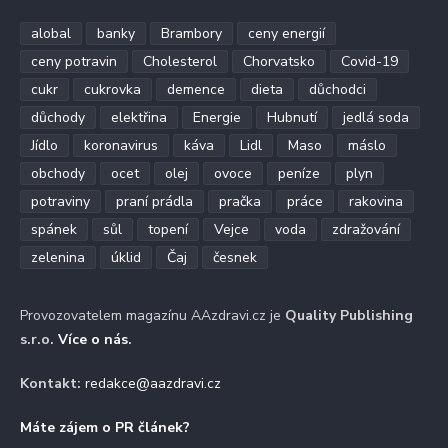
alobal
banky
Brambory
ceny energií
ceny potravin
Cholesterol
Chorvatsko
Covid-19
cukr
cukrovka
demence
dieta
důchodci
důchody
elektřina
Energie
Hubnutí
jedlá soda
Jídlo
koronavirus
káva
Lidl
Maso
máslo
obchody
ocet
olej
ovoce
peníze
plyn
potraviny
praní prádla
pračka
práce
rakovina
spánek
sůl
topení
Vejce
voda
zdražování
zelenina
úklid
Čaj
česnek
Provozovatelem magazínu AAzdravi.cz je
Quality Publishing
s.r.o.
Více o nás
.
Kontakt:
redakce@aazdravi.cz
Máte zájem o PR článek?