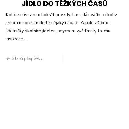
JÍDLO DO TĚŽKÝCH ČASŮ
Kolik z nás si mnohokrát povzdychne: „Já uvařím cokoliv,
jenom mi prosím dejte nějaký nápad.“ A pak sjíždíme
jídelníčky školních jídelen, abychom vyždímaly trochu
inspirace.…
Navigace
Starší příspěvky
pro
příspěvky