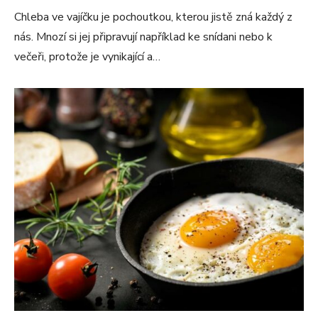
Chleba ve vajíčku je pochoutkou, kterou jistě zná každý z
nás. Mnozí si jej připravují například ke snídani nebo k
večeři, protože je vynikající a…