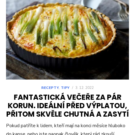
RECEPTY
,
TIPY
/
3. 12. 2022
FANTASTICKÁ VEČEŘE ZA PÁR
KORUN. IDEÁLNÍ PŘED VÝPLATOU,
PŘITOM SKVĚLE CHUTNÁ A ZASYTÍ
Pokud patříte k lidem, kteří mají na konci měsíce hluboko
do kapse, nebo jste naopak člověk, který rád zkouší