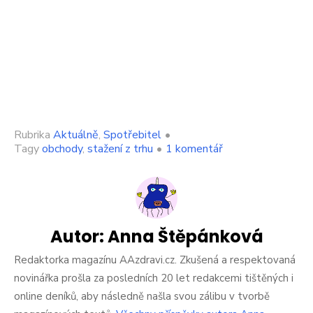
Rubrika
Aktuálně
,
Spotřebitel
•
u
Tagy
obchody
,
stažení z trhu
•
1 komentář
textu
s
názvem
Tohle
máslo
okamžitě
Autor:
Anna Štěpánková
vyhoďte
do
Redaktorka magazínu AAzdravi.cz. Zkušená a respektovaná
koše.
novinářka prošla za posledních 20 let redakcemi tištěných i
Prodávalo
online deníků, aby následně našla svou zálibu v tvorbě
se