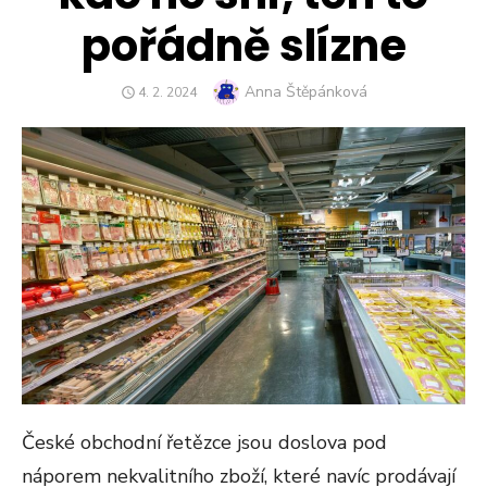
pořádně slízne
Author
Anna Štěpánková
POSTED
4. 2. 2024
ON
České obchodní řetězce jsou doslova pod
náporem nekvalitního zboží, které navíc prodávají