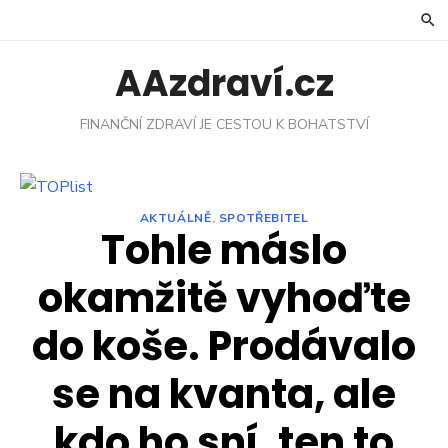
Skip
to
content
AAzdraví.cz
FINANČNÍ ZDRAVÍ JE CESTOU K BOHATSTVÍ
AKTUÁLNĚ
,
SPOTŘEBITEL
Tohle máslo
okamžitě vyhoďte
do koše. Prodávalo
se na kvanta, ale
kdo ho sní, ten to