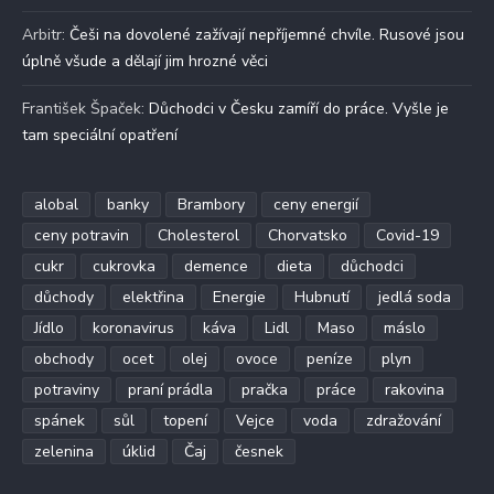
Arbitr
:
Češi na dovolené zažívají nepříjemné chvíle. Rusové jsou
úplně všude a dělají jim hrozné věci
František Špaček
:
Důchodci v Česku zamíří do práce. Vyšle je
tam speciální opatření
alobal
banky
Brambory
ceny energií
ceny potravin
Cholesterol
Chorvatsko
Covid-19
cukr
cukrovka
demence
dieta
důchodci
důchody
elektřina
Energie
Hubnutí
jedlá soda
Jídlo
koronavirus
káva
Lidl
Maso
máslo
obchody
ocet
olej
ovoce
peníze
plyn
potraviny
praní prádla
pračka
práce
rakovina
spánek
sůl
topení
Vejce
voda
zdražování
zelenina
úklid
Čaj
česnek