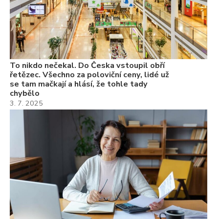
22
Če
Ně
7.
To nikdo nečekal. Do Česka vstoupil obří
řetězec. Všechno za poloviční ceny, lidé už
se tam mačkají a hlásí, že tohle tady
chybělo
3. 7. 2025