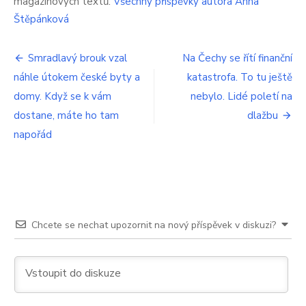
magazínových textů.
Všechny příspěvky autora Anna
na
kvanta,
Štěpánková
ale
kdo
Navigace
ho
Smradlavý brouk vzal
Na Čechy se řítí finanční
sní,
náhle útokem české byty a
katastrofa. To tu ještě
pro
ten
domy. Když se k vám
nebylo. Lidé poletí na
to
příspěvek
pořádně
dostane, máte ho tam
dlažbu
slízne
napořád
Chcete se nechat upozornit na nový příspěvek v diskuzi?