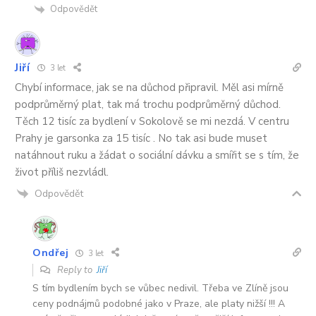
Odpovědět
Jiří
3 let
Chybí informace, jak se na důchod připravil. Měl asi mírně
podprůměrný plat, tak má trochu podprůměrný důchod.
Těch 12 tisíc za bydlení v Sokolově se mi nezdá. V centru
Prahy je garsonka za 15 tisíc . No tak asi bude muset
natáhnout ruku a žádat o sociální dávku a smířit se s tím, že
život příliš nezvládl.
Odpovědět
Ondřej
3 let
Reply to
Jiří
S tím bydlením bych se vůbec nedivil. Třeba ve Zlíně jsou
ceny podnájmů podobné jako v Praze, ale platy nižší !!! A