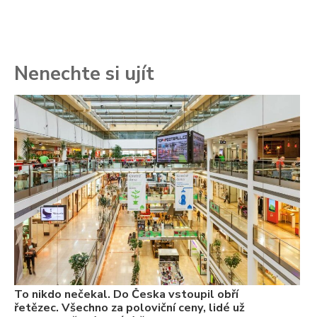
Nenechte si ujít
To
ře
se
ch
3.
Va
ne
ch
22
Če
Ně
7.
To nikdo nečekal. Do Česka vstoupil obří
řetězec. Všechno za poloviční ceny, lidé už