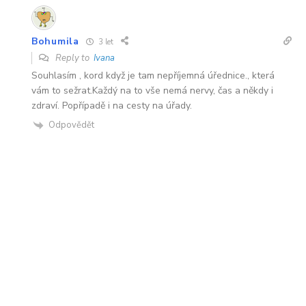
Bohumila
3 let
Reply to
Ivana
Souhlasím , kord když je tam nepříjemná úřednice., která
vám to sežrat.Každý na to vše nemá nervy, čas a někdy i
zdraví. Popřípadě i na cesty na úřady.
Odpovědět