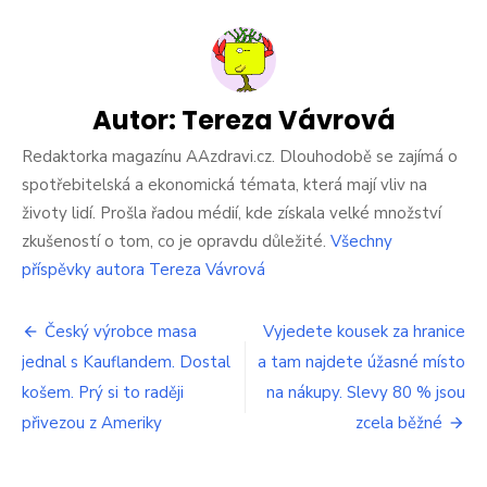
textu
s
názvem
Tohle
už
přehnali.
Autor:
Tereza Vávrová
Ať
si
Redaktorka magazínu AAzdravi.cz. Dlouhodobě se zajímá o
zkusí
spotřebitelská a ekonomická témata, která mají vliv na
za
životy lidí. Prošla řadou médií, kde získala velké množství
můj
zkušeností o tom, co je opravdu důležité.
Všechny
důchod
žít,
příspěvky autora Tereza Vávrová
já
už
Navigace
to
Český výrobce masa
Vyjedete kousek za hranice
nedám.
jednal s Kauflandem. Dostal
a tam najdete úžasné místo
pro
Důchodce
košem. Prý si to raději
na nákupy. Slevy 80 % jsou
ze
příspěvek
Sokolova
přivezou z Ameriky
zcela běžné
promluvil
hodně
ostře