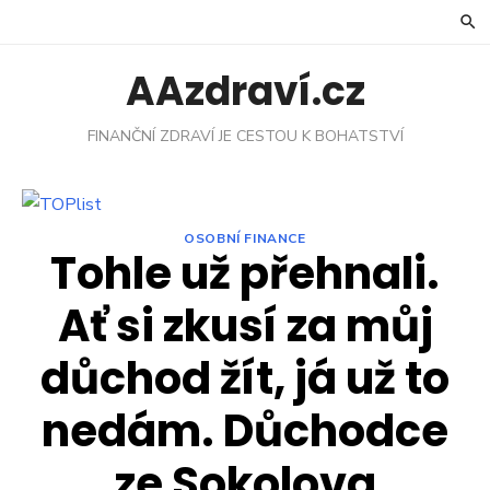
Skip
to
content
AAzdraví.cz
FINANČNÍ ZDRAVÍ JE CESTOU K BOHATSTVÍ
OSOBNÍ FINANCE
Tohle už přehnali.
Ať si zkusí za můj
důchod žít, já už to
nedám. Důchodce
ze Sokolova