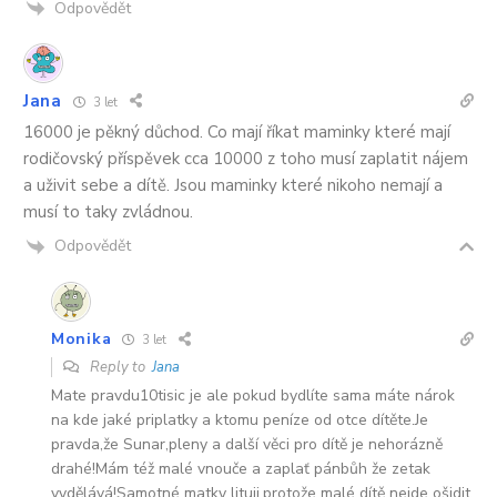
Odpovědět
Jana
3 let
16000 je pěkný důchod. Co mají říkat maminky které mají
rodičovský příspěvek cca 10000 z toho musí zaplatit nájem
a uživit sebe a dítě. Jsou maminky které nikoho nemají a
musí to taky zvládnou.
Odpovědět
Monika
3 let
Reply to
Jana
Mate pravdu10tisic je ale pokud bydlíte sama máte nárok
na kde jaké priplatky a ktomu peníze od otce dítěte.Je
pravda,že Sunar,pleny a další věci pro dítě je nehorázně
drahé!Mám též malé vnouče a zaplať pánbůh že zetak
vydělává!Samotné matky lituji,protože malé dítě nejde ošidit