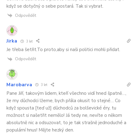
když se dotyčný o sebe postará. Tak si vybrat.
Odpovědět
Jirka
3 let
Je třeba šetřit.To proto,aby si naši politici mohli přidat.
Odpovědět
Marobarva
3 let
Pane Jiří, takovým lidem, kteří všechno vidí hned špatně…,
že my důchodci lžeme, bych přála okusit to stejné… Co
když spousta [teď už] důchodců za bolševické éry, tu
možnost si našetřit nemělo! Já tedy ne, nevíte o někom
absolutně nic a odsuzovat, to je tak strašně jednoduché a
populární hnus! Mějte hezký den.