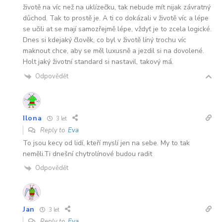
životě na víc než na uklízečku, tak nebude mít nijak závratný
důchod. Tak to prostě je. A ti co dokázali v životě víc a lépe
se učili at se mají samozřejmě lépe, vždyť je to zcela logické.
Dnes si kdejaký člověk, co byl v životě líný trochu víc
maknout chce, aby se měl luxusně a jezdil si na dovolené.
Holt jaký životní standard si nastavil, takový má.
Odpovědět
Ilona
3 let
Reply to
Eva
To jsou kecy od lidí, kteří myslí jen na sebe. My to tak
neměli.Ti dnešní chytrolínové budou radit
Odpovědět
Jan
3 let
Reply to
Eva