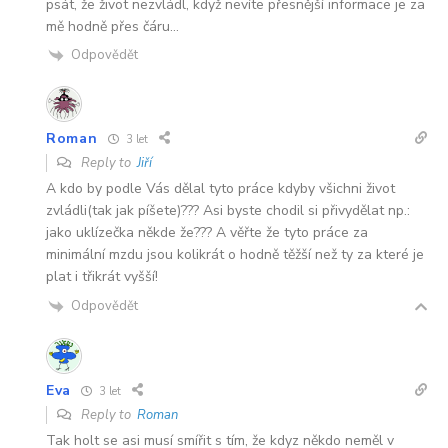
psát, že život nezvládl, když nevíte přesnější informace je za
mě hodně přes čáru…
Odpovědět
Roman
3 let
Reply to
Jiří
A kdo by podle Vás dělal tyto práce kdyby všichni život
zvládli(tak jak píšete)??? Asi byste chodil si přivydělat np.:
jako uklízečka někde že??? A věřte že tyto práce za
minimální mzdu jsou kolikrát o hodně těžší než ty za které je
plat i třikrát vyšší!
Odpovědět
Eva
3 let
Reply to
Roman
Tak holt se asi musí smířit s tím, že kdyz někdo neměl v