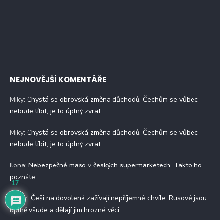
NEJNOVĚJŠÍ KOMENTÁŘE
Miky
:
Chystá se obrovská změna důchodů. Čechům se vůbec
nebude líbit, je to úplný zvrat
Miky
:
Chystá se obrovská změna důchodů. Čechům se vůbec
nebude líbit, je to úplný zvrat
Ilona
:
Nebezpečné maso v českých supermarketech. Takto ho
poznáte
17
Arbitr
:
Češi na dovolené zažívají nepříjemné chvíle. Rusové jsou
úplně všude a dělají jim hrozné věci