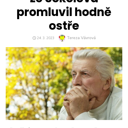
promluvil hodně
ostře
Author
Tereza Vávrová
POSTED
24. 3. 2023
ON