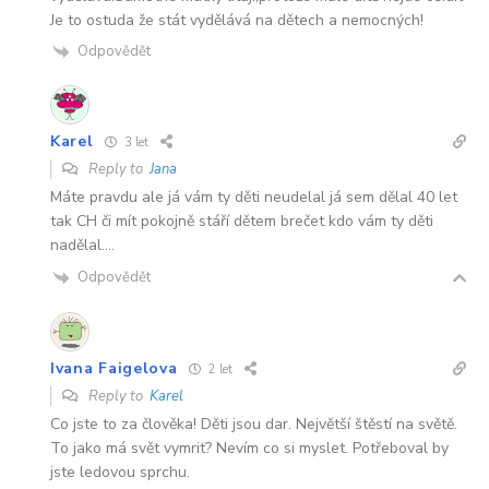
Je to ostuda že stát vydělává na dětech a nemocných!
Odpovědět
Karel
3 let
Reply to
Jana
Máte pravdu ale já vám ty děti neudelal já sem dělal 40 let
tak CH či mít pokojně stáří dětem brečet kdo vám ty děti
nadělal….
Odpovědět
Ivana Faigelova
2 let
Reply to
Karel
Co jste to za člověka! Děti jsou dar. Největší štěstí na světě.
To jako má svět vymrit? Nevím co si myslet. Potřeboval by
jste ledovou sprchu.