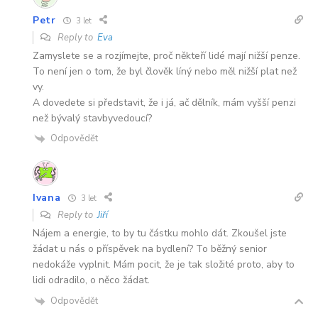
Petr
3 let
Reply to
Eva
Zamyslete se a rozjímejte, proč někteří lidé mají nižší penze.
To není jen o tom, že byl člověk líný nebo měl nižší plat než
vy.
A dovedete si představit, že i já, ač dělník, mám vyšší penzi
než bývalý stavbyvedoucí?
Odpovědět
Ivana
3 let
Reply to
Jiří
Nájem a energie, to by tu částku mohlo dát. Zkoušel jste
žádat u nás o příspěvek na bydlení? To běžný senior
nedokáže vyplnit. Mám pocit, že je tak složité proto, aby to
lidi odradilo, o něco žádat.
Odpovědět