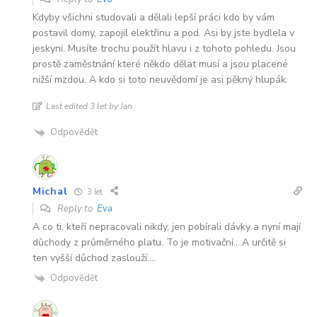
Kdyby všichni studovali a dělali lepší práci kdo by vám
postavil domy, zapojil elektřinu a pod. Asi by jste bydlela v
jeskyni. Musíte trochu použít hlavu i z tohoto pohledu. Jsou
prostě zaměstnání které někdo dělat musí a jsou placené
nižší mzdou. A kdo si toto neuvědomí je asi pěkný hlupák.
Last edited 3 let by Jan
Odpovědět
Michal
3 let
Reply to
Eva
A co ti, kteří nepracovali nikdy, jen pobírali dávky a nyní mají
důchody z průměrného platu. To je motivační….A určitě si
ten vyšší důchod zaslouží….
Odpovědět