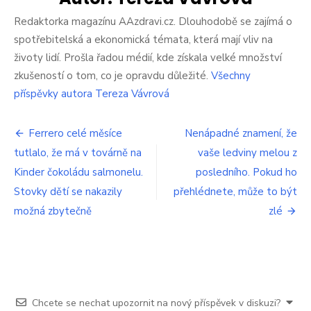
zabrání
rakovin
Redaktorka magazínu AAzdravi.cz. Dlouhodobě se zajímá o
a
spotřebitelská a ekonomická témata, která mají vliv na
to
životy lidí. Prošla řadou médií, kde získala velké množství
i
zkušeností o tom, co je opravdu důležité.
Všechny
v
případě
příspěvky autora Tereza Vávrová
kuřáků.
Vědci
Navigace
řekli,
Ferrero celé měsíce
Nenápadné znamení, že
kolik
tutlalo, že má v továrně na
vaše ledviny melou z
pro
je
Kinder čokoládu salmonelu.
posledního. Pokud ho
ho
příspěvek
třeba
Stovky dětí se nakazily
přehlédnete, může to být
vypít
možná zbytečně
zlé
za
den
Chcete se nechat upozornit na nový příspěvek v diskuzi?