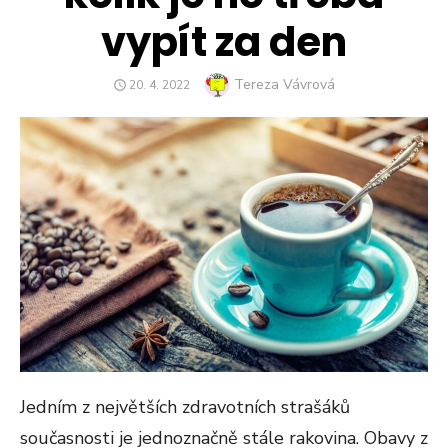
vypít za den
Author
Tereza Vávrová
POSTED
20. 4. 2022
ON
Jedním z největších zdravotních strašáků
současnosti je jednoznačně stále rakovina. Obavy z