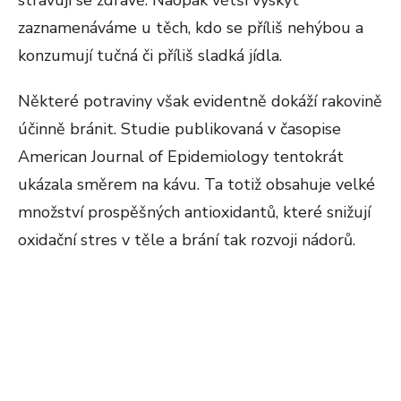
stravují se zdravě. Naopak větší výskyt
zaznamenáváme u těch, kdo se příliš nehýbou a
konzumují tučná či příliš sladká jídla.
Některé potraviny však evidentně dokáží rakovině
účinně bránit. Studie publikovaná v časopise
American Journal of Epidemiology tentokrát
ukázala směrem na kávu. Ta totiž obsahuje velké
množství prospěšných antioxidantů, které snižují
oxidační stres v těle a brání tak rozvoji nádorů.