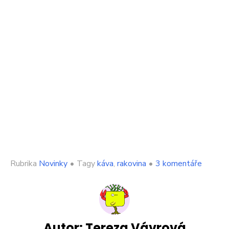
u
Rubrika
Novinky
•
Tagy
káva
,
rakovina
•
3 komentáře
textu
s
názvem
Úžasný
nápoj,
který
Autor:
Tereza Vávrová