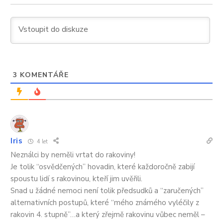
3
KOMENTÁŘE
Iris
4 let
Neználci by neměli vrtat do rakoviny!
Je tolik “osvědčených” hovadin, které každoročně zabijí
spoustu lidí s rakovinou, kteří jim uvěřili.
Snad u žádné nemoci není tolik předsudků a “zaručených”
alternativních postupů, které “mého známého vyléčily z
rakovin 4. stupně”…a který zřejmě rakovinu vůbec neměl –