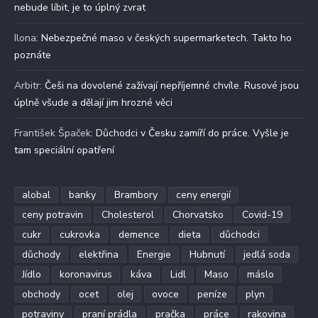
nebude líbit, je to úplný zvrat
Ilona
:
Nebezpečné maso v českých supermarketech. Takto ho
poznáte
Arbitr
:
Češi na dovolené zažívají nepříjemné chvíle. Rusové jsou
úplně všude a dělají jim hrozné věci
František Špaček
:
Důchodci v Česku zamíří do práce. Vyšle je
tam speciální opatření
alobal
banky
Brambory
ceny energií
ceny potravin
Cholesterol
Chorvatsko
Covid-19
cukr
cukrovka
demence
dieta
důchodci
důchody
elektřina
Energie
Hubnutí
jedlá soda
Jídlo
koronavirus
káva
Lidl
Maso
máslo
obchody
ocet
olej
ovoce
peníze
plyn
potraviny
praní prádla
pračka
práce
rakovina