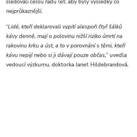
sledovali celou řadu let, aby byly výsledky co
nejprůkaznější.
“
Lidé, kteří deklarovali vypití alespoň čtyř šálků
kávy denně, mají o polovinu nižší riziko úmrtí na
rakovinu krku a úst, a to v porovnání s těmi, kteří
kávu nepijí nebo si ji dávají pouze občas,
” uvedla
vedoucí výzkumu, doktorka Janet Hildebrandová.