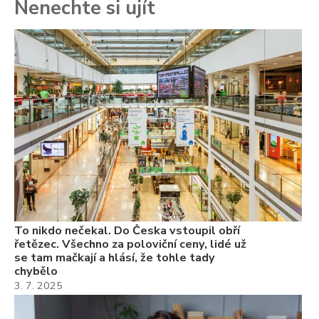
Nenechte si ujít
To
ře
se
ch
3.
Va
ne
ch
22
Če
Ně
7.
To nikdo nečekal. Do Česka vstoupil obří
řetězec. Všechno za poloviční ceny, lidé už
se tam mačkají a hlásí, že tohle tady
chybělo
3. 7. 2025