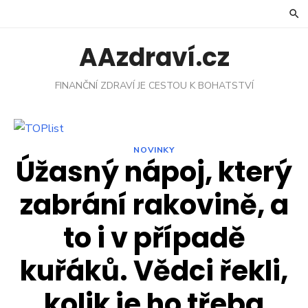
Skip
to
content
AAzdraví.cz
FINANČNÍ ZDRAVÍ JE CESTOU K BOHATSTVÍ
NOVINKY
Úžasný nápoj, který
zabrání rakovině, a
to i v případě
kuřáků. Vědci řekli,
kolik je ho třeba