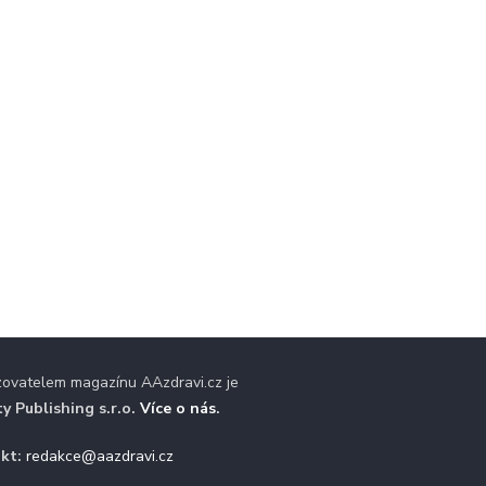
zovatelem magazínu AAzdravi.cz je
ty Publishing s.r.o.
Více o nás
.
kt:
redakce@aazdravi.cz