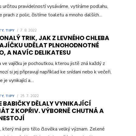
s určitou pravidelností vysáváme, vytíráme podlahu,
e prach z polic, čistíme toaletu a mnoho dalších…
TY
,
TIPY
/
7. 8. 2022
ONALÝ TRIK, JAK Z LEVNÉHO CHLEBA
VAJÍČKU UDĚLAT PLNOHODNOTNÉ
O, A NAVÍC DELIKATESU
 ve vajíčku je pochoutkou, kterou jistě zná každý z
ozí si jej připravují například ke snídani nebo k večeři,
 je vynikající a…
TY
,
TIPY
/
25. 7. 2022
E BABIČKY DĚLALY VYNIKAJÍCÍ
NÁT Z KOPŘIV. VÝBORNĚ CHUTNÁ A
 NESTOJÍ
, který má pro tělo člověka velký význam. Zelené