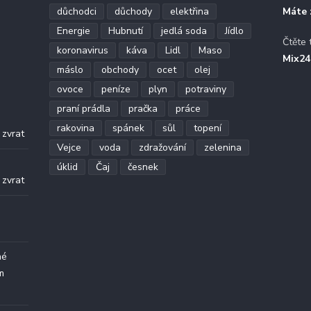
důchodci
důchody
elektřina
Máte 
Energie
Hubnutí
jedlá soda
Jídlo
Čtěte 
koronavirus
káva
Lidl
Maso
Mix24
máslo
obchody
ocet
olej
ovoce
peníze
plyn
potraviny
praní prádla
pračka
práce
.
rakovina
spánek
sůl
topení
 zvrat
Vejce
voda
zdražování
zelenina
.
úklid
Čaj
česnek
 zvrat
né
m