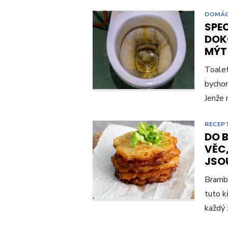
DOMÁ
SPE
DOK
MÝT 
Toalet
bychom
Jenže
RECEP
DO 
VĚC,
JSOU
Brambo
tuto k
každý 