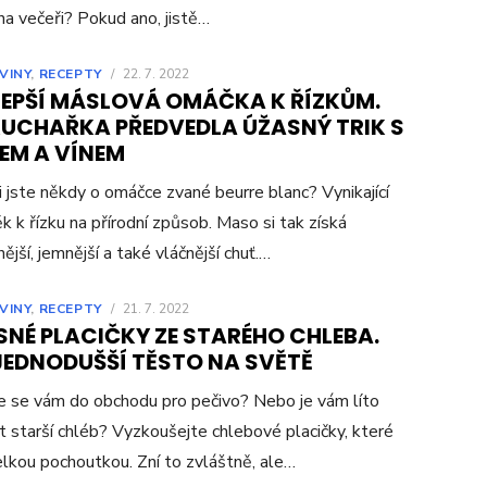
na večeři? Pokud ano, jistě…
VINY
,
RECEPTY
/
22. 7. 2022
LEPŠÍ MÁSLOVÁ OMÁČKA K ŘÍZKŮM.
KUCHAŘKA PŘEDVEDLA ÚŽASNÝ TRIK S
EM A VÍNEM
i jste někdy o omáčce zvané beurre blanc? Vynikající
k k řízku na přírodní způsob. Maso si tak získá
ější, jemnější a také vláčnější chuť.…
VINY
,
RECEPTY
/
21. 7. 2022
SNÉ PLACIČKY ZE STARÉHO CHLEBA.
JEDNODUŠŠÍ TĚSTO NA SVĚTĚ
 se vám do obchodu pro pečivo? Nebo je vám líto
t starší chléb? Vyzkoušejte chlebové placičky, které
elkou pochoutkou. Zní to zvláštně, ale…