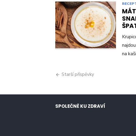
RECEP
MÁTE
SNAD
ŠPA
Krupic
najdou 
na kaš
Navigace
Starší příspěvky
pro
příspěvky
SPOLEČNĚ KU ZDRAVÍ