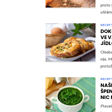
proto 
utírám
RECEP
DOK
VE 
JÍDL
Chleba
nás. Mn
protože
RECEP
NAŠ
ŠPE
NIC
Plevel