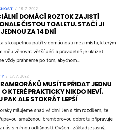
CNOST
/
19. 7. 2022
CIÁLNÍ DOMÁCÍ ROZTOK ZAJISTÍ
ONALE ČISTOU TOALETU. STAČÍ JI
JEDNOU ZA 14 DNÍ
a s koupelnou patří v domácnosti mezi místa, kterým
 měli věnovat větší péči a pravidelně je uklízet.
 ne vždy prahneme po tom, abychom…
TY
/
17. 7. 2022
BRAMBORÁKŮ MUSÍTE PŘIDAT JEDNU
 O KTERÉ PRAKTICKY NIKDO NEVÍ.
 PAK ALE STOKRÁT LEPŠÍ
ráky milujeme snad všichni. Jen s tím rozdílem, že
řupavou, smaženou, bramborovou dobrotu připravuje
z nás s mírnou odlišností. Ovšem, základ je jasný…