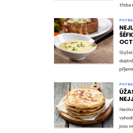
třeba 
POTRA
NEJ
ŠÉF
OCT
Slyšel
doplně
příjemn
POTRA
ÚŽA
NEJ
Nechce
vyhodi
jsou v