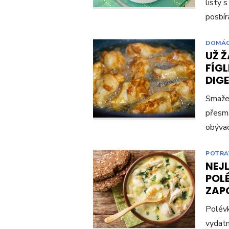
listy s
posbír
DOMÁ
UŽ Ž
FÍG
DIG
Smažen
přesma
obývac
POTRA
NEJL
POL
ZAP
Polévk
vydatn