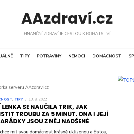
AAzdraví.cz
FINANČNÍ ZDRAVÍ JE CESTOU K BOHATSTVÍ
UÁLNĚ
TIPY
POTRAVINY
NEMOCI
DOMÁCNOST
SP
rka serveru AAzdravi.cz
CNOST
,
TIPY
/
13. 8. 2022
 LENKA SE NAUČILA TRIK, JAK
STIT TROUBU ZA 5 MINUT. ONA I JEJÍ
ARÁDKY JSOU Z NĚJ NADŠENÉ
chce mít svou domácnost krásně uklizenou a čistou,