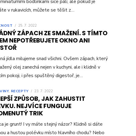
 miniaturními bodlinkami sice pálí, ale pokud je
áte v rukavicích, můžete se těšit z…
CNOST
/
25. 7. 2022
ÁDNÝ ZÁPACH ZE SMAŽENÍ. S TÍMTO
LEM NEPOTŘEBUJETE OKNO ANI
ESTOŘ
á jídla milujeme snad všichni. Ovšem zápach, který
žený olej zanechá nejen v kuchyni, ale i klidně v
ím pokoji, i přes spuštěný digestoř, je…
VINY
,
RECEPTY
/
23. 7. 2022
EPŠÍ ZPŮSOB, JAK ZAHUSTIT
ÉVKU. NEJVÍCE FUNGUJE
OMENUTÝ TRIK
a je grunt! I vy máte stejný názor? Klidně si dáte
ou a hustou polévku místo hlavního chodu? Nebo