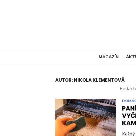
Skip
to
content
MAGAZÍN
AKT
AUTOR:
NIKOLA KLEMENTOVÁ
Redakto
DOMÁ
PANÍ
VYČI
KAM
Každý 