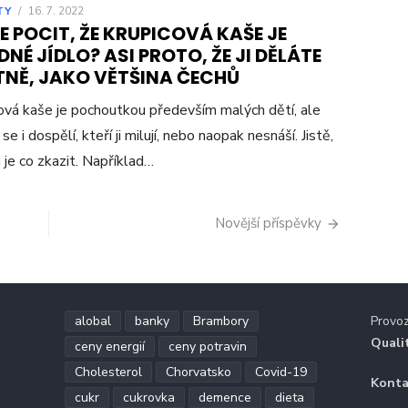
TY
/
16. 7. 2022
 POCIT, ŽE KRUPICOVÁ KAŠE JE
NÉ JÍDLO? ASI PROTO, ŽE JI DĚLÁTE
TNĚ, JAKO VĚTŠINA ČECHŮ
ová kaše je pochoutkou především malých dětí, ale
se i dospělí, kteří ji milují, nebo naopak nesnáší. Jistě,
i je co zkazit. Například…
Novější příspěvky
alobal
banky
Brambory
Provo
Quali
ceny energií
ceny potravin
Cholesterol
Chorvatsko
Covid-19
Konta
cukr
cukrovka
demence
dieta