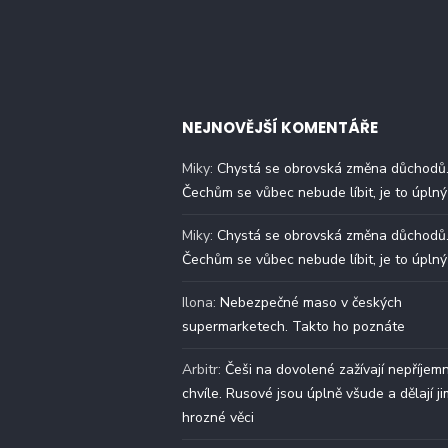
NEJNOVĚJŠÍ KOMENTÁŘE
Miky
:
Chystá se obrovská změna důchodů
Čechům se vůbec nebude líbit, je to úplný
Miky
:
Chystá se obrovská změna důchodů
Čechům se vůbec nebude líbit, je to úplný
Ilona
:
Nebezpečné maso v českých
supermarketech. Takto ho poznáte
Arbitr
:
Češi na dovolené zažívají nepříjem
chvíle. Rusové jsou úplně všude a dělají ji
hrozné věci