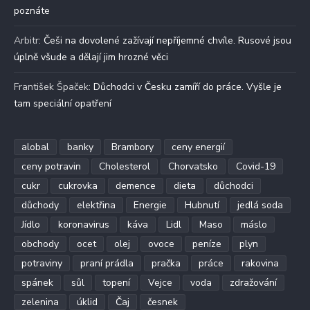
poznáte
Arbitr
:
Češi na dovolené zažívají nepříjemné chvíle. Rusové jsou
úplně všude a dělají jim hrozné věci
František Špaček
:
Důchodci v Česku zamíří do práce. Vyšle je
tam speciální opatření
alobal
banky
Brambory
ceny energií
ceny potravin
Cholesterol
Chorvatsko
Covid-19
cukr
cukrovka
demence
dieta
důchodci
důchody
elektřina
Energie
Hubnutí
jedlá soda
Jídlo
koronavirus
káva
Lidl
Maso
máslo
obchody
ocet
olej
ovoce
peníze
plyn
potraviny
praní prádla
pračka
práce
rakovina
spánek
sůl
topení
Vejce
voda
zdražování
zelenina
úklid
Čaj
česnek