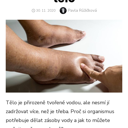
Author
Pavla Růžičková
POSTED
30. 11. 2020
ON
Tělo je přirozeně tvořené vodou, ale nesmí jí
zadržovat více, než je třeba. Proč si organismus
potřebuje dělat zásoby vody a jak to můžete