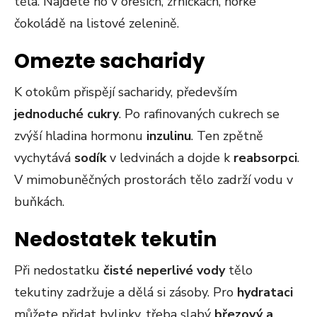
těla. Najdete ho v ořeších, zrníčkách, hořké
čokoládě na listové zelenině.
Omezte sacharidy
K otokům přispějí sacharidy, především
jednoduché cukry
. Po rafinovaných cukrech se
zvýší hladina hormonu
inzulinu
. Ten zpětně
vychytává
sodík
v ledvinách a dojde k
reabsorpci
.
V mimobuněčných prostorách tělo zadrží vodu v
buňkách.
Nedostatek tekutin
Při nedostatku
čisté neperlivé vody
tělo
tekutiny zadržuje a dělá si zásoby. Pro
hydrataci
můžete přidat bylinky, třeba slabý
březový a