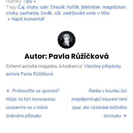
Rubrika
Tipy
•
Tagy
Čaj
,
chyby
,
cukr
,
Draslík
,
hořčík
,
jídelníček
,
magnézium
,
otoky
,
sacharidy
,
Sodík
,
sůl
,
zadržování vody v těle
on
•
Napiš komentář
Časté
chyby
v
jídelníčku,
které
způsobují
Autor:
Pavla Růžičková
zadržování
vody
Externí autorka magazínu AAzdraví.cz.
Všechny příspěvky
v
autora Pavla Růžičková
těle
Navigace
Probouzíte se zpocení?
Ranka v koutku úst
Může to být koronavirus,
znepříjemňující mluvení není
pro
seznamte se s méně
opar, ale výsledek běžného
příspěvek
známými příznaky
zlozvyku