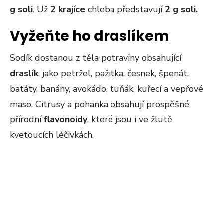
g soli
. Už
2 krajíce
chleba představují
2 g soli.
Vyžeňte ho draslíkem
Sodík dostanou z těla potraviny obsahující
draslík
, jako petržel, pažitka, česnek, špenát,
batáty, banány, avokádo, tuňák, kuřecí a vepřové
maso. Citrusy a pohanka obsahují prospěšné
přírodní
flavonoidy
, které jsou i ve žlutě
kvetoucích léčivkách.